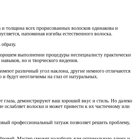
 и толщина всех прорисованных волосков одинакова и
ругляется, напоминая изгибы естественного волоска.
образу.
и хорошем выполнении процедуры неспециалисту практически
 навыков, но и творческого видения.
 имеют различный угол наклона, другие немного отличаются
о и будут неотличимы на глаз от натуральных.
т глаза, демонстрируют ваш хороший вкус и стиль. Но далеко
е ослабляет волоски и может привести к их частичному или
ковый профессиональный татуаж позволяет решить проблему,
 бровей. Мастер сможет подобрать вам оптимальную длину и