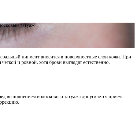
лосковый татуаж
неральный пигмент вносится в поверхностные слои кожи. При
четкой и ровной, хотя брови выглядят естественно.
еред выполнением волоскового татуажа допускается прием
оррекцию.