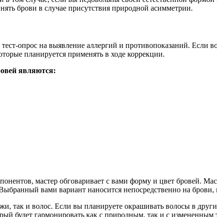
овнять брови в случае присутствия природной асимметрии.
тест-опрос на выявление аллергий и противопоказаний. Если во
торые планируется применять в ходе коррекции.
ровей являются:
онентов, мастер обговаривает с вами форму и цвет бровей. Мас
 Выбранный вами вариант наносится непосредственно на брови, и
и, так и волос. Если вы планируете окрашивать волосы в други
рый будет гармонировать как с природным, так и с измененным