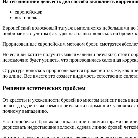
На сегодняшний день есть два способа выполнить коррекци
европейская;
восточная.
Европейский волосковый татуаж выполняется небольшими до 1
подбирается с учетом фактуры настоящих волосков на бровях к
Прорисованные европейским методом брови смотрятся абсолютн
Но если вы хотите получить максимальный результат, стоит о
невозможно будет увидеть, что производилась салонная коррекц
Структура волосков прорисовывается примерно так же, как п
по длине. Все вместе это создает видимость естественно сплет
Решение эстетических проблем
От красоты и ухоженности бровей во многом зависит весь вне
не всегда удается желаемого результата в домашних условиях
полному выпадению.
Часто пробелы в бровях возникают при наличии шрамиков или
дорисовать недостающие волоски, сделав линию бровей четкой
Этот вид перманентного макияжа является хорошим решением и