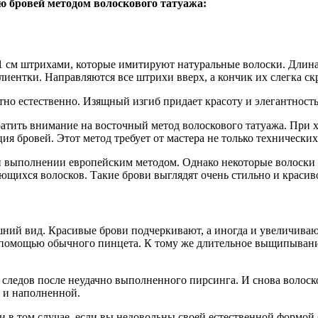
ю бровей методом волоскового татуажа:
 см штрихами, которые имитируют натуральные волоски. Длина
лиентки. Направляются все штрихи вверх, а кончик их слегка ск
о естественно. Изящный изгиб придает красоту и элегантность 
братить внимание на восточный метод волоскового татуажа. Пр
ия бровей. Этот метод требует от мастера не только технических
ри выполнении европейским методом. Однако некоторые волоски
ающихся волосков. Такие брови выглядят очень стильно и красив
шний вид. Красивые брови подчеркивают, а иногда и увеличиваю
 с помощью обычного пинцета. К тому же длительное выщипывани
 следов после неудачно выполненного пирсинга. И снова волос
 и наполненной.
 в том случае, если вы недовольны своей естественной формой