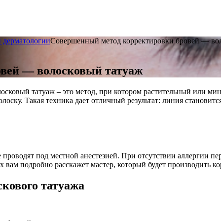
и дерматологии
Совершенный метод корректировки бровей — во
вей — волосковый татуаж
осковый татуаж – это метод, при котором растительный или ми
оску. Такая техника дает отличный результат: линия становится 
е проводят под местной анестезией. При отсутствии аллергии п
 вам подробно расскажет мастер, который будет производить к
скового татуажа