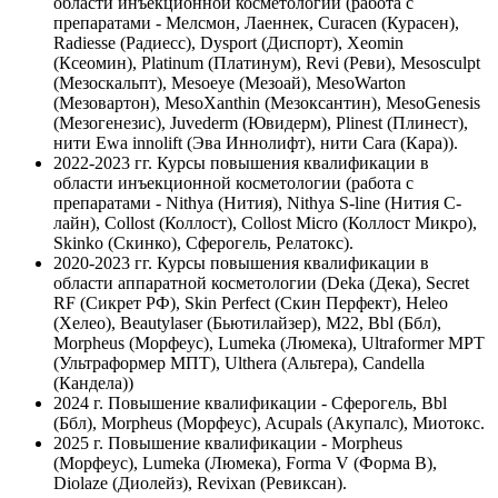
области инъекционной косметологии (работа с
препаратами - Мелсмон, Лаеннек, Curacen (Курасен),
Radiesse (Радиесс), Dysport (Диспорт), Xeomin
(Ксеомин), Platinum (Платинум), Revi (Реви), Mesosculpt
(Мезоскальпт), Mesoeye (Мезоай), MesoWarton
(Мезовартон), MesoXanthin (Мезоксантин), MesoGenesis
(Мезогенезис), Juvederm (Ювидерм), Plinest (Плинест),
нити Ewa innolift (Эва Иннолифт), нити Cara (Кара)).
2022-2023 гг.
Курсы повышения квалификации в
области инъекционной косметологии (работа с
препаратами - Nithya (Нития), Nithya S-line (Нития С-
лайн), Collost (Коллост), Collost Micro (Коллост Микро),
Skinko (Скинко), Сферогель, Релатокс).
2020-2023 гг.
Курсы повышения квалификации в
области аппаратной косметологии (Deka (Дека), Secret
RF (Сикрет РФ), Skin Perfect (Скин Перфект), Heleo
(Хелео), Beautylaser (Бьютилайзер), М22, Bbl (Ббл),
Morpheus (Морфеус), Lumeka (Люмека), Ultraformer MPT
(Ультраформер МПТ), Ulthera (Альтера), Candella
(Кандела))
2024 г.
Повышение квалификации - Сферогель, Bbl
(Ббл), Morpheus (Морфеус), Acupals (Акупалс), Миотокс.
2025 г.
Повышение квалификации ‐ Morpheus
(Морфеус), Lumeka (Люмека), Forma V (Форма В),
Diolaze (Диолейз), Revixan (Ревиксан).