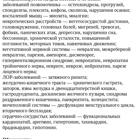
заболеваний позвоночника — остеохондроза, протрузий,
спондилеза, плексита, кифоза, сколиоза, нарушения осанки;
воспалений мышц — миозита, миалгии;
невротических расстройств — вегетососудистой дистонии,
головокружении, головных болей, мигреней, тревогах,
фобиях, панических атак, депрессии, нарушении сна,
бессоннице, хронической усталости, повышенной
потливости, моторных тиков, навязчивых движении;
вегетативной нервной системы — невралгии, межреберной
невралгии, парезов, аменореи, дисменорее,
гипервентиляционном синдроме, невропатии, невропатии
тройничного нерва, неврите, неврозе, нейропатии, парезе
лицевого нерва;
ЛОР-заболеваний — затяжного ринита;
желудочно-кишечного тракта — хронического гастрита,
запоров, язвы желудка и двенадцатиперстной кишки,
гастродуоденита, дискинезии желчного пузыря, синдрома
раздраженного кишечника, панкреатита, холецистита;
мочеполовой системы — дисфункции менструального цикла,
вторичного бесплодия;
сердечно-сосудистых заболеваний — функциональных
кардиопатий, аритмии, гипертонии, тахикардии,
брадикардии, гипотонии.