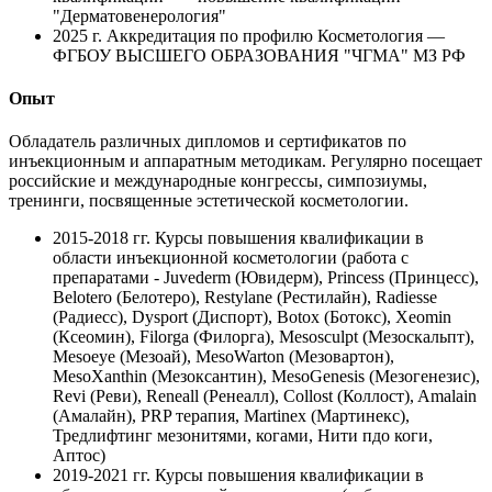
"Дерматовенерология"
2025 г.
Аккредитация по профилю Косметология —
ФГБОУ ВЫСШЕГО ОБРАЗОВАНИЯ "ЧГМА" МЗ РФ
Опыт
Обладатель различных дипломов и сертификатов по
инъекционным и аппаратным методикам. Регулярно посещает
российские и международные конгрессы, симпозиумы,
тренинги, посвященные эстетической косметологии.
2015-2018 гг.
Курсы повышения квалификации в
области инъекционной косметологии (работа с
препаратами - Juvederm (Ювидерм), Princess (Принцесс),
Belotero (Белотеро), Restylane (Рестилайн), Radiesse
(Радиесс), Dysport (Диспорт), Botox (Ботокс), Xeomin
(Ксеомин), Filorga (Филорга), Mesosculpt (Мезоскальпт),
Mesoeye (Мезоай), MesoWarton (Мезовартон),
MesoXanthin (Мезоксантин), MesoGenesis (Мезогенезис),
Revi (Реви), Reneall (Ренеалл), Collost (Коллост), Amalain
(Амалайн), PRP терапия, Martinex (Мартинекс),
Тредлифтинг мезонитями, когами, Нити пдо коги,
Аптос)
2019-2021 гг.
Курсы повышения квалификации в