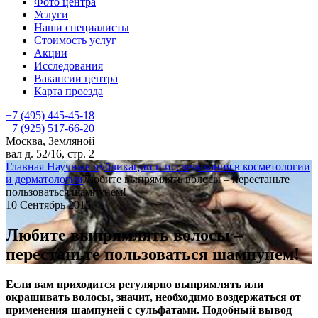
Фото центра
Услуги
Наши специалисты
Стоимость услуг
Акции
Исследования
Вакансии центра
Карта проезда
+7 (495) 445-45-18
+7 (925) 517-66-20
Москва, Земляной
вал д. 52/16, стр. 2
Главная
Научные публикации и исследования в косметологии
и дерматологии
Любите выпрямлять волосы – перестаньте
пользоваться шампунем!
10 Сентябрь 2015
Любите выпрямлять волосы –
перестаньте пользоваться шампунем!
Если вам приходится регулярно выпрямлять или
окрашивать волосы, значит, необходимо воздержаться от
применения шампуней с сульфатами. Подобный вывод