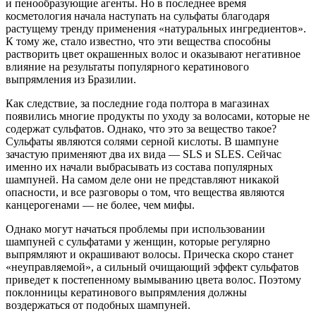
и пенообразующие агенты. Но в последнее время
косметология начала наступать на сульфаты благодаря
растущему тренду применения «натуральных ингредиентов».
К тому же, стало известно, что эти вещества способны
растворить цвет окрашенных волос и оказывают негативное
влияние на результаты популярного кератинового
выпрямления из Бразилии.
Как следствие, за последние года полтора в магазинах
появились многие продукты по уходу за волосами, которые не
содержат сульфатов. Однако, что это за вещество такое?
Сульфаты являются солями серной кислоты. В шампуне
зачастую применяют два их вида — SLS и SLES. Сейчас
именно их начали выбрасывать из состава популярных
шампуней. На самом деле они не представляют никакой
опасности, и все разговоры о том, что вещества являются
канцерогенами — не более, чем мифы.
Однако могут начаться проблемы при использовании
шампуней с сульфатами у женщин, которые регулярно
выпрямляют и окрашивают волосы. Прическа скоро станет
«неуправляемой», а сильный очищающий эффект сульфатов
приведет к постепенному вымыванию цвета волос. Поэтому
поклонницы кератинового выпрямления должны
воздержаться от подобных шампуней.