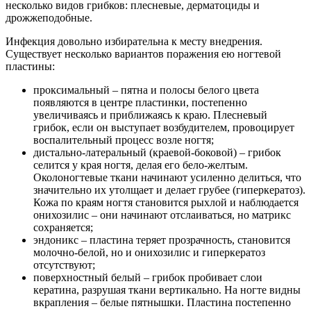
несколько видов грибков: плесневые, дерматоциды и
дрожжеподобные.
Инфекция довольно избирательна к месту внедрения.
Существует несколько вариантов поражения ею ногтевой
пластины:
проксимальный – пятна и полосы белого цвета
появляются в центре пластинки, постепенно
увеличиваясь и приближаясь к краю. Плесневый
грибок, если он выступает возбудителем, провоцирует
воспалительный процесс возле ногтя;
дистально-латеральный (краевой-боковой) – грибок
селится у края ногтя, делая его бело-желтым.
Околоногтевые ткани начинают усиленно делиться, что
значительно их утолщает и делает грубее (гиперкератоз).
Кожа по краям ногтя становится рыхлой и наблюдается
онихозилис – они начинают отслаиваться, но матрикс
сохраняется;
эндоникс – пластина теряет прозрачность, становится
молочно-белой, но и онихозилис и гиперкератоз
отсутствуют;
поверхностный белый – грибок пробивает слои
кератина, разрушая ткани вертикально. На ногте видны
вкрапления – белые пятнышки. Пластина постепенно