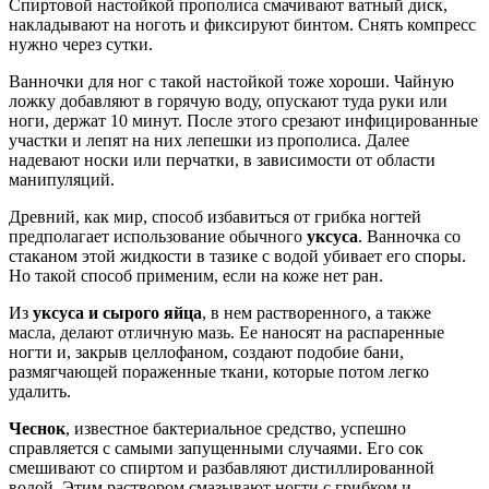
Спиртовой настойкой прополиса смачивают ватный диск,
накладывают на ноготь и фиксируют бинтом. Снять компресс
нужно через сутки.
Ванночки для ног с такой настойкой тоже хороши. Чайную
ложку добавляют в горячую воду, опускают туда руки или
ноги, держат 10 минут. После этого срезают инфицированные
участки и лепят на них лепешки из прополиса. Далее
надевают носки или перчатки, в зависимости от области
манипуляций.
Древний, как мир, способ избавиться от грибка ногтей
предполагает использование обычного
уксуса
. Ванночка со
стаканом этой жидкости в тазике с водой убивает его споры.
Но такой способ применим, если на коже нет ран.
Из
уксуса и сырого яйца
, в нем растворенного, а также
масла, делают отличную мазь. Ее наносят на распаренные
ногти и, закрыв целлофаном, создают подобие бани,
размягчающей пораженные ткани, которые потом легко
удалить.
Чеснок
, известное бактериальное средство, успешно
справляется с самыми запущенными случаями. Его сок
смешивают со спиртом и разбавляют дистиллированной
водой. Этим раствором смазывают ногти с грибком и