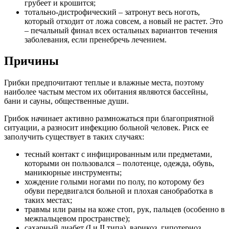
грубеет и крошится;
тотально-дистрофический – затронут весь ноготь,
который отходит от ложа совсем, а новый не растет. Это
– печальный финал всех остальных вариантов течения
заболевания, если пренебречь лечением.
Причины
Грибки предпочитают теплые и влажные места, поэтому
наиболее частым местом их обитания являются бассейны,
бани и сауны, общественные души.
Грибок начинает активно размножаться при благоприятной
ситуации, а разносит инфекцию больной человек. Риск ее
заполучить существует в таких случаях:
тесный контакт с инфицированным или предметами,
которыми он пользовался – полотенце, одежда, обувь,
маникюрные инструменты;
хождение голыми ногами по полу, по которому без
обуви передвигался больной и плохая санобработка в
таких местах;
травмы или раны на коже стоп, рук, пальцев (особенно в
межпальцевом пространстве);
сахарный диабет (I и II типа), варикоз, гипотериоз,