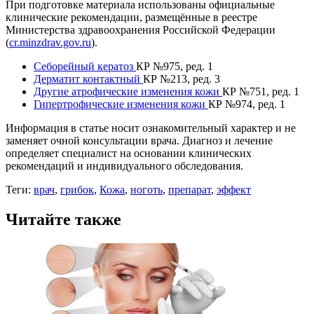
При подготовке материала использованы официальные
клинические рекомендации, размещённые в реестре
Министерства здравоохранения Российской Федерации
(
cr.minzdrav.gov.ru
).
Себорейный кератоз
КР №975, ред. 1
Дерматит контактный
КР №213, ред. 3
Другие атрофические изменения кожи
КР №751, ред. 1
Гипертрофические изменения кожи
КР №974, ред. 1
Информация в статье носит ознакомительный характер и не
заменяет очной консультации врача. Диагноз и лечение
определяет специалист на основании клинических
рекомендаций и индивидуального обследования.
Теги:
врач
,
грибок
,
Кожа
,
ноготь
,
препарат
,
эффект
Читайте также