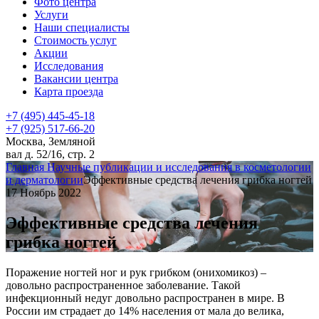
Фото центра
Услуги
Наши специалисты
Стоимость услуг
Акции
Исследования
Вакансии центра
Карта проезда
+7 (495) 445-45-18
+7 (925) 517-66-20
Москва, Земляной
вал д. 52/16, стр. 2
Главная
Научные публикации и исследования в косметологии
и дерматологии
Эффективные средства лечения грибка ногтей
17 Ноябрь 2022
Эффективные средства лечения
грибка ногтей
Поражение ногтей ног и рук грибком (онихомикоз) –
довольно распространенное заболевание. Такой
инфекционный недуг довольно распространен в мире. В
России им страдает до 14% населения от мала до велика,