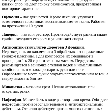
клетки спор, не дает грибку размножаться, предотвращает
повторное заражение.
Офломил
– лак для ногтей. Кроме лечения, улучшает
эстетичность пластинки, восстанавливает ее ткани. Работает
на протяжении 10 суток.
Лацерил
– лак или раствор. Противодействует разным видам
грибка, замедляет его рост и уничтожает споры.
Антисептик-стимулятор Дорогова 3 фракции
.
Неразведенными каплями асд 3 обрабатывают пораженные
грибком пластины, а для компрессов их смешивают в
пропорции 1 к 20 с растительным маслом. Перед этим
рекомендуется в ванночке с теплой водой и измельченным
хозяйственным мылом распарить руки или ноги.
Обработанные места лучше закрыть пергаментом или ватой, а
сверху замотать бинтом.
Миконазол
– мазь или крем. Нельзя использовать при
открытых ранах.
Нафтифин
. Может быть в виде раствора или крема. Обладает
некоторым противовоспалительным и антибактериальным
действием. Отлично действует против многих патогенных