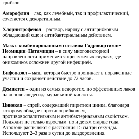
грибков.
Аморофлин
– лак, как лечебный, так и профилактический,
сочетается с декоративным.
Хлорнитрофенол
– раствор, наряду с антигрибковым
обладающий еще и антибактериальным действием.
Мазь с комбинированным составом Гидрокортизон+
Неомицин+Натамицин –
в силу многовекторной
направленности применяется при тяжелых случаях, где
онихомикоз осложнен другой инфекцией.
Бифоназол
– мазь, которая быстро проникает в пораженные
участки и сохраняет действие до 72 часов.
Демиктен
– один из самых недорогих, но эффективных лаков
на основе альдегида муравьиной кислоты.
Цинокап
– спрей, содержащий пиритион цинка, благодаря
которому обладает противогрибковым,
противовоспалительным и антибактериальным свойством.
Подходит не только взрослым, но и детям старше года.
Аэрозоль распыляют с расстояния 15 см три секунды.
Используют 2–3 раза в сутки до выздоровления.