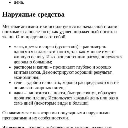
цена.
Наружные средства
Местные антимиотики используются на начальной стадии
онихомикоза после того, как удален пораженный ноготь и
ткани. Они представляют собой:
мази, кремы и спреи (суспензии) – равномерно
наносятся и даже втираются, так как многие имеют
жирную основу. Из-за консистенции расход получается
довольно большим;
растворы и капли – проникают глубоко и хорошо
впитываются. Демонстрируют хороший результат,
экономичны;
гели – удобно наносить, хорошо распределяются и не
оставляют жирных пятен;
лаки – наносятся на ногти, быстро сохнут, образуют
прочную пленку. Используют каждый день или раз в
семь дней (некоторые виды и больше).
Ознакомимся с некоторыми популярными наружными
препаратами и их особенностями.
Экзодерил
– раствор, действует комплексно, разрушает