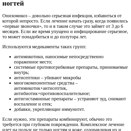
ногтей
Онихомикоз – довольно серьезная инфекция, избавиться от
которой непросто. Если лечение начать сразу, когда появились
«первые звоночки», то и в таком случае это займет от 3 до 6
месяцев. Если же время упущено и инфицирование серьезное,
то может понадобиться и до полутора лет.
Используются медикаменты таких групп:
антимикотики, наносимые непосредственно
пораженное место;
системные противогрибковые препараты, принимаемые
внутрь;
антисептики – убивают микробы
многокомпонентные средства –
антимикотик+антисептик,
антибиотик+противовоспалительное;
антигистаминные препараты – устраняют зуд, снимают
воспаление и отек;
добавки, укрепляющие иммунитет.
Если нужно, эти препараты комбинируют, обычно это
требуется при глубоком повреждении. Комплексное лечение
идет на пользу не только ногтям и коже, оздоравливая их и