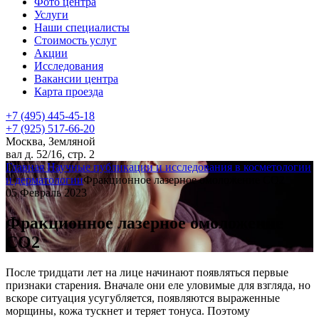
Фото центра
Услуги
Наши специалисты
Стоимость услуг
Акции
Исследования
Вакансии центра
Карта проезда
+7 (495) 445-45-18
+7 (925) 517-66-20
Москва, Земляной
вал д. 52/16, стр. 2
Главная
Научные публикации и исследования в косметологии
и дерматологии
Фракционное лазерное омоложение СО2
05 Февраль 2023
Фракционное лазерное омоложение
СО2
После тридцати лет на лице начинают появляться первые
признаки старения. Вначале они еле уловимые для взгляда, но
вскоре ситуация усугубляется, появляются выраженные
морщины, кожа тускнет и теряет тонуса. Поэтому