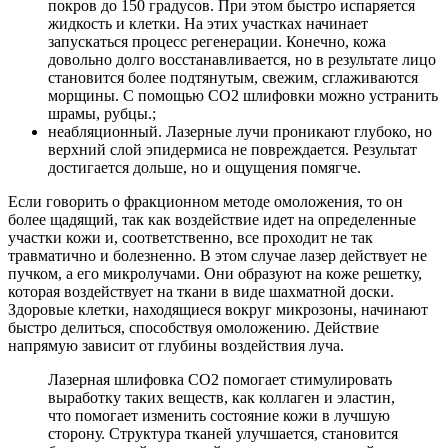
покров до 150 градусов. При этом быстро испаряется
жидкость и клетки. На этих участках начинает
запускаться процесс регенерации. Конечно, кожа
довольно долго восстанавливается, но в результате лицо
становится более подтянутым, свежим, сглаживаются
морщины. С помощью СО2 шлифовки можно устранить
шрамы, рубцы.;
неабляционный. Лазерные лучи проникают глубоко, но
верхний слой эпидермиса не повреждается. Результат
достигается дольше, но и ощущения помягче.
Если говорить о фракционном методе омоложения, то он
более щадящий, так как воздействие идет на определенные
участки кожи и, соответственно, все проходит не так
травматично и болезненно. В этом случае лазер действует не
пучком, а его микролучами. Они образуют на коже решетку,
которая воздействует на ткани в виде шахматной доски.
Здоровые клетки, находящиеся вокруг микрозоны, начинают
быстро делиться, способствуя омоложению. Действие
напрямую зависит от глубины воздействия луча.
Лазерная шлифовка СО2 помогает стимулировать
выработку таких веществ, как коллаген и эластин,
что помогает изменить состояние кожи в лучшую
сторону. Структура тканей улучшается, становится