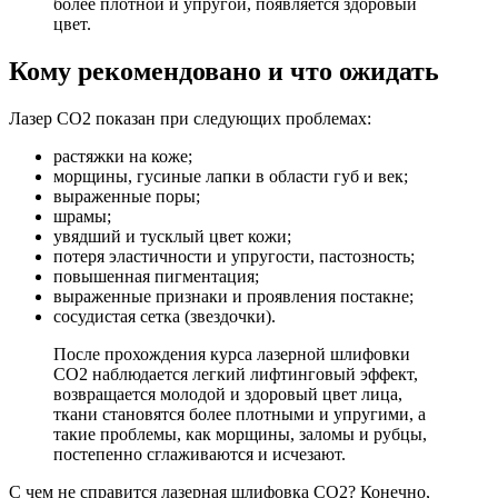
более плотной и упругой, появляется здоровый
цвет.
Кому рекомендовано и что ожидать
Лазер СО2 показан при следующих проблемах:
растяжки на коже;
морщины, гусиные лапки в области губ и век;
выраженные поры;
шрамы;
увядший и тусклый цвет кожи;
потеря эластичности и упругости, пастозность;
повышенная пигментация;
выраженные признаки и проявления постакне;
сосудистая сетка (звездочки).
После прохождения курса лазерной шлифовки
СО2 наблюдается легкий лифтинговый эффект,
возвращается молодой и здоровый цвет лица,
ткани становятся более плотными и упругими, а
такие проблемы, как морщины, заломы и рубцы,
постепенно сглаживаются и исчезают.
С чем не справится лазерная шлифовка СО2? Конечно,