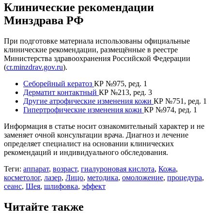
Клинические рекомендации
Минздрава РФ
При подготовке материала использованы официальные
клинические рекомендации, размещённые в реестре
Министерства здравоохранения Российской Федерации
(
cr.minzdrav.gov.ru
).
Себорейный кератоз
КР №975, ред. 1
Дерматит контактный
КР №213, ред. 3
Другие атрофические изменения кожи
КР №751, ред. 1
Гипертрофические изменения кожи
КР №974, ред. 1
Информация в статье носит ознакомительный характер и не
заменяет очной консультации врача. Диагноз и лечение
определяет специалист на основании клинических
рекомендаций и индивидуального обследования.
Теги:
аппарат
,
возраст
,
гиалуроновая кислота
,
Кожа
,
косметолог
,
лазер
,
Лицо
,
методика
,
омоложение
,
процедура
,
сеанс
,
Шея
,
шлифовка
,
эффект
Читайте также