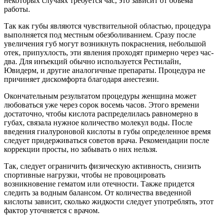
некоторых случаях требуется час, это зависит от объема
работы.
Так как губы являются чувствительной областью, процедура
выполняется под местным обезболиванием. Сразу после
увеличения губ могут возникнуть покраснения, небольшой
отек, припухлость, эти явления проходят примерно через час-
два. Для инъекций обычно используется Рестилайн,
Ювидерм, и другие аналогичные препараты. Процедура не
причиняет дискомфорта благодаря анестезии.
Окончательным результатом процедуры женщина может
любоваться уже через сорок восемь часов. Этого времени
достаточно, чтобы кислота распределилась равномерно в
губах, связала нужное количество молекул воды. После
введения гиалуроновой кислоты в губы определенное время
следует придерживаться советов врача. Рекомендации после
коррекции просты, но забывать о них нельзя.
Так, следует ограничить физическую активность, снизить
спортивные нагрузки, чтобы не провоцировать
возникновение гематом или отечности. Также придется
следить за водным балансом. От количества введенной
кислоты зависит, сколько жидкости следует употреблять, этот
фактор уточняется с врачом.