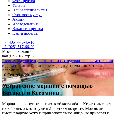
Фото центра
Услуги
Наши специалисты
Стоимость услуг
Акции
Исследования
Вакансии центра
Карта проезда
+7 (495) 445-45-18
+7 (925) 517-66-20
Москва, Земляной
вал д. 52/16, стр. 2
Главная
Научные публикации и исследования в косметологии
и дерматологии
Устранение морщин с помощью Ботокса и
Ксеомина
10 Сентябрь 2015
Устранение морщин с помощью
Ботокса и Ксеомина
Морщины вокруг рта и глаз, в области лба… Кто-то замечает
их в 40 лет, а кто-то уже в 25-летнем возрасте. Можно ли
иметь гладкую кожу и привлекательное лицо, не прибегая к