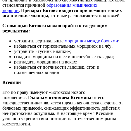
становятся причиной
образования мимических
морщин
.
Препарат Ботокс вводится при помощи тонких
игл в мелкие мышцы,
которые располагаются под кожей.
С помощью Ботокса можно прийти к следующим
результатам:
устранить вертикальные
морщинки между бровями
;
избавиться от горизонтальных морщинок на лбу;
устранить «гусиные лапки»;
сгладить морщины на шее и носогубные складки;
разгладить морщинки на веках;
избавиться от потливости ладошек, стоп и
подмышечных впадин.
Ксеомин
Его по праву именуют «Ботоксом нового
поколения».
Главным отличием Ксеомина
от его
«предшественника» является идеальная очистка средства от
белковых примесей, снижающих эффективность действия
нейтротоксина ботулизма. В настоящее время Ксеомин
успешно укрепил свои позиции на отечественном рынке
косметологии.