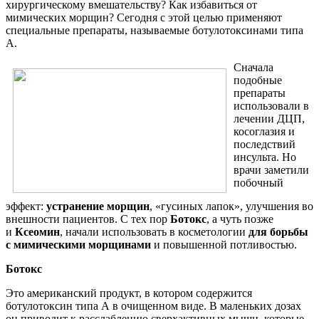
хирургическому вмешательству? Как избавиться от
мимических морщин? Сегодня с этой целью применяют
специальные препараты, называемые ботулотоксинами типа
А.
Сначала
подобные
препараты
использовали в
лечении ДЦП,
косоглазия и
последствий
инсульта. Но
врачи заметили
побочный
эффект:
устранение морщин
, «гусиных лапок», улучшения во
внешности пациентов. С тех пор
Ботокс
, а чуть позже
и
Ксеомин
, начали использовать в косметологии
для борьбы
с мимическими морщинами
и повышенной потливостью.
Ботокс
Это американский продукт, в котором содержится
ботулотоксин типа А в очищенном виде. В маленьких дозах
он приводит к расслаблению сверхактивных мышц, которые