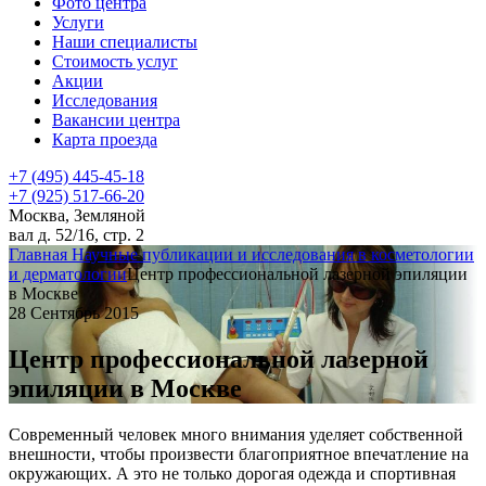
Фото центра
Услуги
Наши специалисты
Стоимость услуг
Акции
Исследования
Вакансии центра
Карта проезда
+7 (495) 445-45-18
+7 (925) 517-66-20
Москва, Земляной
вал д. 52/16, стр. 2
Главная
Научные публикации и исследования в косметологии
и дерматологии
Центр профессиональной лазерной эпиляции
в Москве
28 Сентябрь 2015
Центр профессиональной лазерной
эпиляции в Москве
Современный человек много внимания уделяет собственной
внешности, чтобы произвести благоприятное впечатление на
окружающих. А это не только дорогая одежда и спортивная