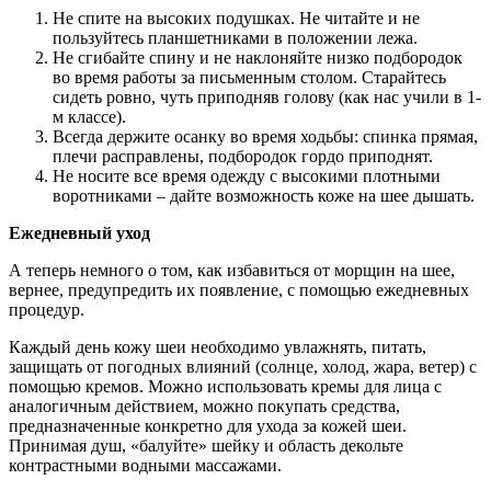
Не спите на высоких подушках. Не читайте и не
пользуйтесь планшетниками в положении лежа.
Не сгибайте спину и не наклоняйте низко подбородок
во время работы за письменным столом. Старайтесь
сидеть ровно, чуть приподняв голову (как нас учили в 1-
м классе).
Всегда держите осанку во время ходьбы: спинка прямая,
плечи расправлены, подбородок гордо приподнят.
Не носите все время одежду с высокими плотными
воротниками – дайте возможность коже на шее дышать.
Ежедневный уход
А теперь немного о том, как избавиться от морщин на шее,
вернее, предупредить их появление, с помощью ежедневных
процедур.
Каждый день кожу шеи необходимо увлажнять, питать,
защищать от погодных влияний (солнце, холод, жара, ветер) с
помощью кремов. Можно использовать кремы для лица с
аналогичным действием, можно покупать средства,
предназначенные конкретно для ухода за кожей шеи.
Принимая душ, «балуйте» шейку и область декольте
контрастными водными массажами.