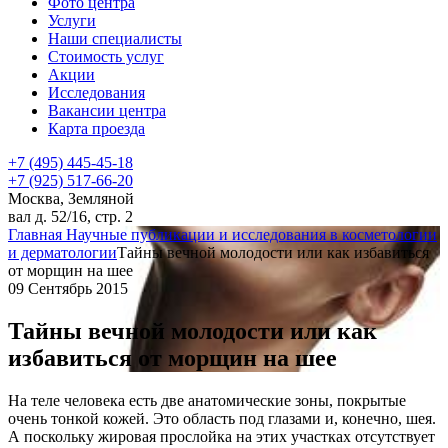
Фото центра
Услуги
Наши специалисты
Стоимость услуг
Акции
Исследования
Вакансии центра
Карта проезда
+7 (495) 445-45-18
+7 (925) 517-66-20
Москва, Земляной
вал д. 52/16, стр. 2
Главная
Научные публикации и исследования в косметологии
и дерматологии
Тайны вечной молодости или как избавиться
от морщин на шее
09 Сентябрь 2015
Тайны вечной молодости или как
избавиться от морщин на шее
На теле человека есть две анатомические зоны, покрытые
очень тонкой кожей. Это область под глазами и, конечно, шея.
А поскольку жировая прослойка на этих участках отсутствует