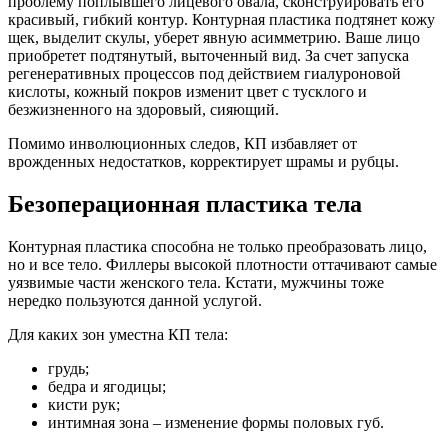
проблему поплывшего лицевого овала, сконструировать его
красивый, гибкий контур. Контурная пластика подтянет кожу
щек, выделит скулы, уберет явную асимметрию. Ваше лицо
приобретет подтянутый, выточенный вид. За счет запуска
регенеративных процессов под действием гиалуроновой
кислоты, кожный покров изменит цвет с тусклого и
безжизненного на здоровый, сияющий.
Помимо инволюционных следов, КП избавляет от
врожденных недостатков, корректирует шрамы и рубцы.
Безоперационная пластика тела
Контурная пластика способна не только преобразовать лицо,
но и все тело. Филлеры высокой плотности оттачивают самые
уязвимые части женского тела. Кстати, мужчины тоже
нередко пользуются данной услугой.
Для каких зон уместна КП тела:
грудь;
бедра и ягодицы;
кисти рук;
интимная зона – изменение формы половых губ.