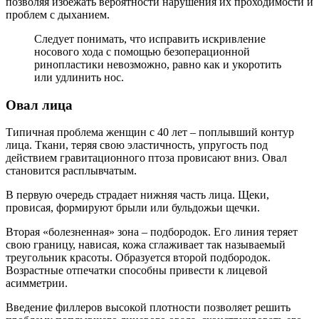
позволяя избежать вероятности нарушения их проходимости и
проблем с дыханием.
Следует понимать, что исправить искривление
носового хода с помощью безоперационной
ринопластики невозможно, равно как и укоротить
или удлинить нос.
Овал лица
Типичная проблема женщин с 40 лет – поплывший контур
лица. Ткани, теряя свою эластичность, упругость под
действием гравитационного птоза провисают вниз. Овал
становится расплывчатым.
В первую очередь страдает нижняя часть лица. Щеки,
провисая, формируют брыли или бульдожьи щечки.
Вторая «болезненная» зона – подбородок. Его линия теряет
свою границу, нависая, кожа сглаживает так называемый
треугольник красоты. Образуется второй подбородок.
Возрастные отпечатки способны привести к лицевой
асимметрии.
Введение филлеров высокой плотности позволяет решить