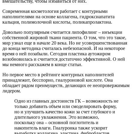
вмешательству, чтобы избавиться от них.
Современная косметология работает с контурными
наполнителями на основе коллагена, гидроксиапатита
кальция, полимолочной кислоты, поликапролактона.
Довольно популярным считается липофилинг – инъекции
собственной жировой ткани пациента. О том, что это такое,
мир узнал еще в начале 20 века. Но не усовершенствованная
до конца методика считалась небезопасной. И на некоторое
время о ней позабыли. Сегодня пластика аутожиром
возобновилась и считается достаточно эффективной. О ней
мы немного расскажем в конце статьи.
Но первое место в рейтинге контурных наполнителей
принадлежит, бесспорно, гиалуроновой кислоте. Она
обладает рядом преимуществ, делающих ее неопровержимым
лидером.
Одно из главных достоинств ГК – возможность не
только добавить объем или смоделировать форму,
но и улучшить качество кожи за счет глубокого и
длительного увлажнения. Это возможно,
поскольку она – основной поглотитель и
накопитель влаги. Гиалуронка также ускорит
выработку коллагена, эластина, фибробластов.