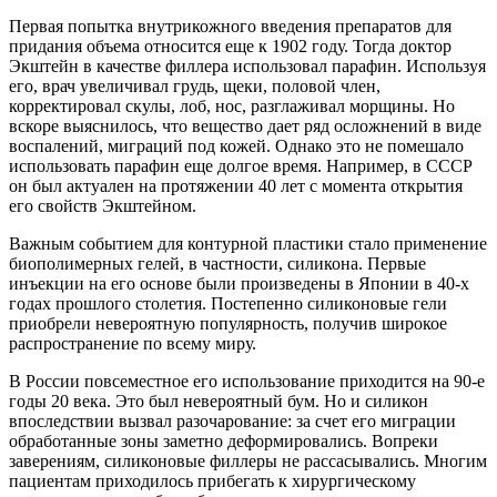
Первая попытка внутрикожного введения препаратов для
придания объема относится еще к 1902 году. Тогда доктор
Экштейн в качестве филлера использовал парафин. Используя
его, врач увеличивал грудь, щеки, половой член,
корректировал скулы, лоб, нос, разглаживал морщины. Но
вскоре выяснилось, что вещество дает ряд осложнений в виде
воспалений, миграций под кожей. Однако это не помешало
использовать парафин еще долгое время. Например, в СССР
он был актуален на протяжении 40 лет с момента открытия
его свойств Экштейном.
Важным событием для контурной пластики стало применение
биополимерных гелей, в частности, силикона. Первые
инъекции на его основе были произведены в Японии в 40-х
годах прошлого столетия. Постепенно силиконовые гели
приобрели невероятную популярность, получив широкое
распространение по всему миру.
В России повсеместное его использование приходится на 90-е
годы 20 века. Это был невероятный бум. Но и силикон
впоследствии вызвал разочарование: за счет его миграции
обработанные зоны заметно деформировались. Вопреки
заверениям, силиконовые филлеры не рассасывались. Многим
пациентам приходилось прибегать к хирургическому