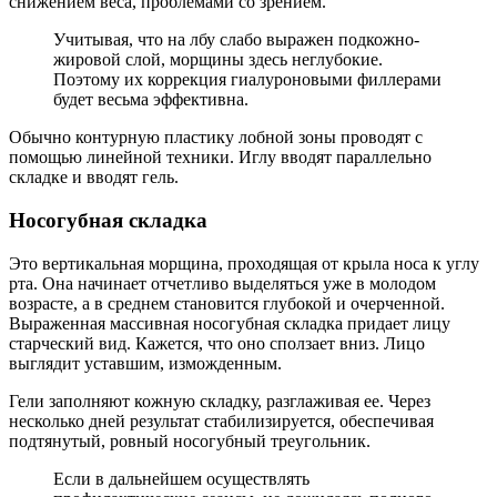
снижением веса, проблемами со зрением.
Учитывая, что на лбу слабо выражен подкожно-
жировой слой, морщины здесь неглубокие.
Поэтому их коррекция гиалуроновыми филлерами
будет весьма эффективна.
Обычно контурную пластику лобной зоны проводят с
помощью линейной техники. Иглу вводят параллельно
складке и вводят гель.
Носогубная складка
Это вертикальная морщина, проходящая от крыла носа к углу
рта. Она начинает отчетливо выделяться уже в молодом
возрасте, а в среднем становится глубокой и очерченной.
Выраженная массивная носогубная складка придает лицу
старческий вид. Кажется, что оно сползает вниз. Лицо
выглядит уставшим, изможденным.
Гели заполняют кожную складку, разглаживая ее. Через
несколько дней результат стабилизируется, обеспечивая
подтянутый, ровный носогубный треугольник.
Если в дальнейшем осуществлять