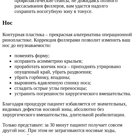
профилактические сеансы, не дожидаясь полного
рассасывания филлеров, вам удастся надолго
сохранить носогубную зону в тонусе.
Нос
Контурная пластика – прекрасная альтернатива операционной
ринопластике. Коррекция филлерами позволит изменить ваш
нос до неузнаваемости:
поменять форму;
исправить асимметрию крыльев;
проработать кончик носа – приподнять утрировано
опущенный край, убрать раздвоения;
убрать горбинку, впадины;
выровнять вдавленную спинку носа;
сгладить острые углы переносицы;
устранить погрешности хирургического вмешательства.
Благодаря процедуре пациент избавляется от значительных,
видимых дефектов носовой зоны, абсолютно без
хирургического вмешательства, длительной реабилитации.
Только представьте: за 30 минут пациент получает совсем
другой нос. При этом не затрагиваются носовые ходы,