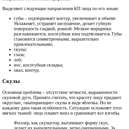
Выделяют следующие направления КП лица по его зонам:
губы – подчеркивает контур, увеличивает в объеме.
Увлажняет, устраняет шелушение, делает губную
поверхность гладкой, ровной. Мелкие морщинки
разглаживаются, носогубная зона подтягивается. Губы
становятся симметричными, выразительно
привлекательными;
скулы;
глаза;
лоб;
нос, носогубная складка;
овал, контур.
Скулы
Основная проблема – отсутствие четкости, выраженности
скуловой дуги. Принято считать, что красоту лицу придают
округлые, «выпирающие» скулы в виде яблочка. Но не
каждому дана такая особенность. Ситуацию осложняет птоз
мягких тканей: лицо плывет вниз и сравнивает все изгибы.
Филлер, как скульптор, вытачивает форму скул,
делает их выразительными, четко очерченными. За