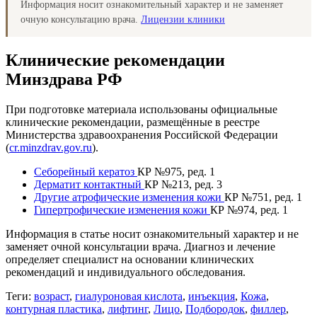
Информация носит ознакомительный характер и не заменяет
очную консультацию врача.
Лицензии клиники
Клинические рекомендации
Минздрава РФ
При подготовке материала использованы официальные
клинические рекомендации, размещённые в реестре
Министерства здравоохранения Российской Федерации
(
cr.minzdrav.gov.ru
).
Себорейный кератоз
КР №975, ред. 1
Дерматит контактный
КР №213, ред. 3
Другие атрофические изменения кожи
КР №751, ред. 1
Гипертрофические изменения кожи
КР №974, ред. 1
Информация в статье носит ознакомительный характер и не
заменяет очной консультации врача. Диагноз и лечение
определяет специалист на основании клинических
рекомендаций и индивидуального обследования.
Теги:
возраст
,
гиалуроновая кислота
,
инъекция
,
Кожа
,
контурная пластика
,
лифтинг
,
Лицо
,
Подбородок
,
филлер
,