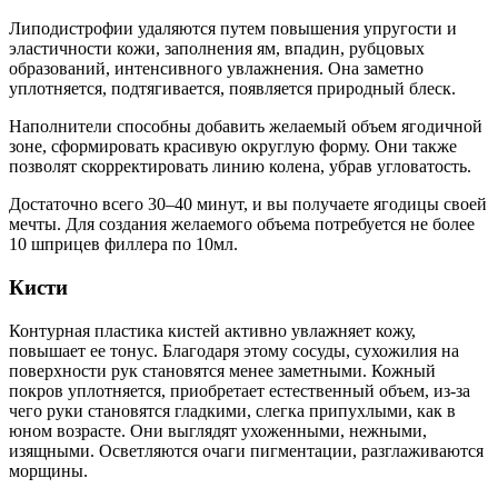
Липодистрофии удаляются путем повышения упругости и
эластичности кожи, заполнения ям, впадин, рубцовых
образований, интенсивного увлажнения. Она заметно
уплотняется, подтягивается, появляется природный блеск.
Наполнители способны добавить желаемый объем ягодичной
зоне, сформировать красивую округлую форму. Они также
позволят скорректировать линию колена, убрав угловатость.
Достаточно всего 30–40 минут, и вы получаете ягодицы своей
мечты. Для создания желаемого объема потребуется не более
10 шприцев филлера по 10мл.
Кисти
Контурная пластика кистей активно увлажняет кожу,
повышает ее тонус. Благодаря этому сосуды, сухожилия на
поверхности рук становятся менее заметными. Кожный
покров уплотняется, приобретает естественный объем, из-за
чего руки становятся гладкими, слегка припухлыми, как в
юном возрасте. Они выглядят ухоженными, нежными,
изящными. Осветляются очаги пигментации, разглаживаются
морщины.