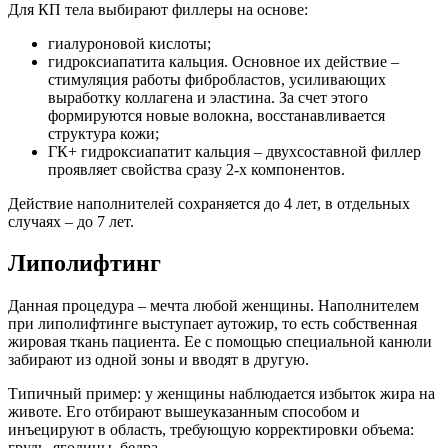
Для КП тела выбирают филлеры на основе:
гиалуроновой кислоты;
гидроксиапатита кальция. Основное их действие –
стимуляция работы фибробластов, усиливающих
выработку коллагена и эластина. За счет этого
формируются новые волокна, восстанавливается
структура кожи;
ГК+ гидроксиапатит кальция – двухсоставной филлер
проявляет свойства сразу 2-х компонентов.
Действие наполнителей сохраняется до 4 лет, в отдельных
случаях – до 7 лет.
Липолифтинг
Данная процедура – мечта любой женщины. Наполнителем
при липолифтинге выступает аутожир, то есть собственная
жировая ткань пациента. Ее с помощью специальной канюли
забирают из одной зоны и вводят в другую.
Типичный пример: у женщины наблюдается избыток жира на
животе. Его отбирают вышеуказанным способом и
инъецируют в область, требующую корректировки объема:
грудь, ягодицы, бедра.