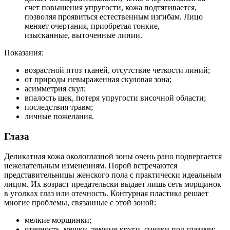
счет повышения упругости, кожа подтягивается,
позволяя проявиться естественным изгибам. Лицо
меняет очертания, приобретая тонкие,
изысканные, выточенные линии.
Показания:
возрастной птоз тканей, отсутствие четкости линий;
от природы невыраженная скуловая зона;
асимметрия скул;
впалость щек, потеря упругости височной области;
последствия травм;
личные пожелания.
Глаза
Деликатная кожа окологлазной зоны очень рано подвергается
нежелательным изменениям. Порой встречаются
представительницы женского пола с практически идеальным
лицом. Их возраст предательски выдает лишь сеть морщинок
в уголках глаз или отечность. Контурная пластика решает
многие проблемы, связанные с этой зоной:
мелкие морщинки;
отечность, мешки, темные круги, синяки под глазами;