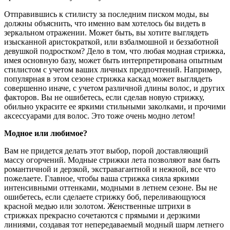
Отправившись к стилисту за последним писком моды, вы
должны объяснить, что именно вам хотелось бы видеть в
зеркальном отражении. Может быть, вы хотите выглядеть
изысканной аристократкой, или взбалмошной и беззаботной
девушкой подростком? Дело в том, что любая модная стрижка,
имея основную базу, может быть интерпретирована опытным
стилистом с учетом ваших личных предпочтений. Например,
популярная в этом сезоне стрижка каскад может выглядеть
совершенно иначе, с учетом различной длины волос, и других
факторов. Вы не ошибетесь, если сделав новую стрижку,
обильно украсите ее яркими стильными заколками, и прочими
аксессуарами для волос. Это тоже очень модно летом!
Модное или любимое?
Вам не придется делать этот выбор, порой доставляющий
массу огорчений. Модные стрижки лета позволяют вам быть
романтичной и дерзкой, экстравагантной и нежной, все что
пожелаете. Главное, чтобы ваша стрижка сияла яркими
интенсивными оттенками, модными в летнем сезоне. Вы не
ошибетесь, если сделаете стрижку боб, переливающуюся
красной медью или золотом. Женственные штрихи в
стрижках прекрасно сочетаются с прямыми и дерзкими
линиями, создавая тот непередаваемый модный шарм летнего