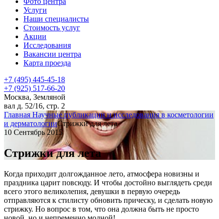
Фото центра
Услуги
Наши специалисты
Стоимость услуг
Акции
Исследования
Вакансии центра
Карта проезда
+7 (495) 445-45-18
+7 (925) 517-66-20
Москва, Земляной
вал д. 52/16, стр. 2
Главная
Научные публикации и исследования в косметологии
и дерматологии
Стрижки для лета
10 Сентябрь 2015
Стрижки для лета
Когда приходит долгожданное лето, атмосфера новизны и
праздника царит повсюду. И чтобы достойно выглядеть среди
всего этого великолепия, девушки в первую очередь
отправляются к стилисту обновить прическу, и сделать новую
стрижку. Но вопрос в том, что она должна быть не просто
новой, но и непременно модной!