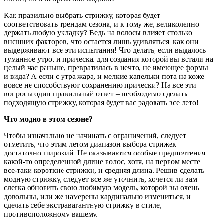
Как правильно выбрать стрижку, которая будет
соответствовать трендам сезона, и к тому же, великолепно
держать любую укладку? Ведь на волосы влияет столько
внешних факторов, что остается лишь удивляться, как они
выдерживают все эти испытания! Что делать, если выдалось
туманное утро, и прическа, для создания которой вы встали на
целый час раньше, превратилась в нечто, не имеющее формы
и вида? А если с утра жара, и мелкие капельки пота на коже
вовсе не способствуют сохранению прически? На все эти
вопросы один правильный ответ – необходимо сделать
подходящую стрижку, которая будет вас радовать все лето!
Что модно в этом сезоне?
Чтобы изначально не начинать с ограничений, следует
отметить, что этим летом диапазон выбора стрижек
достаточно широкий. Не оказываются особые предпочтения
какой-то определенной длине волос, хотя, на первом месте
все-таки короткие стрижки, и средняя длина. Решив сделать
модную стрижку, следует все же уточнить, хочется ли вам
слегка обновить свою любимую модель, которой вы очень
довольны, или же намерены кардинально измениться, и
сделать себе экстравагантную стрижку в стиле,
противоположному вашему.