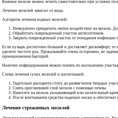
Кожные мозоли можно лечить самостоятельно при условии полно
Лечение мозолей зависит от вида.
Алгоритм лечения водных мозолей:
Немедленно прекратить любое воздействие на мозоль. Дл
Обработать поврежденный участок антисептиком.
Закрыть поврежденный участок от попадания инфекции 
Если пузырь достаточно большой и доставляет дискомфорт, то
уделите чистоте рук. Прокалывайте очень осторожно, не задев
проникновения бактерий.
Наличие инфицирования можно понять по воспалению участка м
Схема лечения сухих мозолей и натоптышей:
Тщательно распарить стопу до размягчения твердых участ
Снять ороговевший слой мозоли с помощью пемзы.
Нанесите на мозоль увлажняющий или питательный крем. 
После впитывания средства наденьте носки и обеспечьте
Лечение стрежневых мозолей
Этот вид мозолей не рекомендуется лечить самостоятельно. У