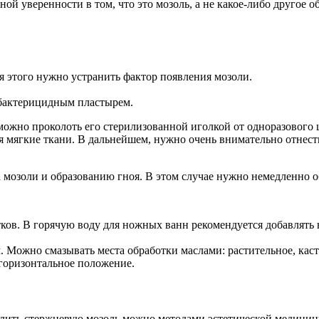
й уверенности в том, что это мозоль, а не какое-либо другое о
я этого нужно устранить фактор появления мозоли.
бактерицидным пластырем.
 можно проколоть его стерилизованной иголкой от одноразового
ая мягкие ткани. В дальнейшем, нужно очень внимательно отнес
озоли и образованию гноя. В этом случае нужно немедленно об
ков. В горячую воду для ножных ванн рекомендуется добавлять 
Можно смазывать места обработки маслами: растительное, каст
 горизонтальное положение.
далить стержневую мозоль можно методами эстетической медицин