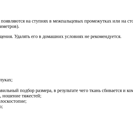
появляются на ступнях в межпальцевых промежутках или на стоп
иметров).
ения. Удалять его в домашних условиях не рекомендуется.
луках;
ильный подбор размера, в результате чего ткань сбивается и ко
, ношение тяжестей;
плоскостопие;
ю;