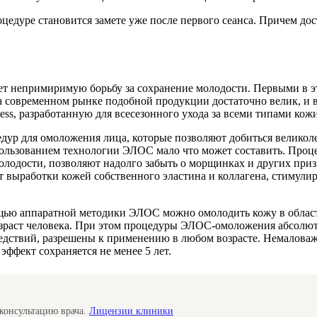
едуре становится замете уже после первого сеанса. Причем дост
 непримиримую борьбу за сохранение молодости. Первыми в это
 современном рынке подобной продукции достаточно велик, и 
ess, разработанную для всесезонного ухода за всеми типами кожи
едур для омоложения лица, которые позволяют добиться великоле
пользованием технологии ЭЛОС мало что может составить. Про
 молодости, позволяют надолго забыть о морщинках и других пр
ет выработки кожей собственного эластина и коллагена, стимул
ю аппаратной методики ЭЛОС можно омолодить кожу в области ш
зраст человека. При этом процедуры ЭЛОС-омоложения абсолют
дствий, разрешены к применению в любом возрасте. Немаловажн
 эффект сохраняется не менее 5 лет.
консультацию врача.
Лицензии клиники