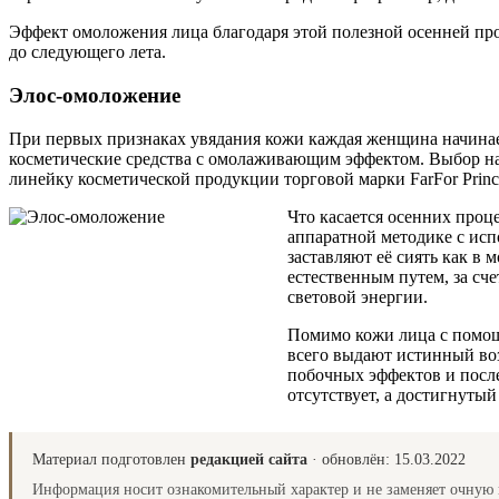
Эффект омоложения лица благодаря этой полезной осенней проц
до следующего лета.
Элос-омоложение
При первых признаках увядания кожи каждая женщина начинает
косметические средства с омолаживающим эффектом. Выбор на
линейку косметической продукции торговой марки FarFor Princ
Что касается осенних проц
аппаратной методике с ис
заставляют её сиять как в
естественным путем, за сч
световой энергии.
Помимо кожи лица с помощь
всего выдают истинный во
побочных эффектов и после
отсутствует, а достигнутый
Материал подготовлен
редакцией сайта
· обновлён:
15.03.2022
Информация носит ознакомительный характер и не заменяет очную 