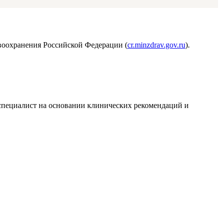
воохранения Российской Федерации (
cr.minzdrav.gov.ru
).
т специалист на основании клинических рекомендаций и