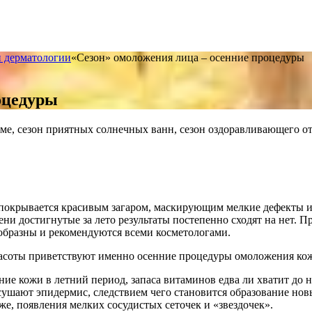
и дерматологии
«Сезон» омоложения лица – осенние процедуры
оцедуры
ме, сезон приятных солнечных ванн, сезон оздоравливающего от
е, покрывается красивым загаром, маскирующим мелкие дефекты 
сени достигнутые за лето результаты постепенно сходят на нет.
ообразны и рекомендуются всеми косметологами.
асоты приветствуют именно осенние процедуры омоложения кожи
ие кожи в летний период, запаса витаминов едва ли хватит до 
сушают эпидермис, следствием чего становится образование но
е, появления мелких сосудистых сеточек и «звездочек».