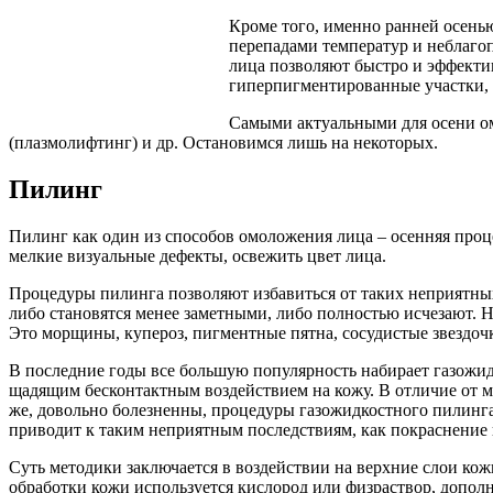
Кроме того, именно ранней осень
перепадами температур и неблаго
лица
позволяют быстро и эффекти
гиперпигментированные участки, 
Самыми актуальными для осени о
(плазмолифтинг) и др. Остановимся лишь на некоторых.
Пилинг
Пилинг как один из способов омоложения лица – осенняя проц
мелкие визуальные дефекты, освежить цвет лица.
Процедуры пилинга позволяют избавиться от таких неприятных
либо становятся менее заметными, либо полностью исчезают. 
Это морщины, купероз, пигментные пятна, сосудистые звездочк
В последние годы все большую популярность набирает газожи
щадящим бесконтактным воздействием на кожу. В отличие от м
же, довольно болезненны, процедуры газожидкостного пилинга
приводит к таким неприятным последствиям, как покраснение к
Суть методики заключается в воздействии на верхние слои кожи
обработки кожи используется кислород или физраствор, до