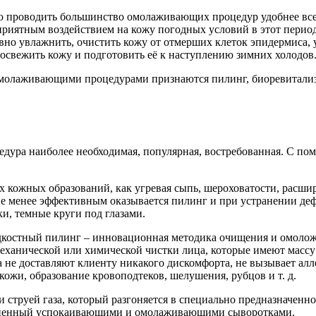
ю проводить большинство омолаживающих процедур удобнее всег
приятным воздействием на кожу погодных условий в этот перио
вно увлажнить, очистить кожу от отмерших клеток эпидермиса, 
освежить кожу и подготовить её к наступлению зимних холодов
молаживающими процедурами признаются пилинг, биоревитали
едура наиболее необходимая, популярная, востребованная. С по
 кожных образований, как угревая сыпь, шероховатости, расши
Не менее эффективным оказывается пилинг и при устранении де
и, темные круги под глазами.
дкостный пилинг – инновационная методика очищения и омолож
еханической или химической чистки лица, которые имеют массу
 не доставляют клиенту никакого дискомфорта, не вызывает алле
ожи, образование кровоподтеков, шелушения, рубцов и т. д.
 струей газа, который разгоняется в специально предназначенно
полненный успокаивающими и омолаживающими сыворотками.