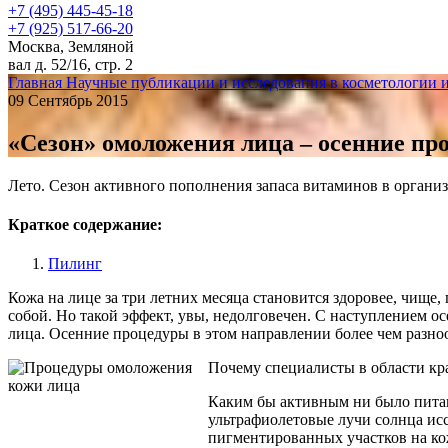
+7 (495) 445-45-18
+7 (925) 517-66-20
Москва, Земляной
вал д. 52/16, стр. 2
Главная
Научные публикации и исследования в косметологии 
09 Сентябрь 2015
«Сезон» омоложения лица – осенние пр
Лето. Сезон активного пополнения запаса витаминов в организ
Краткое содержание:
Пилинг
Кожа на лице за три летних месяца становится здоровее, чищ
собой. Но такой эффект, увы, недолговечен. С наступлением о
лица. Осенние процедуры
в этом направлении более чем разн
Почему специалисты в области кр
Каким бы активным ни было питан
ультрафиолетовые лучи солнца ис
пигментированных участков на кож