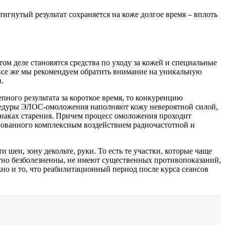
игнутый результат сохраняется на коже долгое время – вплоть
м деле становятся средства по уходу за кожей и специальные
все же мы рекомендуем обратить внимание на уникальную
.
пного результата за короткое время, то конкуренцию
цедуры ЭЛОС-омоложения наполняют кожу невероятной силой,
изнаках старения. Причем процесс омоложения проходит
ированного комплексным воздействием радиочастотной и
еи, зону декольте, руки. То есть те участки, которые чаще
но безболезненны, не имеют существенных противопоказаний,
о и то, что реабилитационный период после курса сеансов