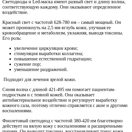
Светодиоды и Led-маска имеют разный свет и длину волны,
соответствующую каждому. Они оказывают определенное
воздействие.
Красный свет с частотой 628-780 нм – самый мощный. Он
может проникнуть на 2,5 мм вглубь кожи, улучшая ее
кровообращение и метаболизм, увлажняя, выводя токсины.
Его роль:
увеличение циркуляции крови;
стимуляция выработки коллагена;
повышение естественной гидратации;
сужение пор;
уменьшение раздражений.
Подходит для лечения зрелой кожи.
Синяя волна с длиной 421-495 нм помогает пациентам-
подросткам и с темной кожей. Она оказывает
антибактериальное воздействие и регулирует выработку
кожного сала, поэтому отлично справляется с акне и другими
воспалениями.
Фиолетовый светодиод с частотой 380-420 нм благотворно
действует на вялую кожу с воспалениями и расширенными
порами. Он выводит токсины, восстанавливает тонус кожи,