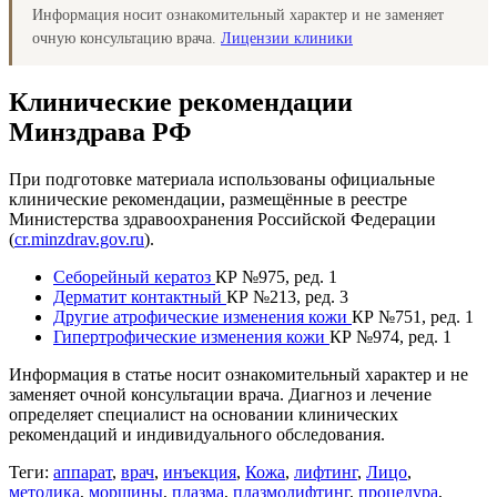
Информация носит ознакомительный характер и не заменяет
очную консультацию врача.
Лицензии клиники
Клинические рекомендации
Минздрава РФ
При подготовке материала использованы официальные
клинические рекомендации, размещённые в реестре
Министерства здравоохранения Российской Федерации
(
cr.minzdrav.gov.ru
).
Себорейный кератоз
КР №975, ред. 1
Дерматит контактный
КР №213, ред. 3
Другие атрофические изменения кожи
КР №751, ред. 1
Гипертрофические изменения кожи
КР №974, ред. 1
Информация в статье носит ознакомительный характер и не
заменяет очной консультации врача. Диагноз и лечение
определяет специалист на основании клинических
рекомендаций и индивидуального обследования.
Теги:
аппарат
,
врач
,
инъекция
,
Кожа
,
лифтинг
,
Лицо
,
методика
,
морщины
,
плазма
,
плазмолифтинг
,
процедура
,