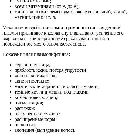
аминокислотами;
всеми витаминами (от А до К);
минеральными элементами – железо, кальций, калий,
магний, цинк и т. д.
Механизм воздействия такой: тромбоциты из введенной
плазмы прилипают к коллагену и вызывают усиление его
выработки – так в организме срабатывает защита и
поврежденное место заполняется снова.
Показания для плазмолифтинга:
серый цвет лица;
дряблость кожи, потеря упругости;
«поплывший» овал;
акне и постакне;
мимические морщины и более глубокие;
темные круги и мешки под глазами
возрастные складки;
пигментация;
растяжки;
шелушение и сухость;
расширенные поры;
целлюлит;
алопеция (выпадение волос).