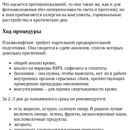
Что касается противопоказаний, то они такие же, как и для
фотоомоложения (без непереносимости света и протезов), но
к ним прибавляется аллергия на коагулянты, гормональные
расстройства и критические дни.
Ход процедуры
Плазмолифтинг требует тщательной предварительной
подготовки. Она сводится к сдаче анализов, список которых
довольно приличный:
общий анализ крови;
анализ на маркеры ВИЧ, сифилиса и гепатита;
биохимия – она нужна, чтобы выяснить, нет ли в работе
внутренних органов серьезных сбоев, препятствующих
проведению процедуры омоложения;
коагулограмма – для оценки свертываемости крови.
За 2–3 дня до назначенного срока не рекомендуется:
есть жирную, острую, соленую пищу. В рацион лучше
включить овощи, зелень, фрукты, цельнозерновые каши,
кисломолочные продукты;
загорать;
принимать кроворазжижжающие препараты;