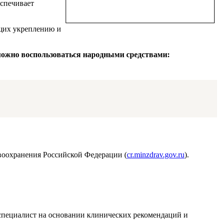
еспечивает
ющих укреплению и
 можно воспользоваться народными средствами:
воохранения Российской Федерации (
cr.minzdrav.gov.ru
).
т специалист на основании клинических рекомендаций и