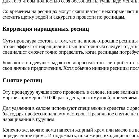
Для того чтобы полностью себя обезопасить, тушь надо менять к
Со временем на ресницах могут скапливаться некоторые частиц
смочить щетку водой и аккуратно провести по ресницам.
Коррекция наращенных ресниц
Суть процедура состоит в том, что на вновь отросшие ресниц
чтобы эффект от наращивания был постоянным следует отдать 
специалист сможет точно определить, когда ресницам потребуе
Большинство девушек задаются вопросом: стоит ли прибегать 
свои личные предпочтения. Хотя обычно нижние ресницы посл
Снятие ресниц
Эту процедуру лучше всего проводить в салоне, иначе велика 
моргает примерно 10 000 раз в день, поэтому клей, применяем
Для удаления в салоне используют специальные средства с дов
благодаря профессионализму мастеров. Правильное снятие не 
наращивания в будущем.
Конечно же, можно дома нанести жирный крем или масло на ва
определенное время. И подождать, пока жиры, входящие в соста