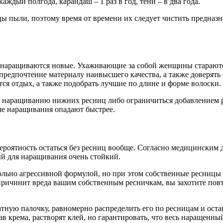
аждый полгода, карандаш – 1 раз в год, тени – в два года.
ы пыли, поэтому время от времени их следует чистить предназн
ы наращиваются новые. Ухаживающие за собой женщины стараютс
предпочтение материалу наивысшего качества, а также доверять
тся отдых, а также подобрать лучшие по длине и форме волоски.
к наращиванию нижних ресниц либо ограничиться добавлением ре
е наращивания опадают быстрее.
вероятность остаться без ресниц вообще. Согласно медицинским 
ый для наращивания очень стойкий.
ольно агрессивной формулой, но при этом собственные ресницы 
причинит вреда вашим собственным ресничкам, вы захотите пов
тную палочку, равномерно распределить его по ресницам и оста
в крема, растворят клей, но гарантировать, что весь наращенны