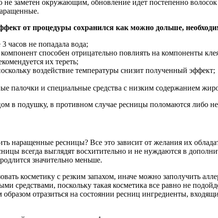
о не заметен окружающим, обновление идет постепенно волосок
наращенные.
эффект от процедуры сохранился как можно дольше, необхо
3 часов не попадала вода;
компонент способен отрицательно повлиять на компоненты клея
екомендуется их тереть;
поскольку воздействие температуры снизит полученный эффект;
тные палочки и специальные средства с низким содержанием жир
цом в подушку, в противном случае ресницы поломаются либо не
ить наращенные ресницы? Все это зависит от желания их облада
сницы всегда выглядят восхитительно и не нуждаются в дополни
 продлится значительно меньше.
ьзовать косметику с резким запахом, иначе можно заполучить а
и средствами, поскольку такая косметика все равно не подойде
 образом отразиться на состоянии ресниц ингредиенты, входящие