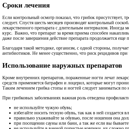
Сроки лечения
Если контрольный осмотр показал, что грибок присутствует, т
следует. Спустя шесть месяцев производят контрольный соскоб
лекарственного препарата с длительным интервалом. Иногда м
курс. Важно, что препарат за время приема способен накаплив
даже после завершения действие препарата продолжается еще п
Благодаря такой методике, организм, с одной стороны, получае
антибиотиков. Не менее существенно, что риск рецидивов при
Использование наружных препаратов
Кроме внутренних препаратов, пораженные ногти лечат лекарс
средств применяется батрафен и лоцерил, которые могут проник
Таким лечением грибка стопы и ногтей следует заниматься по 
При грибковых заболеваниях важная роль отведена профилактик
не используйте чужую обувь;
избегайте носить тесную обувь, так как в ней создается 
правильно ухаживайте за обувью, после ношения она до
при посещении сауны или бани, а так же если вы бывает
не используйте в ванной пористые коврики, их сложно п