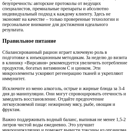
безупречность: авторские протоколы от ведущих
специалистов, премиальные препараты и абсолютно
индивидуальный подход к каждому клиенту. Здесь не
экономят на качестве – только проверенные технологии и
персональное внимание для достижения идеального
результата.
Правильное питание
Сбалансированный рацион играет ключевую роль в
подготовке к инъекционным методикам. За неделю до визита
в клинику «Вирсавия» рекомендуется увеличить потребление
продуктов, богатых витамином С и цинком. Эти
микроэлементы ускоряют регенерацию тканей и укрепляют
иммунитет.
Исключите из меню алкоголь, острые и жирные блюда за 3-4
дня до манипуляции. Они могут спровоцировать отечность и
замедлить восстановление. Отдайте предпочтение
легкоусвояемой пище: нежирному мясу, рыбе, овощам и
фруктам.
Важно поддерживать водный баланс, выпивая не менее 1,5-2
литров чистой воды ежедневно. Это улучшит
микроциркуляцию и поможет вывести токсины из организма.