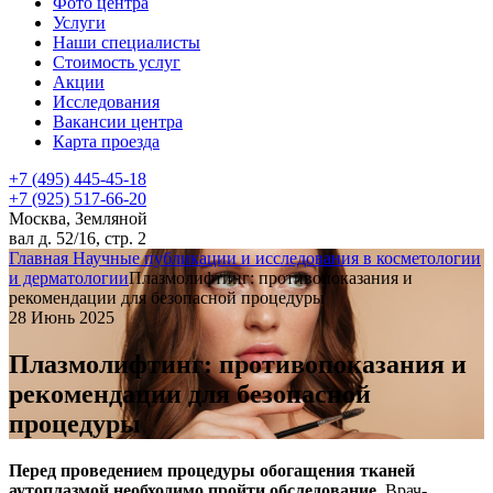
Фото центра
Услуги
Наши специалисты
Стоимость услуг
Акции
Исследования
Вакансии центра
Карта проезда
+7 (495) 445-45-18
+7 (925) 517-66-20
Москва, Земляной
вал д. 52/16, стр. 2
Главная
Научные публикации и исследования в косметологии
и дерматологии
Плазмолифтинг: противопоказания и
рекомендации для безопасной процедуры
28 Июнь 2025
Плазмолифтинг: противопоказания и
рекомендации для безопасной
процедуры
Перед проведением процедуры обогащения тканей
аутоплазмой необходимо пройти обследование.
Врач-