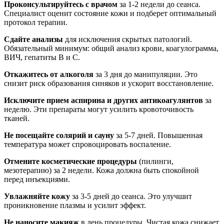
Проконсультируйтесь с врачом
за 1-2 недели до сеанса.
Специалист оценит состояние кожи и подберет оптимальный
протокол терапии.
Сдайте анализы
для исключения скрытых патологий.
Обязательный минимум: общий анализ крови, коагулограмма,
ВИЧ, гепатиты В и С.
Откажитесь от алкоголя
за 3 дня до манипуляции. Это
снизит риск образования синяков и ускорит восстановление.
Исключите прием аспирина и других антикоагулянтов
за
неделю. Эти препараты могут усилить кровоточивость
тканей.
Не посещайте солярий и сауну
за 5-7 дней. Повышенная
температура может спровоцировать воспаление.
Отмените косметические процедуры
(пилинги,
мезотерапию) за 2 недели. Кожа должна быть спокойной
перед инъекциями.
Увлажняйте кожу
за 3-5 дней до сеанса. Это улучшит
проникновение плазмы и усилит эффект.
Не наносите макияж
в день процедуры. Чистая кожа снижает