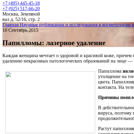
+7 (495) 445-45-18
+7 (925) 517-66-20
Москва, Земляной
вал д. 52/16, стр. 2
Главная
Научные публикации и исследования в косметологии 
10 Сентябрь 2015
Папилломы: лазерное удаление
Каждая женщина мечтает о здоровой и красивой коже, причем 
удалению некрасивых патологических образований на лице — 
Папиллома
явля
утолщение на то
цвета. Папиллом
контакта. На тел
Причины появл
В действительно
вируса, поэтому
продолжительного
Растут папилломы
основания папилл