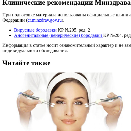
Клинические рекомендации Минздрав
При подготовке материала использованы официальные клиниче
Федерации (
cr.minzdrav.gov.ru
).
Вирусные бородавки
КР №205, ред. 2
Аногенитальные (венерические) бородавки
КР №204, ред
Информация в статье носит ознакомительный характер и не за
индивидуального обследования.
Читайте также