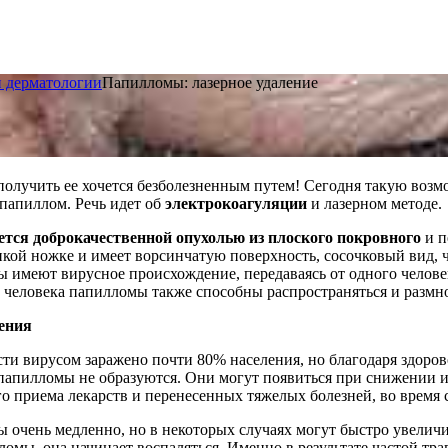
и дерматологии
Папилломы: лазерное удаление
получить ее хочется безболезненным путем! Сегодня такую воз
папиллом. Речь идет об
электрокоагуляции
и лазерном методе.
ется доброкачественной опухолью из плоского покровного
и п
нкой ножке и имеет ворсинчатую поверхность, сосочковый вид, 
ы имеют вирусное происхождение, передаваясь от одного челов
е человека папилломы также способны распространяться и размн
ения
сти вирусом заражено почти 80% населения, но благодаря здоро
 папилломы не образуются. Они могут появиться при снижении 
 приема лекарств и перенесенных тяжелых болезней, во время с
 очень медленно, но в некоторых случаях могут быстро увеличи
омы, она начинает воспаляться. Именно в результате частой тр