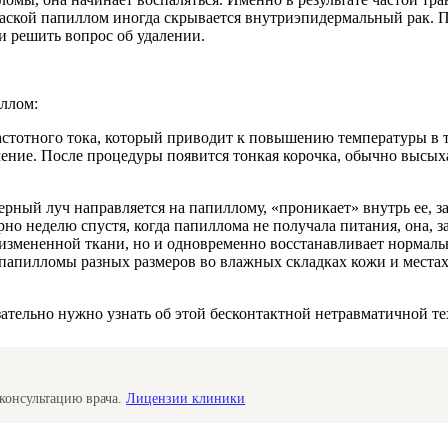
маской папиллом иногда скрывается внутриэпидермальный рак. П
и решить вопрос об удалении.
иллом:
астотного тока, который приводит к повышению температуры в 
чение. После процедуры появится тонкая корочка, обычно высы
рный луч направляется на папиллому, «проникает» внутрь ее, 
о неделю спустя, когда папиллома не получала питания, она, за
 измененной ткани, но и одновременно восстанавливает нормал
 папилломы разных размеров во влажных складках кожи и места
язательно нужно узнать об этой бесконтактной нетравматичной т
консультацию врача.
Лицензии клиники