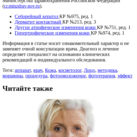
Министерства здравоохранения Российской Федерации
(
cr.minzdrav.gov.ru
).
Себорейный кератоз
КР №975, ред. 1
Дерматит контактный
КР №213, ред. 3
Другие атрофические изменения кожи
КР №751, ред. 1
Гипертрофические изменения кожи
КР №974, ред. 1
Информация в статье носит ознакомительный характер и не
заменяет очной консультации врача. Диагноз и лечение
определяет специалист на основании клинических
рекомендаций и индивидуального обследования.
Теги:
аппарат
,
врач
,
Кожа
,
косметолог
,
Лицо
,
методика
,
морщины
,
процедура
,
фотоомоложение
,
фототерапия
,
эффект
Читайте также