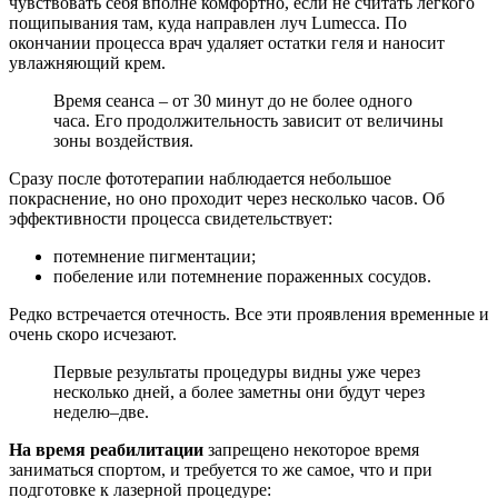
чувствовать себя вполне комфортно, если не считать легкого
пощипывания там, куда направлен луч Lumecсa. По
окончании процесса врач удаляет остатки геля и наносит
увлажняющий крем.
Время сеанса – от 30 минут до не более одного
часа. Его продолжительность зависит от величины
зоны воздействия.
Сразу после фототерапии наблюдается небольшое
покраснение, но оно проходит через несколько часов. Об
эффективности процесса свидетельствует:
потемнение пигментации;
побеление или потемнение пораженных сосудов.
Редко встречается отечность. Все эти проявления временные и
очень скоро исчезают.
Первые результаты процедуры видны уже через
несколько дней, а более заметны они будут через
неделю–две.
На время реабилитации
запрещено некоторое время
заниматься спортом, и требуется то же самое, что и при
подготовке к лазерной процедуре: