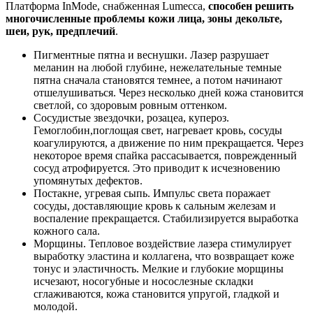
Платформа InMode, снабженная Lumecca,
способен решить
многочисленные проблемы кожи лица, зоны декольте,
шеи, рук, предплечий
.
Пигментные пятна и веснушки. Лазер разрушает
меланин на любой глубине, нежелательные темные
пятна сначала становятся темнее, а потом начинают
отшелушиваться. Через несколько дней кожа становится
светлой, со здоровым ровным оттенком.
Сосудистые звездочки, розацеа, купероз.
Гемоглобин,поглощая свет, нагревает кровь, сосуды
коагулируются, а движение по ним прекращается. Через
некоторое время спайка рассасывается, поврежденный
сосуд атрофируется. Это приводит к исчезновению
упомянутых дефектов.
Постакне, угревая сыпь. Импульс света поражает
сосуды, доставляющие кровь к сальным железам и
воспаление прекращается. Стабилизируется выработка
кожного сала.
Морщины. Тепловое воздействие лазера стимулирует
выработку эластина и коллагена, что возвращает коже
тонус и эластичность. Мелкие и глубокие морщины
исчезают, носогубные и носослезные складки
сглаживаются, кожа становится упругой, гладкой и
молодой.