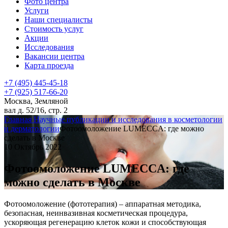
Фото центра
Услуги
Наши специалисты
Стоимость услуг
Акции
Исследования
Вакансии центра
Карта проезда
+7 (495) 445-45-18
+7 (925) 517-66-20
Москва, Земляной
вал д. 52/16, стр. 2
Главная
Научные публикации и исследования в косметологии
и дерматологии
Фотоомоложение LUMECCA: где можно
сделать в Москве
10 Октябрь 2022
Фотоомоложение LUMECCA: где
можно сделать в Москве
Фотоомоложение (фототерапия) – аппаратная методика,
безопасная, неинвазивная косметическая процедура,
ускоряющая регенерацию клеток кожи и способствующая