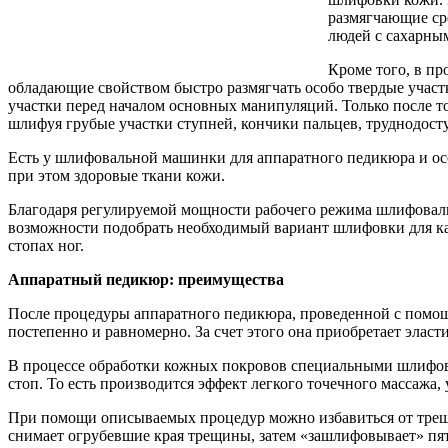
размягчающие ср
людей с сахарным
Кроме того, в п
обладающие свойством быстро размягчать особо твердые участ
участки перед началом основных манипуляций. Только после т
шлифуя грубые участки ступней, кончики пальцев, труднодост
Есть у шлифовальной машинки для аппаратного педикюра и осо
при этом здоровые ткани кожи.
Благодаря регулируемой мощности рабочего режима шлифоваль
возможности подобрать необходимый вариант шлифовки для ка
стопах ног.
Аппаратный педикюр: преимущества
После процедуры аппаратного педикюра, проведенной с помощ
постепенно и равномерно. За счет этого она приобретает эласт
В процессе обработки кожных покровов специальными шлифов
стоп. То есть производится эффект легкого точечного массажа
При помощи описываемых процедур можно избавиться от трещин
снимает огрубевшие края трещины, затем «зашлифовывает» пя