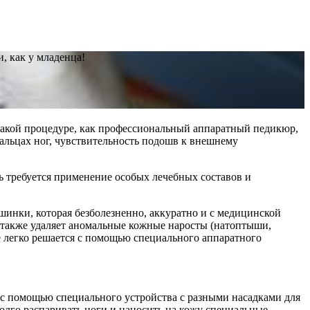
 как у младенца!
 такой процедуре, как профессиональный аппаратный педикюр,
пальцах ног, чувствительность подошв к внешнему
ть требуется применение особых лечебных составов и
инки, которая безболезненно, аккуратно и с медицинской
 также удаляет аномальные кожные наросты (натоптыши,
е легко решается с помощью специального аппаратного
с помощью специального устройства с разными насадками для
лго распаривать ноги и наносить на кожу специальные