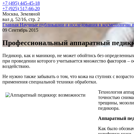
+7 (495) 445-45-18
+7 (925) 517-66-20
Москва, Земляной
вал д. 52/16, стр. 2
Главная
Научные публикации и исследования в косметологии 
09 Сентябрь 2015
Профессиональный аппаратный педикюр
Педикюр, как и маникюр, не может обойтись без определенных
при проведении которого учитывается множество факторов – о
воздействию.
Не нужно также забывать о том, что кожа на ступнях с возраст
применения специальной техники обработки.
Технология аппа
точностью снима
трещины, мозоли
педикюра.
Аппаратный пед
Как было обозна
шлифовки кожи. 