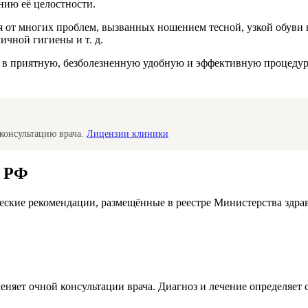
ию её целостности.
ся от многих проблем, вызванных ношением тесной, узкой обуви
ичной гигиены и т. д.
 в приятную, безболезненную удобную и эффективную процедуру.
консультацию врача.
Лицензии клиники
а РФ
ские рекомендации, размещённые в реестре Министерства здра
меняет очной консультации врача. Диагноз и лечение определяе