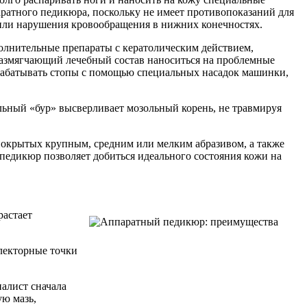
ратного педикюра, поскольку не имеет противопоказаний для
й или нарушения кровообращения в нижних конечностях.
полнительные препараты с кератолическим действием,
Размягчающий лечебный состав наноситься на проблемные
обрабатывать стопы с помощью специальных насадок машинки,
льный «бур» высверливает мозольный корень, не травмируя
покрытых крупным, средним или мелким абразивом, а также
едикюр позволяет добиться идеального состояния кожи на
растает
лекторные точки
алист сначала
ю мазь,