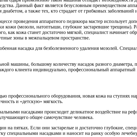
едства. Данный факт является безусловным преимуществом аппа
 диабетом, а также тех, кто страдает от грибковых заболевани
роцессе проведения аппаратного педикюра мастер использует до
ки кожи (мозоли, натоптыши, глубокие застаревшие трещины). 
ого, как кожа станет достаточно мягкой, специалист начинает 
упные зоны в межпальцевом пространстве.
бенная насадка для безболезненного удаления мозолей. Специа
ной машины, большому количеству насадок разного диаметра, 
ждого клиента индивидуально, профессиональный аппаратный п
ью профессионального оборудования, новая кожа на ступнях на
ичность и «детскую» мягкость.
альными насадками происходит деликатное воздействие на реф
, улучшающего общее самочувствие человека.
 на пятках. Если они застарелые и достаточно глубокие, специ
тку специальными насадками и наносит на ранку особую лечебну