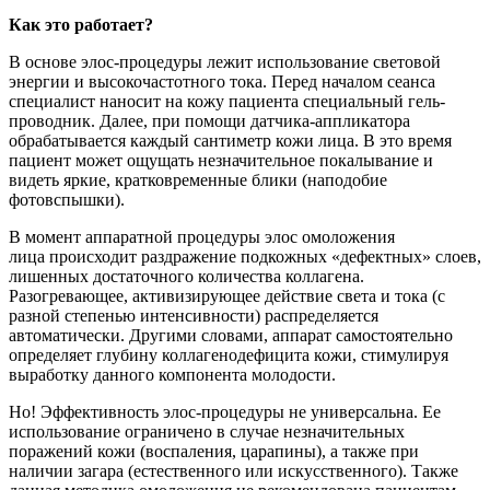
Как это работает?
В основе элос-процедуры лежит использование световой
энергии и высокочастотного тока. Перед началом сеанса
специалист наносит на кожу пациента специальный гель-
проводник. Далее, при помощи датчика-аппликатора
обрабатывается каждый сантиметр кожи лица. В это время
пациент может ощущать незначительное покалывание и
видеть яркие, кратковременные блики (наподобие
фотовспышки).
В момент аппаратной процедуры элос омоложения
лица происходит раздражение подкожных «дефектных» слоев,
лишенных достаточного количества коллагена.
Разогревающее, активизирующее действие света и тока (с
разной степенью интенсивности) распределяется
автоматически. Другими словами, аппарат самостоятельно
определяет глубину коллагенодефицита кожи, стимулируя
выработку данного компонента молодости.
Но! Эффективность элос-процедуры не универсальна. Ее
использование ограничено в случае незначительных
поражений кожи (воспаления, царапины), а также при
наличии загара (естественного или искусственного). Также