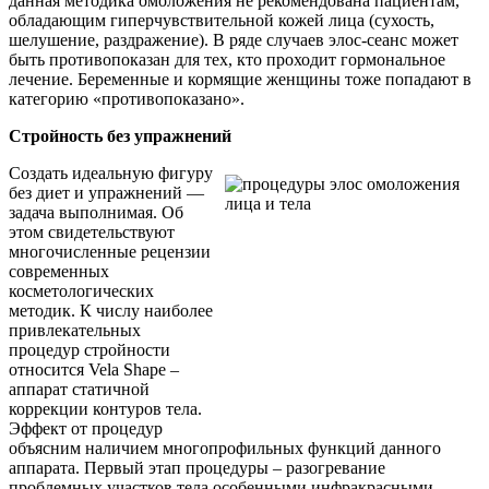
данная методика омоложения не рекомендована пациентам,
обладающим гиперчувствительной кожей лица (сухость,
шелушение, раздражение). В ряде случаев элос-сеанс может
быть противопоказан для тех, кто проходит гормональное
лечение. Беременные и кормящие женщины тоже попадают в
категорию «противопоказано».
Стройность без упражнений
Создать идеальную фигуру
без диет и упражнений —
задача выполнимая. Об
этом свидетельствуют
многочисленные рецензии
современных
косметологических
методик. К числу наиболее
привлекательных
процедур стройности
относится Vela Shape –
аппарат статичной
коррекции контуров тела.
Эффект от процедур
объясним наличием многопрофильных функций данного
аппарата. Первый этап процедуры – разогревание
проблемных участков тела особенными инфракрасными