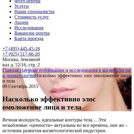
Фото центра
Услуги
Наши специалисты
Стоимость услуг
Акции
Исследования
Вакансии центра
Карта проезда
+7 (495) 445-45-18
+7 (925) 517-66-20
Москва, Земляной
вал д. 52/16, стр. 2
Главная
Научные публикации и исследования в косметологии
и дерматологии
Насколько эффективно элос омоложение лица
и тела
09 Сентябрь 2015
Насколько эффективно элос
омоложение лица и тела
Вечная молодость, идеальные контуры тела… Эти
незыблемые «ценности» актуальны во все времена, они же –
источник развития косметологической индустрии.