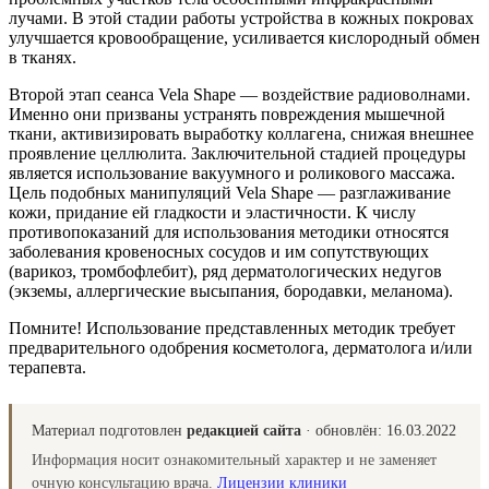
лучами. В этой стадии работы устройства в кожных покровах
улучшается кровообращение, усиливается кислородный обмен
в тканях.
Второй этап сеанса Vela Shape — воздействие радиоволнами.
Именно они призваны устранять повреждения мышечной
ткани, активизировать выработку коллагена, снижая внешнее
проявление целлюлита. Заключительной стадией процедуры
является использование вакуумного и роликового массажа.
Цель подобных манипуляций Vela Shape — разглаживание
кожи, придание ей гладкости и эластичности. К числу
противопоказаний для использования методики относятся
заболевания кровеносных сосудов и им сопутствующих
(варикоз, тромбофлебит), ряд дерматологических недугов
(экземы, аллергические высыпания, бородавки, меланома).
Помните! Использование представленных методик требует
предварительного одобрения косметолога, дерматолога и/или
терапевта.
Материал подготовлен
редакцией сайта
· обновлён:
16.03.2022
Информация носит ознакомительный характер и не заменяет
очную консультацию врача.
Лицензии клиники