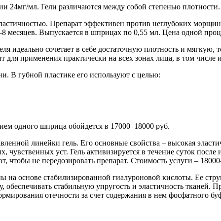
ции 24мг/мл. Гели различаются между собой степенью плотности.
пластичностью. Препарат эффективен против неглубоких морщин 
6–8 месяцев. Выпускается в шприцах по 0,55 мл. Цена одной про
еля идеально сочетает в себе достаточную плотность и мягкую, 
т для применения практически на всех зонах лица, в том числе 
ни. В губной пластике его используют с целью:
ием одного шприца обойдется в 17000–18000 руб.
авленной линейки гель. Его основные свойства – высокая эласт
, чувственных уст. Гель активизируется в течение суток после
, чтобы не передозировать препарат. Стоимость услуги – 18000
ны на основе стабилизированной гиалуроновой кислоты. Ее стру
у, обеспечивать стабильную упругость и эластичность тканей. П
рмирования отечности за счет содержания в нем фосфатного буф