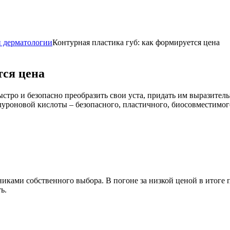
и дерматологии
Контурная пластика губ: как формируется цена
тся цена
ыстро и безопасно преобразить свои уста, придать им выразител
луроновой кислоты – безопасного, пластичного, биосовместимог
ками собственного выбора. В погоне за низкой ценой в итоге п
ь.