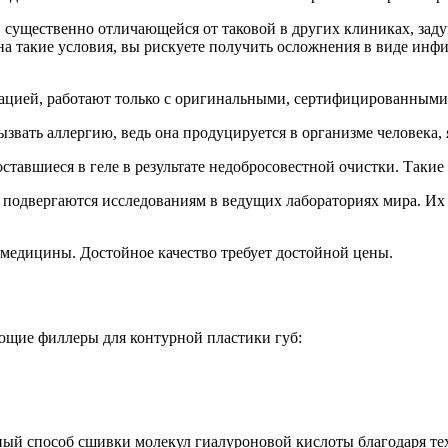
 существенно отличающейся от таковой в других клиниках, задум
а такие условия, вы рискуете получить осложнения в виде инфил
тацией, работают только с оригинальными, сертифицированными
ызвать аллергию, ведь она продуцируется в организме человека,
тавшиеся в геле в результате недобросовестной очистки. Такие 
одвергаются исследованиям в ведущих лабораториях мира. Их 
медицины. Достойное качество требует достойной цены.
ющие филлеры для контурной пластики губ:
ный способ сшивки молекул гиалуроновой кислоты благодаря тех