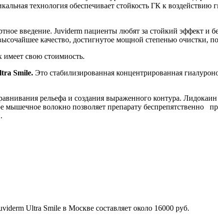
никальная технология обеспечивает стойкость ГК к воздействию
тное введение. Juviderm пациенты любят за стойкий эффект и бе
высочайшее качество, достигнутое мощной степенью очистки, п
х имеет свою стоимиость.
ltra
Smile
.
Это стабилизированная концентрированная гиалуронов
равнивания рельефа и создания выраженного контура. Лидокаин 
е мышечное волокно позволяет препарату беспрепятственно про
.
iderm Ultra Smile в Москве составляет около 16000 руб.