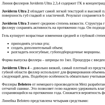
Линия филлеров Juviderm Ultra 2,3,4 содержит ГК в концентра
Juviderm
Ultra
2
обладает самой легкой текстурой и высокой 
поверхность губ гладкой и эластичной. Результат сохраняется 
Juviderm
Ultra
3
имеет среднюю степень вязкости. Структура г
филлеру сохранять активность на протяжении года. Он подходи
Гель купирует возрастные изменения средней и глубокой степе
приподнять уголки рта;
создать дополнительный объем;
разгладить носогубные, губоподбородочные морщины.
Форма выпуска филлера – шприцы по 1мл. Процедура с введен
Juviderm
Ultra
4
– довольно вязкий, самый плотный из предст
губной области филлер используют для формирования объемных
следующий день. Подобную особенность обязательно учитывают
Филлеры
Belotero
от немецкого производителя Merz разработа
сетчатой сшивке. Это позволяет гелю надежно удерживать влаг
сохраняющийся на протяжении года. Снижается вероятность фо
Линейка Belotero представлена четырьмя средствами: