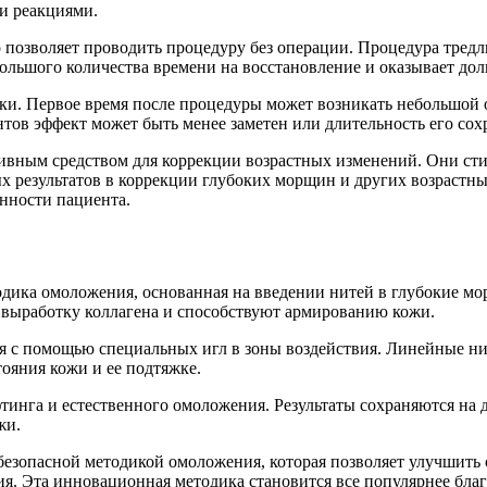
и реакциями.
 позволяет проводить процедуру без операции. Процедура тред
большого количества времени на восстановление и оказывает до
ки. Первое время после процедуры может возникать небольшой о
нтов эффект может быть менее заметен или длительность его со
ивным средством для коррекции возрастных изменений. Они ст
х результатов в коррекции глубоких морщин и других возрастн
енности пациента.
дика омоложения, основанная на введении нитей в глубокие м
 выработку коллагена и способствуют армированию кожи.
 с помощью специальных игл в зоны воздействия. Линейные нит
ояния кожи и ее подтяжке.
тинга и естественного омоложения. Результаты сохраняются на 
жи.
езопасной методикой омоложения, которая позволяет улучшить 
ия. Эта инновационная методика становится все популярнее бл