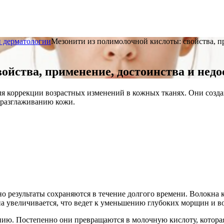
и дерматологии
Мезонити из полимолочной кислоты: свойства, п
ойства, применение, достоинства и недо
я коррекции возрастных изменений в кожных тканях. Они созда
и разглаживанию кожи.
о результаты сохраняются в течение долгого времени. Волокна к
на увеличивается, что ведет к уменьшению глубоких морщин и в
нию. Постепенно они превращаются в молочную кислоту, которая