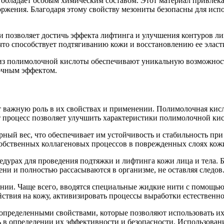
 обладает особым химическим составом. Этот материал привлека
ржения. Благодаря этому свойству мезониты безопасны для испол
позволяет достичь эффекта лифтинга и улучшения контуров лиц
что способствует подтягиванию кожи и восстановлению ее эласт
 из полимолочной кислоты обеспечивают уникальную возможнос
рочным эффектом.
 важную роль в их свойствах и применении. Полимолочная кисл
 процесс позволяет улучшить характеристики полимолочной кис
й вес, что обеспечивает им устойчивость и стабильность при 
собственных коллагеновых процессов в поврежденных слоях кож
едурах для проведения подтяжки и лифтинга кожи лица и тела.
ни и полностью рассасываются в организме, не оставляя следов
нии. Чаще всего, вводятся специальные жидкие нити с помощью
йствия на кожу, активизировать процессы выработки естественн
определенными свойствами, которые позволяют использовать их
в определении их эффективности и безопасности. Использовани