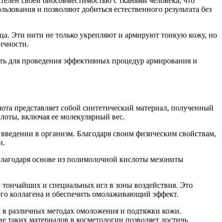
телен своей биосовместимостью с тканями человека, что
ьзования и позволяют добиться естественного результата без
а. Эти нити не только укрепляют и армируют тонкую кожу, но
ичности.
ть для проведения эффективных процедур армирования и
ота представляет собой синтетический материал, полученный
лоты, включая ее молекулярный вес.
введении в организм. Благодаря своим физическим свойствам,
и.
 Благодаря основе из полимолочной кислоты мезониты
.
 тончайших и специальных игл в зоны воздействия. Это
ого коллагена и обеспечить омолаживающий эффект.
 в различных методах омоложения и подтяжки кожи.
е таких материалов в косметологии позволяет достичь