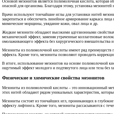
Основой мезонитов является полимолочная кислота, которая об
опасной для организма. Благодаря этому, установка мезонитей
Врачи используют тончайшие иглы для установки нитей мезон
закрепиться и обеспечить линейное армирование каркаса лица 
мимические морщины, увядание кожи, овал лица и др.
Жидкие мезонити обладают высокими адгезионными свойствами
механический эффект, заменяя утраченные коллагеновые волокн
омолаживающего эффекта без хирургического вмешательства 
Мезониты из полимолочной кислоты имеют ряд преимуществ п
эффекта. Кроме того, мезониты позволяют проводить коррекц
В итоге, использование мезонитов на основе полимолочной к
ощутимый эффект молодого и подтянутого лица или тела без х
Физические и химические свойства мезонитов
Мезониты из полимолочной кислоты – это инновационный мет
этих нитей обладают рядом уникальных характеристик, котор
Мезониты состоят из тончайших игл, проникающих в глубокие 
эффекту лифтинга. Кроме того, мезониты рассасываются с тече