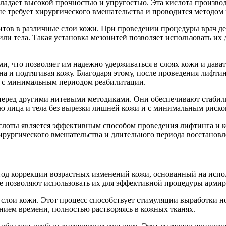
ладает высокой прочностью и упругостью. Эта кислота производ
 не требует хирургического вмешательства и проводится методо
итов в различные слои кожи. При проведении процедуры врач д
или тела. Такая установка мезонитей позволяет использовать их
, что позволяет им надежно удерживаться в слоях кожи и дава
а и подтягивая кожу. Благодаря этому, после проведения лифти
и с минимальным периодом реабилитации.
еред другими нитевыми методиками. Они обеспечивают стабиль
ию лица и тела без вырезки лишней кожи и с минимальным риск
ислоты является эффективным способом проведения лифтинга и
ирургического вмешательства и длительного периода восстановл
од коррекции возрастных изменений кожи, основанный на испо
ые позволяют использовать их для эффективной процедуры армир
слои кожи. Этот процесс способствует стимуляции выработки н
нием времени, полностью растворяясь в кожных тканях.