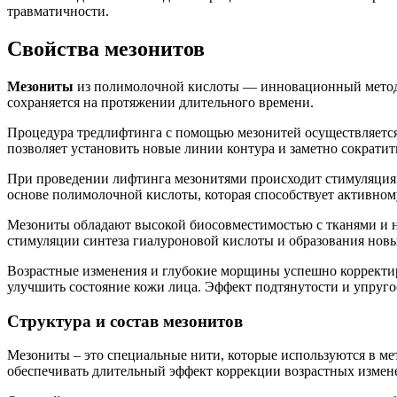
травматичности.
Свойства мезонитов
Мезониты
из полимолочной кислоты — инновационный метод во
сохраняется на протяжении длительного времени.
Процедура тредлифтинга с помощью мезонитей осуществляется
позволяет установить новые линии контура и заметно сократи
При проведении лифтинга мезонитями происходит стимуляция си
основе полимолочной кислоты, которая способствует активном
Мезониты обладают высокой биосовместимостью с тканями и не
стимуляции синтеза гиалуроновой кислоты и образования новы
Возрастные изменения и глубокие морщины успешно корректир
улучшить состояние кожи лица. Эффект подтянутости и упруго
Структура и состав мезонитов
Мезониты – это специальные нити, которые используются в мет
обеспечивать длительный эффект коррекции возрастных измен