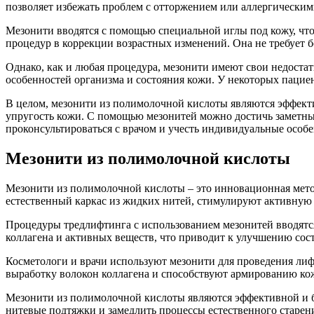
позволяет избежать проблем с отторжением или аллергическим
Мезонити вводятся с помощью специальной иглы под кожу, что
процедур в коррекции возрастных изменений. Она не требует 
Однако, как и любая процедура, мезонити имеют свои недостат
особенностей организма и состояния кожи. У некоторых пацие
В целом, мезонити из полимолочной кислоты являются эффект
упругость кожи. С помощью мезонитей можно достичь заметны
проконсультироваться с врачом и учесть индивидуальные особ
Мезонити из полимолочной кислоты
Мезонити из полимолочной кислоты – это инновационная мето
естественный каркас из жидких нитей, стимулируют активную
Процедуры тредлифтинга с использованием мезонитей вводятся
коллагена и активных веществ, что приводит к улучшению сост
Косметологи и врачи используют мезонити для проведения лиф
выработку волокон коллагена и способствуют армированию ко
Мезонити из полимолочной кислоты являются эффективной и б
нитевые подтяжки и замедлить процессы естественного старен