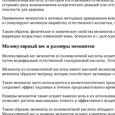
Полимолочная кислота, из которой изготавливаются мезониты,
устраняет риск возникновения аллергических реакций или отто
опасности для здоровья.
Применение мезонитов в нитевых методиках армирования кожи 
и стимулируют активную выработку естественного коллагена, 
Таким образом, физические и химические свойства мезонитов
коррекции возрастных изменений кожи, безопасно и с долгос
Молекулярный вес и размеры мезонитов
Молекулярный вес мезонитов из полимолочной кислоты играет
путем модификации естественной гиалуроновой кислоты. Этот
Мезониты из полимолочной кислоты имеют высокий молекулярны
мезониты образуют матрицу, которая способствует активации 
Такие мезониты часто используются в косметологических проц
сохраняют эффект подтяжки в течение продолжительного време
Размеры мезонитов также играют важную роль в их использова
позволяет достичь максимально точного и эффективного возде
Таким образом, мезониты из полимолочной кислоты обладают 
Молекулярный вес и размеры мезонитов играют ключевую роль 