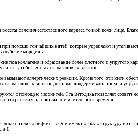
сстановления естественного каркаса тонкой кожи лица. Благод
 при помощи тончайших нитей, которые укрепляют и утягивают 
ть глубокие морщины.
нтеза коллагена и образование более плотного и упругого карк
у синтезу собственных коллагеновых волокон.
 вызывают аллергических реакций. Кроме того, эти нити обесп
х коллагеновых волокон, которые поддерживают тонус и упруго
уются с помощью мезонитей. Эта методика позволяет создать е
сти сохраняется на протяжении длительного времени.
одике нитевого лифтинга. Они имеют особую структуру и состав
ений.