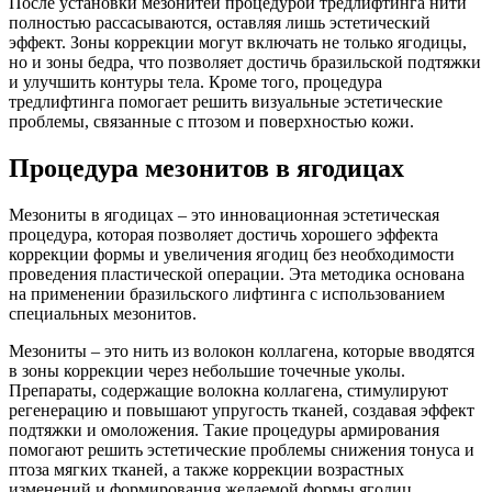
После установки мезонитей процедурой тредлифтинга нити
полностью рассасываются, оставляя лишь эстетический
эффект. Зоны коррекции могут включать не только ягодицы,
но и зоны бедра, что позволяет достичь бразильской подтяжки
и улучшить контуры тела. Кроме того, процедура
тредлифтинга помогает решить визуальные эстетические
проблемы, связанные с птозом и поверхностью кожи.
Процедура мезонитов в ягодицах
Мезониты в ягодицах – это инновационная эстетическая
процедура, которая позволяет достичь хорошего эффекта
коррекции формы и увеличения ягодиц без необходимости
проведения пластической операции. Эта методика основана
на применении бразильского лифтинга с использованием
специальных мезонитов.
Мезониты – это нить из волокон коллагена, которые вводятся
в зоны коррекции через небольшие точечные уколы.
Препараты, содержащие волокна коллагена, стимулируют
регенерацию и повышают упругость тканей, создавая эффект
подтяжки и омоложения. Такие процедуры армирования
помогают решить эстетические проблемы снижения тонуса и
птоза мягких тканей, а также коррекции возрастных
изменений и формирования желаемой формы ягодиц.