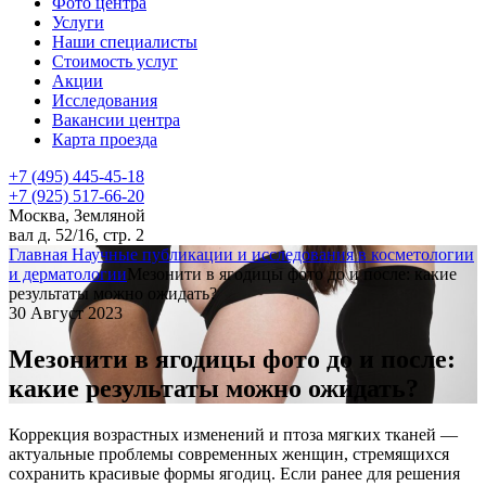
Фото центра
Услуги
Наши специалисты
Стоимость услуг
Акции
Исследования
Вакансии центра
Карта проезда
+7 (495) 445-45-18
+7 (925) 517-66-20
Москва, Земляной
вал д. 52/16, стр. 2
Главная
Научные публикации и исследования в косметологии
и дерматологии
Мезонити в ягодицы фото до и после: какие
результаты можно ожидать?
30 Август 2023
Мезонити в ягодицы фото до и после:
какие результаты можно ожидать?
Коррекция возрастных изменений и птоза мягких тканей —
актуальные проблемы современных женщин, стремящихся
сохранить красивые формы ягодиц. Если ранее для решения