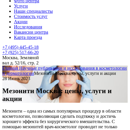
Фото центра
Услуги
Наши специалисты
Стоимость услуг
Акции
Исследования
Вакансии центра
Карта проезда
+7 (495) 445-45-18
+7 (925) 517-66-20
Москва, Земляной
вал д. 52/16, стр. 2
Главная
Научные публикации и исследования в косметологии
и дерматологии
Мезонити Москва: цены, услуги и акции
28 Июнь 2023
Мезонити Москва: цены, услуги и
акции
Мезонити – одна из самых популярных процедур в области
косметологии, позволяющая сделать подтяжку и достичь
хорошего эффекта без хирургического вмешательства. С
помощью мезонитей врач-косметолог проводит не только