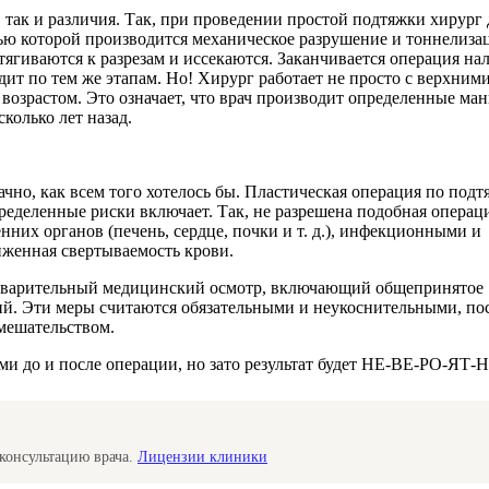
, так и различия. Так, при проведении простой подтяжки хирург
ью которой производится механическое разрушение и тоннелиз
тягиваются к разрезам и иссекаются. Заканчивается операция 
дит по тем же этапам. Но! Хирург работает не просто с верхним
 возрастом. Это означает, что врач производит определенные м
колько лет назад.
лачно, как всем того хотелось бы. Пластическая операция по под
пределенные риски включает. Так, не разрешена подобная операц
их органов (печень, сердце, почки и т. д.), инфекционными и
иженная свертываемость крови.
едварительный медицинский осмотр, включающий общепринятое
ий. Эти меры считаются обязательными и неукоснительными, по
мешательством.
ами до и после операции, но зато результат будет НЕ-ВЕ-РО-ЯТ
консультацию врача.
Лицензии клиники