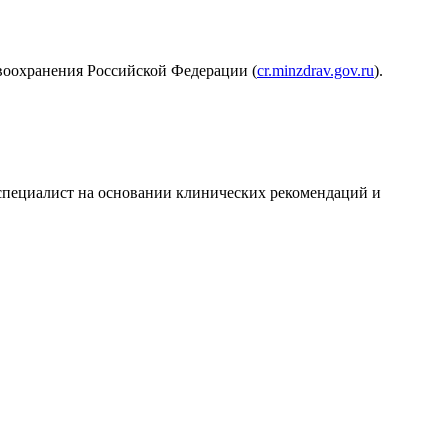
воохранения Российской Федерации (
cr.minzdrav.gov.ru
).
т специалист на основании клинических рекомендаций и