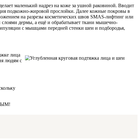
 делает маленький надрез на коже за ушной раковиной. Вводит
ация подкожно-жировой прослойки. Далее кожные покровы в
наложением на разрезы косметических швов SMAS-лифтинг или
и слоями дермы, а ещё и обрабатывает ткани мышечно-
анипуляции с мышцами передней стенки шеи и подбородья,
тяжке лица
ия людям с
скольку
-НЫМ!