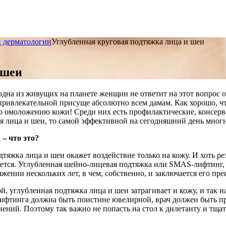
и дерматологии
Углубленная круговая подтяжка лица и шеи
 шеи
 одна из живущих на планете женщин не ответит на этот вопрос о
 привлекательной присуще абсолютно всем дамам.
Как хорошо, ч
о омоложению кожи! Среди них есть профилактические, консерва
я лица и шеи, то самой эффективной на сегодняшний день мног
– что это?
дтяжка лица и шеи окажет воздействие только на кожу. И хоть ре
ется. Углубленная шейно-лицевая подтяжка или SMAS-лифтинг, во
яжении нескольких лет, в чем, собственно, и заключается его пр
й, углубленная подтяжка лица и шеи затрагивает и кожу, и так
фтинга должна быть поистине ювелирной, врач должен быть про
ений. Поэтому так важно не попасть на стол к дилетанту и тща