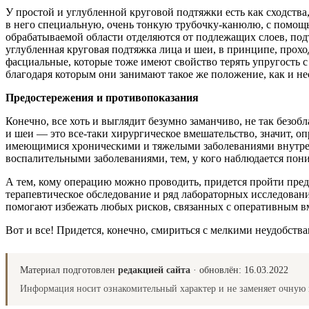
У простой и углубленной круговой подтяжки есть как сходства
в него специальную, очень тонкую трубочку-канюлю, с помощ
обрабатываемой области отделяются от подлежащих слоев, под
углубленная круговая подтяжка лица и шеи, в принципе, прохо
фасциальные, которые тоже имеют свойство терять упругость с
благодаря которым они занимают такое же положение, как и нес
Предостережения и противопоказания
Конечно, все хоть и выглядит безумно заманчиво, не так безоб
и шеи — это все-таки хирургическое вмешательство, значит, о
имеющимися хроническими и тяжелыми заболеваниями внутренн
воспалительными заболеваниями, тем, у кого наблюдается пон
А тем, кому операцию можно проводить, придется пройти пр
терапевтическое обследование и ряд лабораторных исследован
помогают избежать любых рисков, связанных с оперативным в
Вот и все! Придется, конечно, смириться с мелкими неудобств
Материал подготовлен
редакцией сайта
· обновлён:
16.03.2022
Информация носит ознакомительный характер и не заменяет очную 