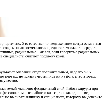
трицательно. Это естественно, ведь желание всегда оставаться
то современная косметология предлагает множество средств,
тивные, радикальные. Так вот, если говорить о радикальных
ие специалисты считают подтяжку кожи.
зультат от операции будет положительным, надолго он, к
-первых, не исказит черты лица ни на йоту, а, во-вторых,
еимущество.
 называемый мышечно-фасциальный слой. Работа хирурга при
фессионалом высочайшего класса, так как одно неверное
тельно выбирать клинику и специалиста, которому вы доверите