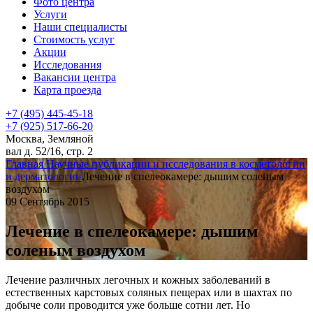
Фото центра
Услуги
Наши специалисты
Стоимость услуг
Акции
Исследования
Вакансии центра
Карта проезда
+7 (495) 445-45-18
+7 (925) 517-66-20
Москва, Земляной
вал д. 52/16, стр. 2
Главная
Научные публикации и исследования в косметологии
и дерматологии
Лечение в спелеокамере: дышим соленым
воздухом
09 Сентябрь 2015
Лечение в спелеокамере: дышим
соленым воздухом
Лечение различных легочных и кожных заболеваний в
естественных карстовых соляных пещерах или в шахтах по
добыче соли проводится уже больше сотни лет. Но