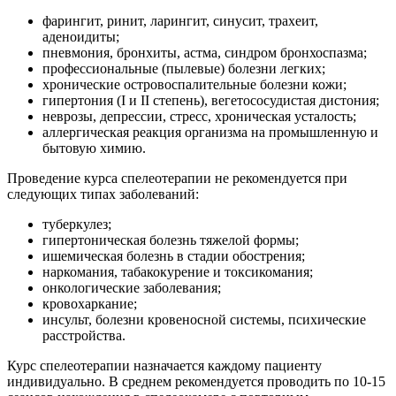
фарингит, ринит, ларингит, синусит, трахеит,
аденоидиты;
пневмония, бронхиты, астма, синдром бронхоспазма;
профессиональные (пылевые) болезни легких;
хронические островоспалительные болезни кожи;
гипертония (I и II степень), вегетососудистая дистония;
неврозы, депрессии, стресс, хроническая усталость;
аллергическая реакция организма на промышленную и
бытовую химию.
Проведение курса спелеотерапии не рекомендуется при
следующих типах заболеваний:
туберкулез;
гипертоническая болезнь тяжелой формы;
ишемическая болезнь в стадии обострения;
наркомания, табакокурение и токсикомания;
онкологические заболевания;
кровохаркание;
инсульт, болезни кровеносной системы, психические
расстройства.
Курс спелеотерапии назначается каждому пациенту
индивидуально. В среднем рекомендуется проводить по 10-15