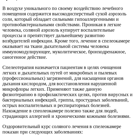
В воздухе уникального по своему воздействию лечебного
помещения содержится высокодисперстный сухой аэрозоль
соли, который обладает сильными гипоаллергенными и
противобактериальными свойствами. Проникая в легкие
человека, соляной аэрозоль купирует воспалительные
процессы и препятствует дальнейшему развитию
возбудителей инфекции. Кроме того, лечение в спелеокамере
оказывает на ткани дыхательной системы человека
иммуномодулирующее, муколитическое, бронходренажное,
саногенное действие.
Спелеотерапия назначается пациентам в целях очищения
легких и дыхательных путей от микробных и пылевых
(профессиональных) загрязнений, для насыщения органов
дыхания кислородом, для восстановления нарушенной
микрофлоры легких. Применяют также данную
физиотерапию в профилактических целях, против вирусных и
бактериальных инфекций, гриппа, простудных заболеваний,
острых воспалительных и респираторных болезней.
Нахождение в спеолеокамере полезно также для людей,
страдающих аллергией и хроническими кожными болезнями.
Оздоровительный курс соляного лечения в спелеокамере
показан при следующих заболеваниях: