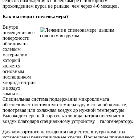
сеансов нахождения в спелеокамере с повторным
прохождением курса не раньше, чем через 4-6 месяцев.
Как выглядит спелеокамера?
Внутри
помещения все
поверхности
облицованы
солевым
материалом,
который
является
основным
поставщиком
хлорида натрия
в воздух
комнаты.
Специальная система поддержания микроклимата
обеспечивает постоянную температуру в соляной комнате,
подогревая или охлаждая воздух до нужной температуры.
Высокодисперсный аэрозоль хлорида натрия поступает в
воздух благодаря специальному устройству – галогенератору.
Для комфортного нахождения пациентов внутри комнаты
установлены релаксационные кресла. Процедуры принимают