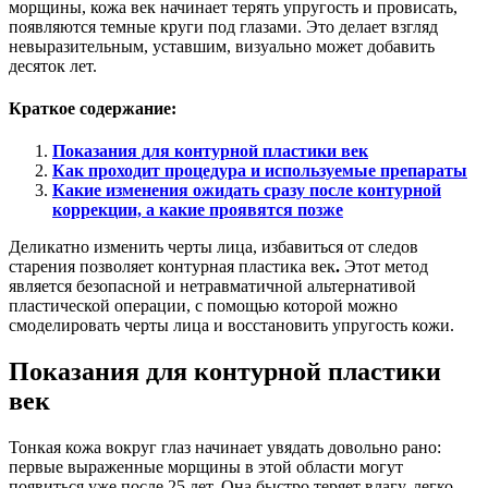
морщины, кожа век начинает терять упругость и провисать,
появляются темные круги под глазами. Это делает взгляд
невыразительным, уставшим, визуально может добавить
десяток лет.
Краткое содержание:
Показания для контурной пластики век
Как проходит процедура и используемые препараты
Какие изменения ожидать сразу после контурной
коррекции, а какие проявятся позже
Деликатно изменить черты лица, избавиться от следов
старения позволяет контурная пластика век
.
Этот метод
является безопасной и нетравматичной альтернативой
пластической операции, с помощью которой можно
смоделировать черты лица и восстановить упругость кожи.
Показания для контурной пластики
век
Тонкая кожа вокруг глаз начинает увядать довольно рано:
первые выраженные морщины в этой области могут
появиться уже после 25 лет. Она быстро теряет влагу, легко