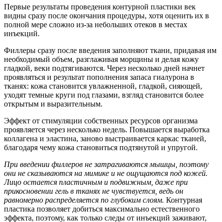
Первые результаты проведения контурной пластики век
видны сразу после окончания процедуры, хотя оценить их в
полной мере сложно из-за небольших отеков в местах
инъекций.
Филлеры сразу после введения заполняют ткани, придавая им
необходимый объем, разглаживая морщины и делая кожу
гладкой, веки подтягиваются. Через несколько дней начнет
проявляться и результат пополнения запаса гиалурона в
тканях: кожа становится увлажненной, гладкой, сияющей,
уходят темные круги под глазами, взгляд становится более
открытым и выразительным.
Эффект от стимуляции собственных ресурсов организма
проявляется через несколько недель. Повышается выработка
коллагена и эластина, заново выстраивается каркас тканей,
благодаря чему кожа становиться подтянутой и упругой.
При введении филлеров не затрагиваются мышцы, поэтому
они не сказываются на мимике и не ощущаются под кожей.
Лицо остается пластичным и подвижным, даже при
прикосновении гель в тканях не чувствуется, ведь он
равномерно распределяется по глубоким слоям.
Контурная
пластика позволяет добиться максимально естественного
эффекта, поэтому, как только следы от инъекций заживают,