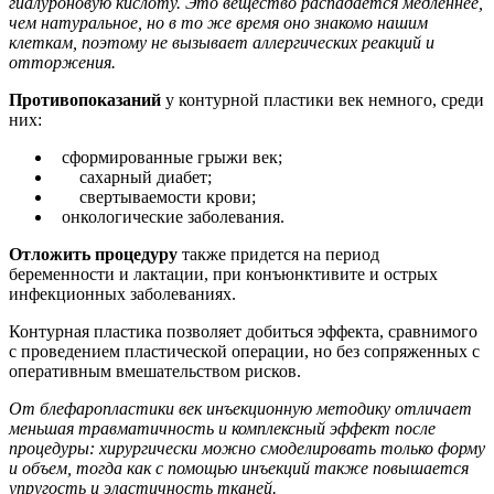
гиалуроновую кислоту. Это вещество распадается медленнее,
чем натуральное, но в то же время оно знакомо нашим
клеткам, поэтому не вызывает аллергических реакций и
отторжения.
Противопоказаний
у контурной пластики век немного, среди
них:
сформированные грыжи век;
сахарный диабет;
свертываемости крови;
онкологические заболевания.
Отложить процедуру
также придется на период
беременности и лактации, при конъюнктивите и острых
инфекционных заболеваниях.
Контурная пластика позволяет добиться эффекта, сравнимого
с проведением пластической операции, но без сопряженных с
оперативным вмешательством рисков.
От блефаропластики век инъекционную методику отличает
меньшая травматичность и комплексный эффект после
процедуры: хирургически можно смоделировать только форму
и объем, тогда как с помощью инъекций также повышается
упругость и эластичность тканей.