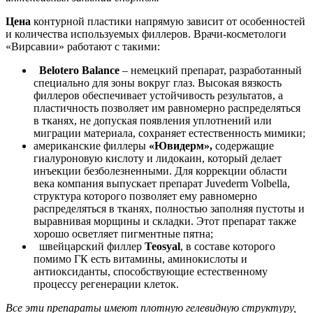
Цена
контурной пластики напрямую зависит от особенностей
и количества используемых филлеров. Врачи-косметологи
«Вирсавии» работают с такими:
Belotero Balance
– немецкий препарат, разработанный
специально для зоны вокруг глаз. Высокая вязкость
филлеров обеспечивает устойчивость результатов, а
пластичность позволяет им равномерно распределяться
в тканях, не допуская появления уплотнений или
миграции материала, сохраняет естественность мимики;
американские филлеры
«Ювидерм»,
содержащие
гиалуроновую кислоту и лидокаин, который делает
инъекции безболезненными. Для коррекции области
века компания выпускает препарат Juvederm Volbella,
структура которого позволяет ему равномерно
распределяться в тканях, полностью заполняя пустоты и
выравнивая морщины и складки. Этот препарат также
хорошо осветляет пигментные пятна;
швейцарский филлер
Teosyal
, в составе которого
помимо ГК есть витамины, аминокислоты и
антиоксиданты, способствующие естественному
процессу регенерации клеток.
Все эти препараты имеют плотную гелевидную структуру,