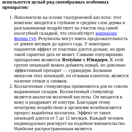
используется целый ряд своеобразных особенных
препаратов:
Наполнители на основе гиалуроновой кислоты: этот
комплекс вводится в глубокие и средние слои дермы и
разглаживающе воздействует на участок под самой
носогубной складкой, что способствует
коррекции
формы губ
. Результаты могут иметь продолжительность
от девяти месяцев до одного года. У некоторых
пациентов эффект от пластики длится дольше, но врач
такой гарантии дать не может. Самыми популярными
препаратами являются:
Restylane
и
Ювидерм
. К этой
группе инъекций можно добавить новый, но довольно
эффективный препарат — суджидерм. Большим
минусом этих инъекций, по отзывам клиентов, является
наличие отеков и синяков.
Коллагеновые стимуляторы применяются для не совсем
выраженных складок. Коллагеновый стимулятор
является аналогом молочной кислоты. Он вводится в
кожу и раздражает её изнутри. Благодаря этому
нехитрому воздействию в организме возобновляется
процесс выработки коллагена. Эффект от таких
инъекций длится от 5 до 12 месяцев. Каждый человек
индивидуально реагирует на подобное вмешательство.
Наиболее распространенным является