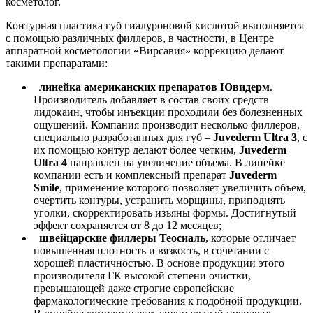
косметолог.
Контурная пластика губ гиалуроновой кислотой выполняется
с помощью различных филлеров, в частности, в Центре
аппаратной косметологии «Вирсавия» коррекцию делают
такими препаратами:
линейка
американских препаратов Ювидерм
.
Производитель добавляет в состав своих средств
лидокаин, чтобы инъекции проходили без болезненных
ощущений. Компания производит несколько филлеров,
специально разработанных для губ –
Juvederm Ultra 3
, с
их помощью контур делают более четким,
Juvederm
Ultra 4
направлен на увеличение объема. В линейке
компании есть и комплексный препарат
Juvederm
Smile
, применение которого позволяет увеличить объем,
очертить контуры, устранить морщины, приподнять
уголки, скорректировать изъяны формы. Достигнутый
эффект сохраняется от 8 до 12 месяцев;
швейцарские филлеры Теосиаль
, которые отличает
повышенная плотность и вязкость, в сочетании с
хорошей пластичностью. В основе продукции этого
производителя ГК высокой степени очистки,
превышающей даже строгие европейские
фармакологические требования к подобной продукции.