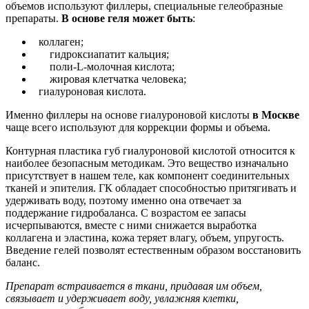
объемов используют филлеры, специальные гелеобразные
препараты.
В основе геля может быть
:
коллаген;
гидроксиапатит кальция;
поли-L-молочная кислота;
жировая клетчатка человека;
гиалуроновая кислота.
Именно филлеры на основе гиалуроновой кислоты
в Москве
чаще всего используют для коррекции формы и объема.
Контурная пластика губ гиалуроновой кислотой относится к
наиболее безопасным методикам. Это вещество изначально
присутствует в нашем теле, как компонент соединительных
тканей и эпителия. ГК обладает способностью притягивать и
удерживать воду, поэтому именно она отвечает за
поддержание гидробаланса. С возрастом ее запасы
исчерпываются, вместе с ними снижается выработка
коллагена и эластина, кожа теряет влагу, объем, упругость.
Введение гелей позволят естественным образом восстановить
баланс.
Препарат встраивается в ткани, придавая им объем,
связывает и удерживает воду, увлажняя клетки,