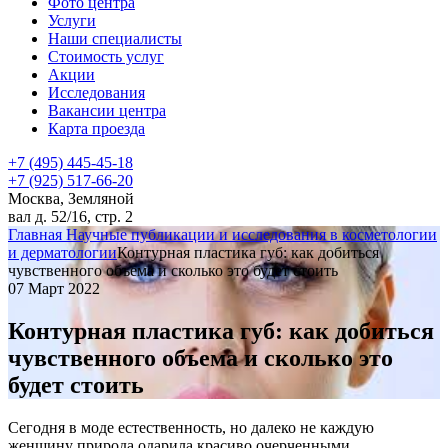
Фото центра
Услуги
Наши специалисты
Стоимость услуг
Акции
Исследования
Вакансии центра
Карта проезда
+7 (495) 445-45-18
+7 (925) 517-66-20
Москва, Земляной
вал д. 52/16, стр. 2
Главная
Научные публикации и исследования в косметологии
и дерматологии
Контурная пластика губ: как добиться
чувственного объема и сколько это будет стоить
07 Март 2022
Контурная пластика губ: как добиться
чувственного объема и сколько это
будет стоить
Сегодня в моде естественность, но далеко не каждую
женщину природа одарила красиво очерченными