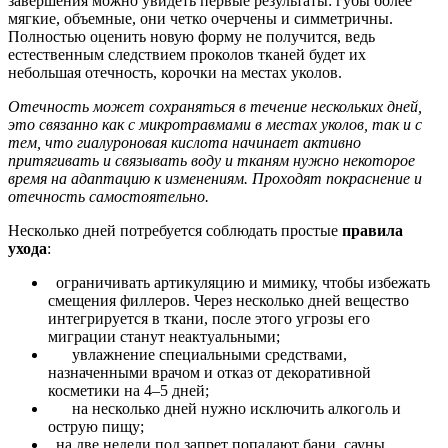
завершения можно увидеть первые результаты: губы более
мягкие, объемные, они четко очерчены и симметричны.
Полностью оценить новую форму не получится, ведь
естественным следствием проколов тканей будет их
небольшая отечность, корочки на местах уколов.
Отечность может сохраняться в течение нескольких дней,
это связанно как с микротравмами в местах уколов, так и с
тем, что гиалуроновая кислота начинает активно
притягивать и связывать воду и тканям нужно некоторое
время на адаптацию к изменениям. Проходят покраснение и
отечность самостоятельно.
Несколько дней потребуется соблюдать простые
правила
ухода
:
ограничивать артикуляцию и мимику, чтобы избежать
смещения филлеров. Через несколько дней вещество
интегрируется в ткани, после этого угрозы его
миграции станут неактуальными;
увлажнение специальными средствами,
назначенными врачом и отказ от декоративной
косметики на 4–5 дней;
на несколько дней нужно исключить алкоголь и
острую пищу;
на две недели под запрет попадают бани, сауны,