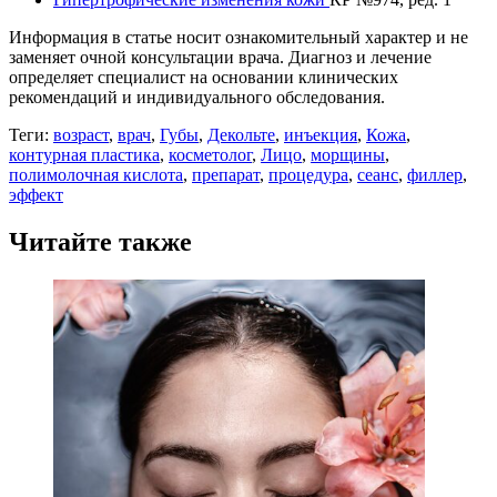
Информация в статье носит ознакомительный характер и не
заменяет очной консультации врача. Диагноз и лечение
определяет специалист на основании клинических
рекомендаций и индивидуального обследования.
Теги:
возраст
,
врач
,
Губы
,
Декольте
,
инъекция
,
Кожа
,
контурная пластика
,
косметолог
,
Лицо
,
морщины
,
полимолочная кислота
,
препарат
,
процедура
,
сеанс
,
филлер
,
эффект
Читайте также