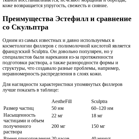
коже возвращается упругость, свежесть и сияние.
Преимущества Эстефилл и сравнение
со Скульптра
Одним из самых известных и давно используемых в
косметологии филлеров с полимолочной кислотой является
французский Sculptra. Он довольно популярен, но у
специалистов были нарекания из-за протяженности
подготовки раствора, а также разнородности формы и
структуры, что создавало разные проблемы, например,
неравномерность распределения в слоях кожи.
Для наглядности характеристики упомянутых филлеров
лучше показать в таблице:
AestheFill
Sculptra
Размер частиц
50 нм
60–120 нм
Насыщенность
22 мг
18 мг
частицами и объем
полученного
200 мг
150 мг
раствора
Время приготовления
20 часов
40 минут