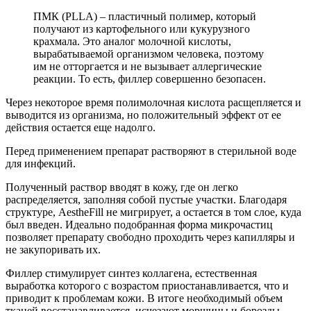
ПМК (PLLA) – пластичный полимер, который
получают из картофельного или кукурузного
крахмала. Это аналог молочной кислоты,
вырабатываемой организмом человека, поэтому
им не отторгается и не вызывает аллергические
реакции. То есть, филлер совершенно безопасен.
Через некоторое время полимолочная кислота расщепляется и
выводится из организма, но положительный эффект от ее
действия остается еще надолго.
Перед применением препарат растворяют в стерильной воде
для инфекций.
Полученный раствор вводят в кожу, где он легко
распределяется, заполняя собой пустые участки. Благодаря
структуре, AestheFill не мигрирует, а остается в том слое, куда
был введен. Идеально подобранная форма микрочастиц
позволяет препарату свободно проходить через капилляры и
не закупоривать их.
Филлер стимулирует синтез коллагена, естественная
выработка которого с возрастом приостанавливается, что и
приводит к проблемам кожи. В итоге необходимый объем
тканей восстанавливается, исчезают морщины и борозды,