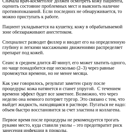
Сначала врач-косметолог должен осмотреть кожу пациента,
оценить состояние проблемных мест и выяснить наличие
противопоказаний. Если последних не обнаруживается, то
можно приступать к работе.
Пациент укладывается на кушетку, кожу в обрабатываемой
зоне обеззараживают анестетиком.
Специалист разводит филлер и вводит его на определенную
глубину и легкими массажными движениями распределяет
препарат под кожей.
Сеанс в среднем длится 40 минут, его может хватить одного,
но чаще понадобится еще несколько (2–3) через равные
промежутки времени, но не менее месяца.
Как уже говорилось, результат заметен сразу после
процедуры: кожа натянется и станет упругой. С течением
времени эффект будет все заметнее. Возможно, что через
неделю она немного потеряет тургор. Это связано с тем, что
выйдет жидкость, находящаяся в растворе. Пугаться не надо:
объем быстро восстановится за счет эластина и коллагена.
Первое время после процедуры не рекомендуется трогать
руками место, куда ставили уколы – это предотвратит риск
занесения инфекции в проколы.