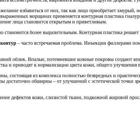
желание избавиться от них, так как лицо приобретает хмурый, 
 выраженных морщинах применяется контурная пластика гиалуро
жение лица становится открытым и приветливым.
 становится более выразительным. Контурная пластика решает и 
 контур
– часто встречаемая проблема. Инъекции филлерами пом
шний облик. Впалые, потемневшие кожные покровы создают впеч
тка и приводят к нормализации цвета кожи, общего улучшения ее
цины, состоящая из комплекса полностью безвредных и практи
ры достаточно обширны – от улучшений с эстетической точки з
ение дефектов кожи, слизистой ткани, подкожной жировой прос