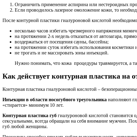
Ограничить применение аспирина или нестероидных про
Если проводилось лазерное омоложение кожи, то необход
После контурной пластики гиалуроновой кислотой необходимо
несколько часов избегать чрезмерного напряжения мимич
на протяжении 2-х недель отказаться от автозагара, прям
воздержаться от посещения сауны, бассейна;
на протяжении суток избегать использования косметики и
не трогать и не массировать зоны инъекций.
Нужно понимать, что кожа процедуры травмируется, а 
Как действует контурная пластика на о
Контурная пластика гиалуроновой кислотой – безоперационный
Инъекции в области носогубного треугольника
наполняют глу
«стирается» минимум 10 лет.
Контурная пластика губ
гиалуроновой кислотой становится о
сексуальными, всегда обращали на себя внимание мужчин. Похв
губ любой женщины.
Процедура способна придать губам выразительность, нивелиро