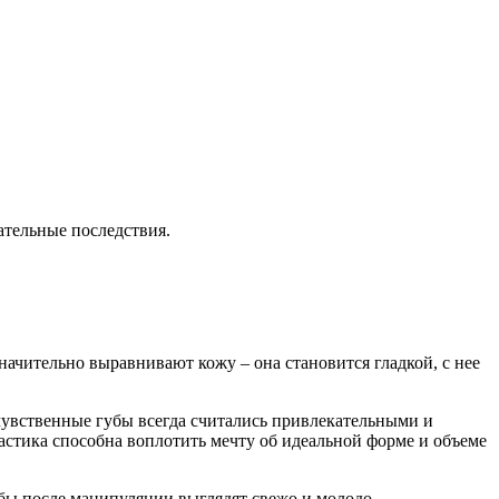
тельные последствия.
ачительно выравнивают кожу – она становится гладкой, с нее
увственные губы всегда считались привлекательными и
астика способна воплотить мечту об идеальной форме и объеме
бы после манипуляции выглядят свежо и молодо.