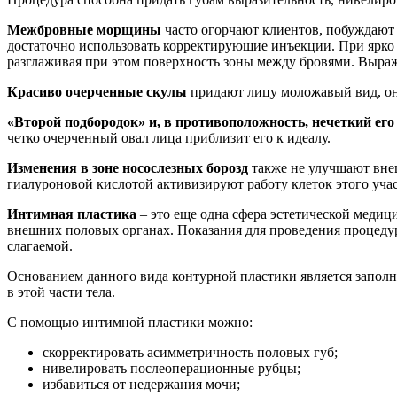
Межбровные морщины
часто огорчают клиентов, побуждают 
достаточно использовать корректирующие инъекции. При ярко
разглаживая при этом поверхность зоны между бровями. Выра
Красиво очерченные скулы
придают лицу моложавый вид, оно
«Второй подбородок» и, в противоположность, нечеткий его
четко очерченный овал лица приблизит его к идеалу.
Изменения в зоне носослезных борозд
также не улучшают вне
гиалуроновой кислотой активизируют работу клеток этого учас
Интимная пластика
– это еще одна сфера эстетической меди
внешних половых органах. Показания для проведения процеду
слагаемой.
Основанием данного вида контурной пластики является заполн
в этой части тела.
С помощью интимной пластики можно:
скорректировать асимметричность половых губ;
нивелировать послеоперационные рубцы;
избавиться от недержания мочи;