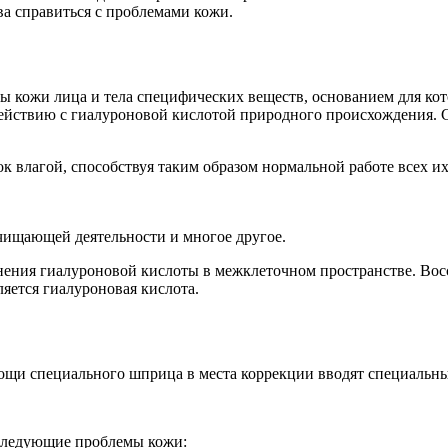
ва справиться с проблемами кожи.
ны кожи лица и тела специфических веществ, основанием для ко
действию с гиалуроновой кислотой природного происхождения. С
к влагой, способствуя таким образом нормальной работе всех и
чищающей деятельности и многое другое.
ения гиалуроновой кислоты в межклеточном пространстве. Восст
яется гиалуроновая кислота.
ощи специального шприца в места коррекции вводят специальны
 следующие проблемы кожи: