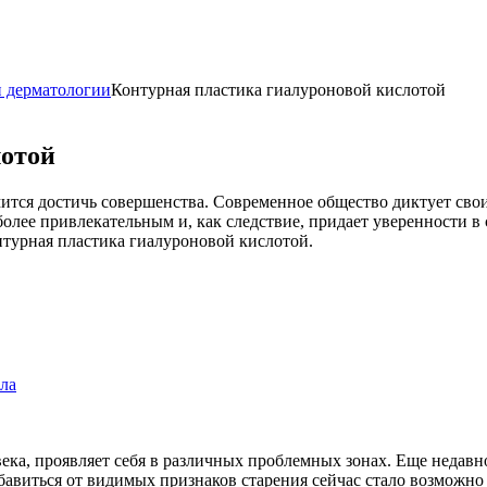
и дерматологии
Контурная пластика гиалуроновой кислотой
лотой
ится достичь совершенства. Современное общество диктует свои
 более привлекательным и, как следствие, придает уверенности в
турная пластика гиалуроновой кислотой.
ела
ека, проявляет себя в различных проблемных зонах. Еще недавно
збавиться от видимых признаков старения сейчас стало возможн