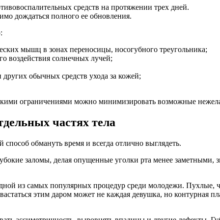
тивовоспалительных средств на протяжении трех дней.
имо дождаться полного ее обновления.
:
еских мышц в зонах переносицы, носогубного треугольника;
ого воздействия солнечных лучей;
 других обычных средств ухода за кожей;
такими ограничениями можно минимизировать возможные нежела
тдельных частях тела
 способ обмануть время и всегда отлично выглядеть.
бокие заломы, делая опущенные уголки рта менее заметными, зн
дной из самых популярных процедур среди молодежи. Пухлые, ч
астаться этим даром может не каждая девушка, но контурная пл
вать ассиметричность, выровнять впадины и другие дефекты. Гу