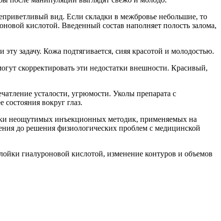
неприветливый вид. Если складки в межбровье небольшие, то
новой кислотой. Введенный состав наполняет полость залома,
эту задачу. Кожа подтягивается, сияя красотой и молодостью.
огут скорректировать эти недостатки внешности. Красивый,
атление усталости, угрюмости. Уколы препарата с
 состояния вокруг глаз.
чески неощутимых инъекционных методик, применяемых на
рения до решения физиологических проблем с медицинской
лойки гиалуроновой кислотой, изменение контуров и объемов