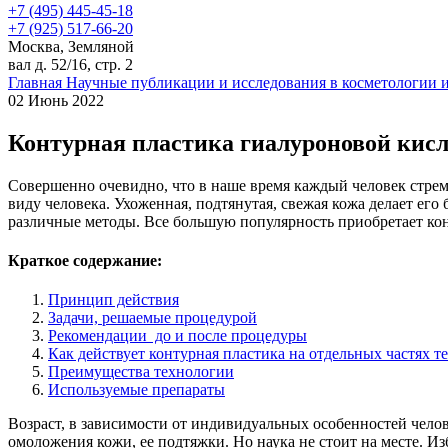
+7 (495) 445-45-18
+7 (925) 517-66-20
Москва, Земляной
вал д. 52/16, стр. 2
Главная
Научные публикации и исследования в косметологии 
02 Июнь 2022
Контурная пластика гиалуроновой кис
Совершенно очевидно, что в наше время каждый человек стрем
виду человека. Ухоженная, подтянутая, свежая кожа делает его
различные методы. Все большую популярность приобретает кон
Краткое содержание:
Принцип действия
Задачи, решаемые процедурой
Рекомендации до и после процедуры
Как действует контурная пластика на отдельных частях т
Преимущества технологии
Используемые препараты
Возраст, в зависимости от индивидуальных особенностей челов
омоложения кожи, ее подтяжки. Но наука не стоит на месте. И