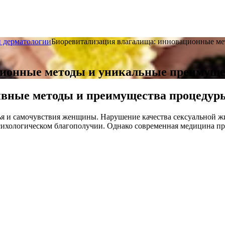
и дерматологии
Биоревитализация влагалища: инновационные м
ционные методы и уникальные преимуще
ивные методы и преимущества процедур
ья и самочувствия женщины. Нарушение качества сексуальной жи
сихологическом благополучии. Однако современная медицина пр