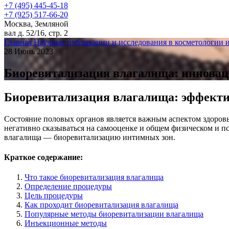
+7 (495) 445-45-18
+7 (925) 517-66-20
Москва, Земляной
вал д. 52/16, стр. 2
Главная
Научные публикации и исследования в косметологии 
28 Июнь 2023
Биоревитализация влагалища: иннова
Биоревитализация влагалища: эффект
Состояние половых органов является важным аспектом здоров
негативно сказываться на самооценке и общем физическом и п
влагалища — биоревитализацию интимных зон.
Краткое содержание:
Что такое биоревитализация влагалища
Определение процедуры
Цель процедуры
Как проходит биоревитализация влагалища
Популярные методы биоревитализации влагалища
Инъекционные методы