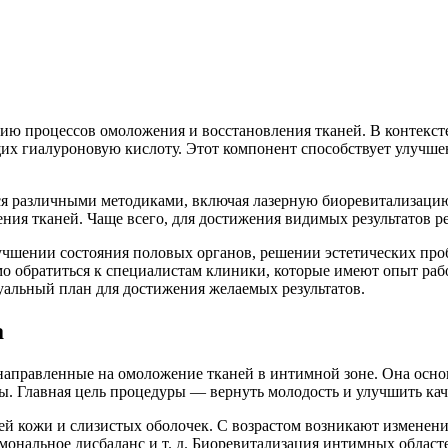
цию процессов омоложения и восстановления тканей. В контекс
их гиалуроновую кислоту. Этот компонент способствует улучше
я различными методиками, включая лазерную биоревитализацию
ия тканей. Чаще всего, для достижения видимых результатов ре
чшении состояния половых органов, решении эстетических про
мо обратиться к специалистам клиники, которые имеют опыт ра
альный план для достижения желаемых результатов.
а
аправленные на омоложение тканей в интимной зоне. Она основ
. Главная цель процедуры — вернуть молодость и улучшить каче
й кожи и слизистых оболочек. С возрастом возникают изменения
рмональное дисбаланс и т. д. Биоревитализация интимных област