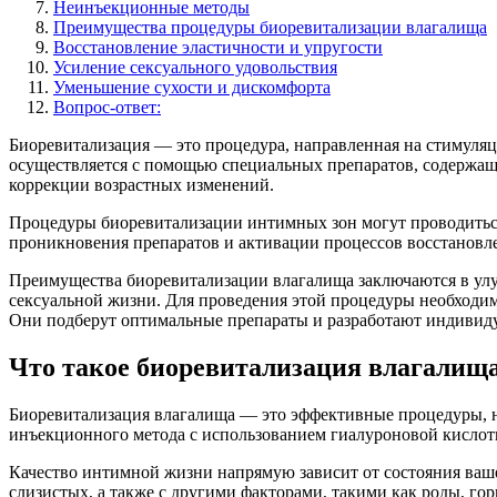
Неинъекционные методы
Преимущества процедуры биоревитализации влагалища
Восстановление эластичности и упругости
Усиление сексуального удовольствия
Уменьшение сухости и дискомфорта
Вопрос-ответ:
Биоревитализация — это процедура, направленная на стимуля
осуществляется с помощью специальных препаратов, содержащ
коррекции возрастных изменений.
Процедуры биоревитализации интимных зон могут проводитьс
проникновения препаратов и активации процессов восстановлен
Преимущества биоревитализации влагалища заключаются в улу
сексуальной жизни. Для проведения этой процедуры необходи
Они подберут оптимальные препараты и разработают индивиду
Что такое биоревитализация влагалищ
Биоревитализация влагалища — это эффективные процедуры, н
инъекционного метода с использованием гиалуроновой кислоты
Качество интимной жизни напрямую зависит от состояния ваше
слизистых, а также с другими факторами, такими как роды, го