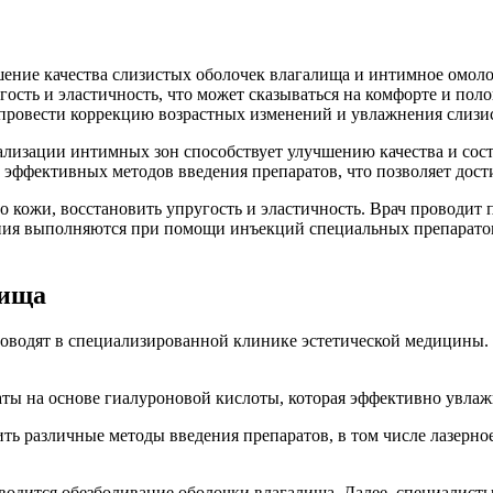
ение качества слизистых оболочек влагалища и интимное омоло
угость и эластичность, что может сказываться на комфорте и 
 провести коррекцию возрастных изменений и увлажнения слизи
лизации интимных зон способствует улучшению качества и сос
эффективных методов введения препаратов, что позволяет дост
о кожи, восстановить упругость и эластичность. Врач проводит
ния выполняются при помощи инъекций специальных препаратов
лища
роводят в специализированной клинике эстетической медицины.
ы на основе гиалуроновой кислоты, которая эффективно увлажн
 различные методы введения препаратов, в том числе лазерное
водится обезболивание оболочки влагалища. Далее, специалист