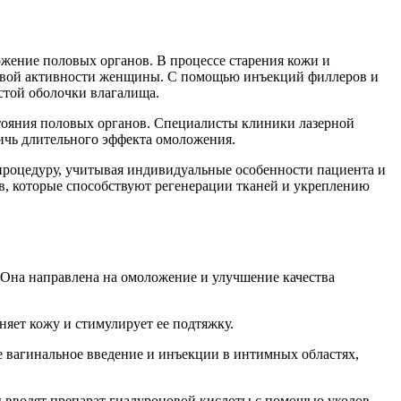
жение половых органов. В процессе старения кожи и
половой активности женщины. С помощью инъекций филлеров и
стой оболочки влагалища.
тояния половых органов. Специалисты клиники лазерной
ичь длительного эффекта омоложения.
 процедуру, учитывая индивидуальные особенности пациента и
, которые способствуют регенерации тканей и укреплению
 Она направлена на омоложение и улучшение качества
яет кожу и стимулирует ее подтяжку.
 вагинальное введение и инъекции в интимных областях,
ы вводят препарат гиалуроновой кислоты с помощью уколов.