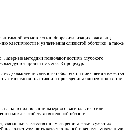
те интимной косметологии, биоревитализация влагалища
нию эластичности и увлажнения слизистой оболочки, а также
. Лазерные методики позволяют достичь глубокого
комендуется пройти не менее 3 процедур.
блем, увлажнении слизистой оболочки и повышении качества
боты с интимной пластикой и проведением биоревитализации.
ана на использовании лазерного вагинального или
ство кожи в этой чувствительной области.
, связанные с естественным старением кожи, сухостью
ей позволяет улучшить качество тканей и вернуть утраченную