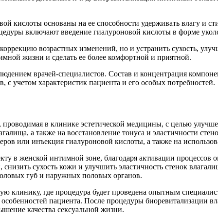
й кислоты основаны на ее способности удерживать влагу и стим
оцедуры включают введение гиалуроновой кислоты в форме укол
коррекцию возрастных изменений, но и устранить сухость, улуч
имной жизни и сделать ее более комфортной и приятной.
юдением врачей-специалистов. Состав и концентрация компоне
, с учетом характеристик пациента и его особых потребностей.
 проводимая в клинике эстетической медицины, с целью улучше
галища, а также на восстановление тонуса и эластичности стен
ров или инъекция гиалуроновой кислоты, а также на использов
ту в женской интимной зоне, благодаря активации процессов о
и, снизить сухость кожи и улучшить эластичность стенок влагал
половых губ и наружных половых органов.
ошую клинику, где процедура будет проведена опытным специал
 особенностей пациента. После процедуры биоревитализации в
ышение качества сексуальной жизни.