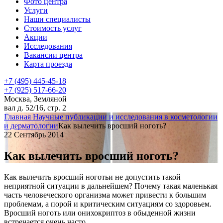
Фото центра
Услуги
Наши специалисты
Стоимость услуг
Акции
Исследования
Вакансии центра
Карта проезда
+7 (495) 445-45-18
+7 (925) 517-66-20
Москва, Земляной
вал д. 52/16, стр. 2
Главная
Научные публикации и исследования в косметологии
и дерматологии
Как вылечить вросший ноготь?
22 Сентябрь 2014
Как вылечить вросший ноготь?
Как вылечить вросший ноготьи не допустить такой
неприятной ситуации в дальнейшем? Почему такая маленькая
часть человеческого организма может привести к большим
проблемам, а порой и критическим ситуациям со здоровьем.
Вросший ноготь или онихокриптоз в обыденной жизни
встречается очень часто.