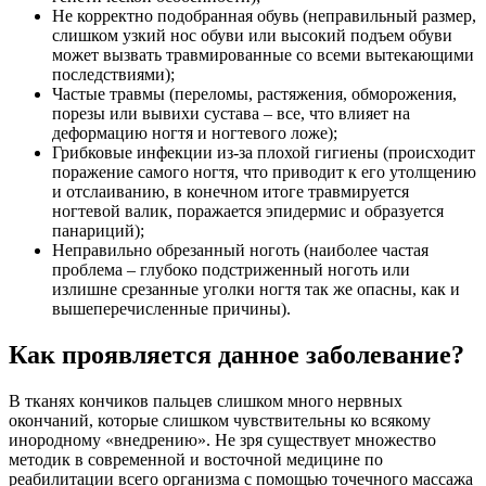
Не корректно подобранная обувь (неправильный размер,
слишком узкий нос обуви или высокий подъем обуви
может вызвать травмированные со всеми вытекающими
последствиями);
Частые травмы (переломы, растяжения, обморожения,
порезы или вывихи сустава – все, что влияет на
деформацию ногтя и ногтевого ложе);
Грибковые инфекции из-за плохой гигиены (происходит
поражение самого ногтя, что приводит к его утолщению
и отслаиванию, в конечном итоге травмируется
ногтевой валик, поражается эпидермис и образуется
панариций);
Неправильно обрезанный ноготь (наиболее частая
проблема – глубоко подстриженный ноготь или
излишне срезанные уголки ногтя так же опасны, как и
вышеперечисленные причины).
Как проявляется данное заболевание?
В тканях кончиков пальцев слишком много нервных
окончаний, которые слишком чувствительны ко всякому
инородному «внедрению». Не зря существует множество
методик в современной и восточной медицине по
реабилитации всего организма с помощью точечного массажа