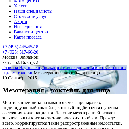
Фото центра
Услуги
Наши специалисты
Стоимость услуг
Акции
Исследования
Вакансии центра
Карта проезда
+7 (495) 445-45-18
+7 (925) 517-66-20
Москва, Земляной
вал д. 52/16, стр. 2
Главная
Научные публикации и исследования в косметологии
и дерматологии
Мезотерапия – коктейль для лица
10 Сентябрь 2015
Мезотерапия – коктейль для лица
Мезотерапией лица называется смесь препаратов,
индивидуальный коктейль, который подбирается с учетом
состояния кожи пациента. Лечение мезотерапией решает
значительный круг косметологических проблем. Прежде
всего, корректируются такие распространенные недостатки,
как вялость и сухость кожи, акне, целлюлит, растяжки и