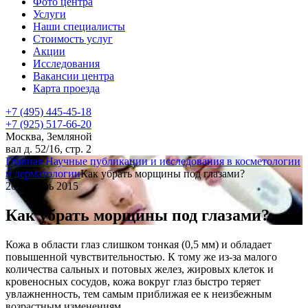
Фото центра
Услуги
Наши специалисты
Стоимость услуг
Акции
Исследования
Вакансии центра
Карта проезда
+7 (495) 445-45-18
+7 (925) 517-66-20
Москва, Земляной
вал д. 52/16, стр. 2
Главная
Научные публикации и исследования в косметологии
и дерматологии
Как убрать морщины под глазами?
20 Ноябрь 2015
Как убрать морщины под глазами?
Кожа в области глаз слишком тонкая (0,5 мм) и обладает
повышенной чувствительностью. К тому же из-за малого
количества сальных и потовых желез, жировых клеток и
кровеносных сосудов, кожа вокруг глаз быстро теряет
увлажненность, тем самым приближая ее к неизбежным
возрастным изменениям.