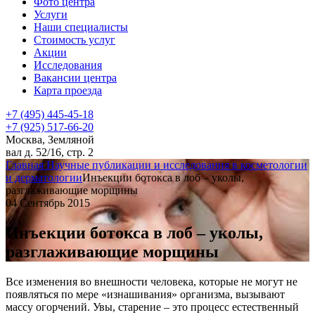
Фото центра
Услуги
Наши специалисты
Стоимость услуг
Акции
Исследования
Вакансии центра
Карта проезда
+7 (495) 445-45-18
+7 (925) 517-66-20
Москва, Земляной
вал д. 52/16, стр. 2
Главная
Научные публикации и исследования в косметологии
и дерматологии
Инъекции ботокса в лоб – уколы,
разглаживающие морщины
04 Сентябрь 2015
Инъекции ботокса в лоб – уколы,
разглаживающие морщины
Все изменения во внешности человека, которые не могут не
появляться по мере «изнашивания» организма, вызывают
массу огорчений. Увы, старение – это процесс естественный