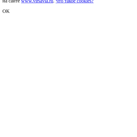
на сайте
www.virsavia.ru
.
Что такое cookies?
OK