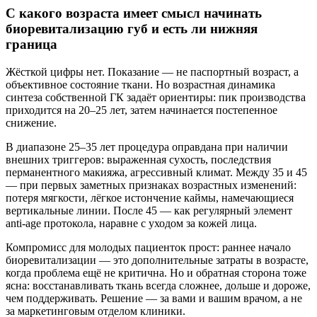
С какого возраста имеет смысл начинать
биоревитализацию губ и есть ли нижняя
граница
Жёсткой цифры нет. Показание — не паспортный возраст, а
объективное состояние ткани. Но возрастная динамика
синтеза собственной ГК задаёт ориентиры: пик производства
приходится на 20–25 лет, затем начинается постепенное
снижение.
В диапазоне 25–35 лет процедура оправдана при наличии
внешних триггеров: выраженная сухость, последствия
перманентного макияжа, агрессивный климат. Между 35 и 45
— при первых заметных признаках возрастных изменений:
потеря мягкости, лёгкое истончение каймы, намечающиеся
вертикальные линии. После 45 — как регулярный элемент
anti-age протокола, наравне с уходом за кожей лица.
Компромисс для молодых пациенток прост: раннее начало
биоревитализации — это дополнительные затраты в возрасте,
когда проблема ещё не критична. Но и обратная сторона тоже
ясна: восстанавливать ткань всегда сложнее, дольше и дороже,
чем поддерживать. Решение — за вами и вашим врачом, а не
за маркетинговым отделом клиники.