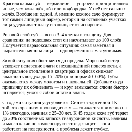
Красная кайма губ — вермилион — устроена принципиально
иначе, чем кожа щёк, лба или подбородка. У неё нет сальных
желёз. Вообще ни одной. А именно кожное сало формирует
тот самый липидный барьер, который на остальных участках
лица удерживает влагу и защищает от испарения.
Роговой слой губ — всего 3–4 клетки в толщину. Для
сравнения: на подошвах стоп он насчитывает до 100 слоёв.
Получается парадоксальная ситуация: самая заметная и
выразительная зона лица — одновременно самая уязвимая.
Зимой ситуация обостряется до предела. Морозный ветер
ускоряет испарение влаги с незащищённой поверхности, а
центральное отопление в квартирах и офисах снижает
влажность воздуха до 15–20% (при норме 40–60%). Губы
оказываются между молотом и наковальней. Добавьте сюда
привычку их облизывать — и круг замыкается: слюна быстро
испаряется, унося с собой остатки влаги.
С годами ситуация усугубляется. Синтез эндогенной ГК —
той, что организм производит сам — снижается примерно на
1% ежегодно, начиная с 25–30 лет. К 45 годам кожа губ теряет
до 20% собственных запасов гиалуроновой кислоты. Бальзам
и масло какао не компенсируют этот дефицит — они
работают на поверхности, а проблема лежит глубже.