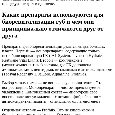
процедура не даёт в одиночку.
Какие препараты используются для
биоревитализации губ и чем они
принципиально отличаются друг от
друга
Препараты для биоревитализации делятся на два больших
класса. Первый — монопрепараты, содержащие только
нестабилизированную ГК (IAL System, Juvederm Hydrate,
Restylane Vital Light). Второй — комплексные
(мультикомпонентные) составы, где ГК дополнена
аминокислотами, пептидами, витаминами и антиоксидантами
(Teosyal Redensity 1, Jalupro, Aquashine, Profhilo).
Выбор между ними — не вопрос «лучше или хуже». Это
вопрос задачи. Монопрепарат — чистое, предсказуемое
увлажнение. Комплексный состав — многоуровневое
восстановление: увлажнение + питание фибробластов +
антиоксидантная защита + стимуляция коллагеногенеза.
Отдельная история — Profhilo. Это не классический
биоревитализант и не филлер. Его называют