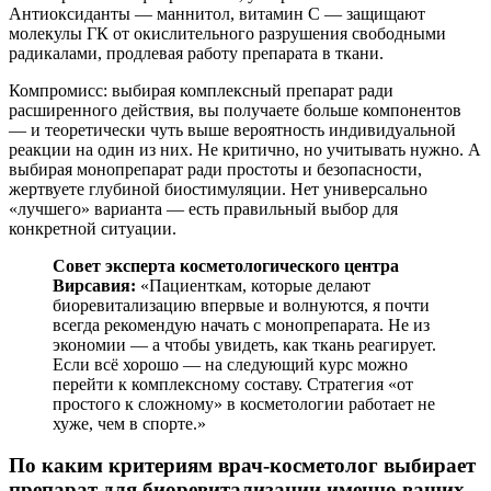
Антиоксиданты — маннитол, витамин C — защищают
молекулы ГК от окислительного разрушения свободными
радикалами, продлевая работу препарата в ткани.
Компромисс: выбирая комплексный препарат ради
расширенного действия, вы получаете больше компонентов
— и теоретически чуть выше вероятность индивидуальной
реакции на один из них. Не критично, но учитывать нужно. А
выбирая монопрепарат ради простоты и безопасности,
жертвуете глубиной биостимуляции. Нет универсально
«лучшего» варианта — есть правильный выбор для
конкретной ситуации.
Совет эксперта косметологического центра
Вирсавия:
«Пациенткам, которые делают
биоревитализацию впервые и волнуются, я почти
всегда рекомендую начать с монопрепарата. Не из
экономии — а чтобы увидеть, как ткань реагирует.
Если всё хорошо — на следующий курс можно
перейти к комплексному составу. Стратегия «от
простого к сложному» в косметологии работает не
хуже, чем в спорте.»
По каким критериям врач-косметолог выбирает
препарат для биоревитализации именно ваших