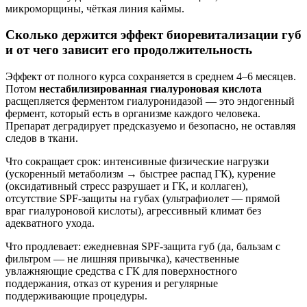
микроморщины, чёткая линия каймы.
Сколько держится эффект биоревитализации губ
и от чего зависит его продолжительность
Эффект от полного курса сохраняется в среднем 4–6 месяцев.
Потом
нестабилизированная гиалуроновая кислота
расщепляется ферментом гиалуронидазой — это эндогенный
фермент, который есть в организме каждого человека.
Препарат деградирует предсказуемо и безопасно, не оставляя
следов в ткани.
Что сокращает срок: интенсивные физические нагрузки
(ускоренный метаболизм → быстрее распад ГК), курение
(оксидативный стресс разрушает и ГК, и коллаген),
отсутствие SPF-защиты на губах (ультрафиолет — прямой
враг гиалуроновой кислоты), агрессивный климат без
адекватного ухода.
Что продлевает: ежедневная SPF-защита губ (да, бальзам с
фильтром — не лишняя привычка), качественные
увлажняющие средства с ГК для поверхностного
поддержания, отказ от курения и регулярные
поддерживающие процедуры.