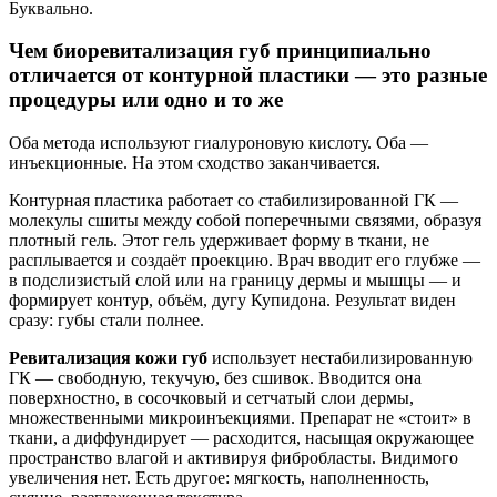
Буквально.
Чем биоревитализация губ принципиально
отличается от контурной пластики — это разные
процедуры или одно и то же
Оба метода используют гиалуроновую кислоту. Оба —
инъекционные. На этом сходство заканчивается.
Контурная пластика работает со стабилизированной ГК —
молекулы сшиты между собой поперечными связями, образуя
плотный гель. Этот гель удерживает форму в ткани, не
расплывается и создаёт проекцию. Врач вводит его глубже —
в подслизистый слой или на границу дермы и мышцы — и
формирует контур, объём, дугу Купидона. Результат виден
сразу: губы стали полнее.
Ревитализация кожи губ
использует нестабилизированную
ГК — свободную, текучую, без сшивок. Вводится она
поверхностно, в сосочковый и сетчатый слои дермы,
множественными микроинъекциями. Препарат не «стоит» в
ткани, а диффундирует — расходится, насыщая окружающее
пространство влагой и активируя фибробласты. Видимого
увеличения нет. Есть другое: мягкость, наполненность,