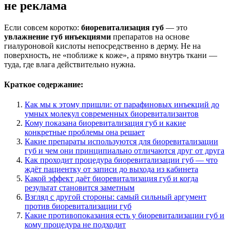
не реклама
Если совсем коротко:
биоревитализация губ
— это
увлажнение губ инъекциями
препаратов на основе
гиалуроновой кислоты непосредственно в дерму. Не на
поверхность, не «поближе к коже», а прямо внутрь ткани —
туда, где влага действительно нужна.
Краткое содержание:
Как мы к этому пришли: от парафиновых инъекций до
умных молекул современных биоревитализантов
Кому показана биоревитализация губ и какие
конкретные проблемы она решает
Какие препараты используются для биоревитализации
губ и чем они принципиально отличаются друг от друга
Как проходит процедура биоревитализации губ — что
ждёт пациентку от записи до выхода из кабинета
Какой эффект даёт биоревитализация губ и когда
результат становится заметным
Взгляд с другой стороны: самый сильный аргумент
против биоревитализации губ
Какие противопоказания есть у биоревитализации губ и
кому процедура не подходит