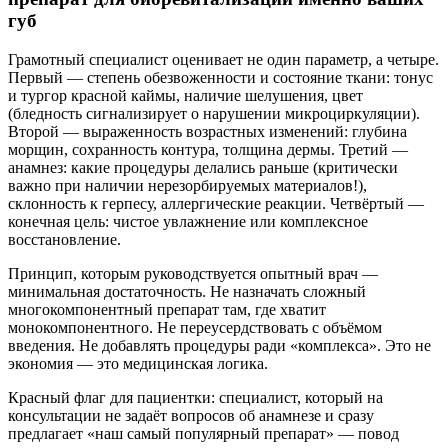
губ
Грамотный специалист оценивает не один параметр, а четыре.
Первый — степень обезвоженности и состояние ткани: тонус
и тургор красной каймы, наличие шелушения, цвет
(бледность сигнализирует о нарушении микроциркуляции).
Второй — выраженность возрастных изменений: глубина
морщин, сохранность контура, толщина дермы. Третий —
анамнез: какие процедуры делались раньше (критически
важно при наличии нерезорбируемых материалов!),
склонность к герпесу, аллергические реакции. Четвёртый —
конечная цель: чистое увлажнение или комплексное
восстановление.
Принцип, которым руководствуется опытный врач —
минимальная достаточность. Не назначать сложный
многокомпонентный препарат там, где хватит
монокомпонентного. Не переусердствовать с объёмом
введения. Не добавлять процедуры ради «комплекса». Это не
экономия — это медицинская логика.
Красный флаг для пациентки: специалист, который на
консультации не задаёт вопросов об анамнезе и сразу
предлагает «наш самый популярный препарат» — повод