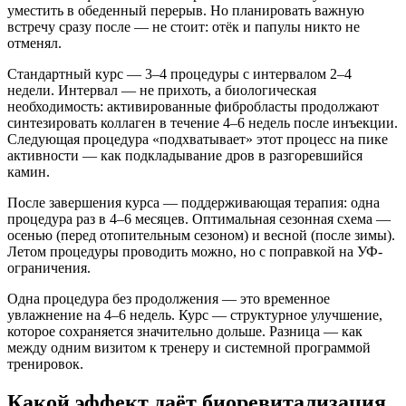
уместить в обеденный перерыв. Но планировать важную
встречу сразу после — не стоит: отёк и папулы никто не
отменял.
Стандартный курс — 3–4 процедуры с интервалом 2–4
недели. Интервал — не прихоть, а биологическая
необходимость: активированные фибробласты продолжают
синтезировать коллаген в течение 4–6 недель после инъекции.
Следующая процедура «подхватывает» этот процесс на пике
активности — как подкладывание дров в разгоревшийся
камин.
После завершения курса — поддерживающая терапия: одна
процедура раз в 4–6 месяцев. Оптимальная сезонная схема —
осенью (перед отопительным сезоном) и весной (после зимы).
Летом процедуры проводить можно, но с поправкой на УФ-
ограничения.
Одна процедура без продолжения — это временное
увлажнение на 4–6 недель. Курс — структурное улучшение,
которое сохраняется значительно дольше. Разница — как
между одним визитом к тренеру и системной программой
тренировок.
Какой эффект даёт биоревитализация