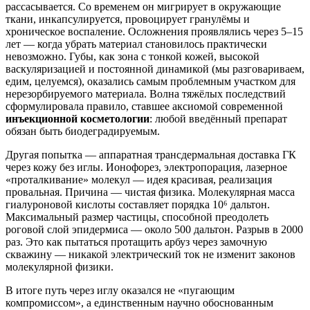
рассасывается. Со временем он мигрирует в окружающие
ткани, инкапсулируется, провоцирует гранулёмы и
хроническое воспаление. Осложнения проявлялись через 5–15
лет — когда убрать материал становилось практически
невозможно. Губы, как зона с тонкой кожей, высокой
васкуляризацией и постоянной динамикой (мы разговариваем,
едим, целуемся), оказались самым проблемным участком для
нерезорбируемого материала. Волна тяжёлых последствий
сформулировала правило, ставшее аксиомой современной
инъекционной косметологии
: любой введённый препарат
обязан быть биодеградируемым.
Другая попытка — аппаратная трансдермальная доставка ГК
через кожу без иглы. Ионофорез, электропорация, лазерное
«проталкивание» молекул — идея красивая, реализация
провальная. Причина — чистая физика. Молекулярная масса
гиалуроновой кислоты составляет порядка 10⁶ дальтон.
Максимальный размер частицы, способной преодолеть
роговой слой эпидермиса — около 500 дальтон. Разрыв в 2000
раз. Это как пытаться протащить арбуз через замочную
скважину — никакой электрический ток не изменит законов
молекулярной физики.
В итоге путь через иглу оказался не «пугающим
компромиссом», а единственным научно обоснованным