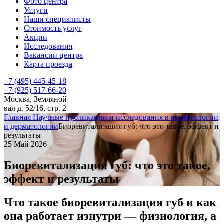
Фото центра
Услуги
Наши специалисты
Стоимость услуг
Акции
Исследования
Вакансии центра
Карта проезда
+7 (495) 445-45-18
+7 (925) 517-66-20
Москва, Земляной
вал д. 52/16, стр. 2
Главная
Научные публикации и исследования в косметологии
и дерматологии
Биоревитализация губ: что это такое, эффект и
результаты
25 Май 2026
Биоревитализация губ: что это такое,
эффект и результаты
Что такое биоревитализация губ и как
она работает изнутри — физиология, а