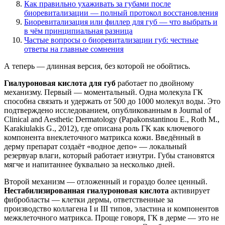
Как правильно ухаживать за губами после
биоревитализации — полный протокол восстановления
Биоревитализация или филлер для губ — что выбрать и
в чём принципиальная разница
Частые вопросы о биоревитализации губ: честные
ответы на главные сомнения
А теперь — длинная версия, без которой не обойтись.
Гиалуроновая кислота для губ
работает по двойному
механизму. Первый — моментальный. Одна молекула ГК
способна связать и удержать от 500 до 1000 молекул воды. Это
подтверждено исследованием, опубликованным в Journal of
Clinical and Aesthetic Dermatology (Papakonstantinou E., Roth M.,
Karakiulakis G., 2012), где описана роль ГК как ключевого
компонента внеклеточного матрикса кожи. Введённый в
дерму препарат создаёт «водное депо» — локальный
резервуар влаги, который работает изнутри. Губы становятся
мягче и напитаннее буквально за несколько дней.
Второй механизм — отложенный и гораздо более ценный.
Нестабилизированная гиалуроновая кислота
активирует
фибробласты — клетки дермы, ответственные за
производство коллагена I и III типов, эластина и компонентов
межклеточного матрикса. Проще говоря, ГК в дерме — это не