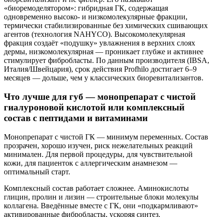
«биоремоделятором»: гибридная ГК, содержащая
одновременно высоко- и низкомолекулярные фракции,
термически стабилизированные без химических сшивающих
агентов (технология NAHYCO). Высокомолекулярная
фракция создаёт «подушку» увлажнения в верхних слоях
дермы, низкомолекулярная — проникает глубже и активнее
стимулирует фибробласты. По данным производителя (IBSA,
Италия/Швейцария), срок действия Profhilo достигает 6–9
месяцев — дольше, чем у классических биоревитализантов.
Что лучше для губ — монопрепарат с чистой
гиалуроновой кислотой или комплексный
состав с пептидами и витаминами
Монопрепарат с чистой ГК — минимум переменных. Состав
прозрачен, хорошо изучен, риск нежелательных реакций
минимален. Для первой процедуры, для чувствительной
кожи, для пациенток с аллергическим анамнезом —
оптимальный старт.
Комплексный состав работает сложнее. Аминокислоты
глицин, пролин и лизин — строительные блоки молекулы
коллагена. Введённые вместе с ГК, они «подкармливают»
активированные фибробласты, ускоряя синтез.