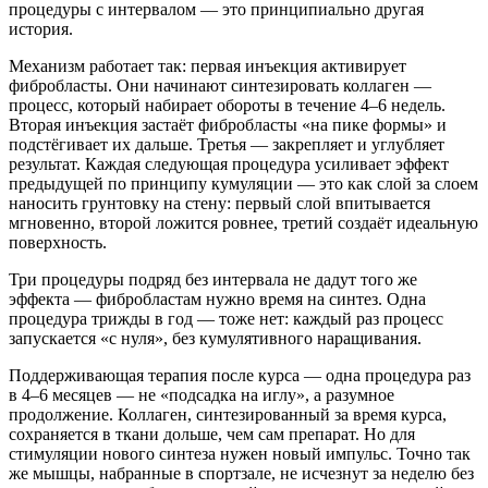
процедуры с интервалом — это принципиально другая
история.
Механизм работает так: первая инъекция активирует
фибробласты. Они начинают синтезировать коллаген —
процесс, который набирает обороты в течение 4–6 недель.
Вторая инъекция застаёт фибробласты «на пике формы» и
подстёгивает их дальше. Третья — закрепляет и углубляет
результат. Каждая следующая процедура усиливает эффект
предыдущей по принципу кумуляции — это как слой за слоем
наносить грунтовку на стену: первый слой впитывается
мгновенно, второй ложится ровнее, третий создаёт идеальную
поверхность.
Три процедуры подряд без интервала не дадут того же
эффекта — фибробластам нужно время на синтез. Одна
процедура трижды в год — тоже нет: каждый раз процесс
запускается «с нуля», без кумулятивного наращивания.
Поддерживающая терапия после курса — одна процедура раз
в 4–6 месяцев — не «подсадка на иглу», а разумное
продолжение. Коллаген, синтезированный за время курса,
сохраняется в ткани дольше, чем сам препарат. Но для
стимуляции нового синтеза нужен новый импульс. Точно так
же мышцы, набранные в спортзале, не исчезнут за неделю без