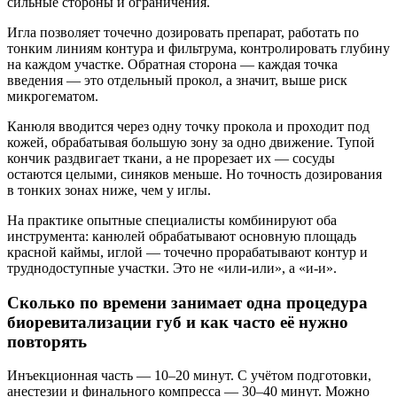
сильные стороны и ограничения.
Игла позволяет точечно дозировать препарат, работать по
тонким линиям контура и фильтрума, контролировать глубину
на каждом участке. Обратная сторона — каждая точка
введения — это отдельный прокол, а значит, выше риск
микрогематом.
Канюля вводится через одну точку прокола и проходит под
кожей, обрабатывая большую зону за одно движение. Тупой
кончик раздвигает ткани, а не прорезает их — сосуды
остаются целыми, синяков меньше. Но точность дозирования
в тонких зонах ниже, чем у иглы.
На практике опытные специалисты комбинируют оба
инструмента: канюлей обрабатывают основную площадь
красной каймы, иглой — точечно прорабатывают контур и
труднодоступные участки. Это не «или-или», а «и-и».
Сколько по времени занимает одна процедура
биоревитализации губ и как часто её нужно
повторять
Инъекционная часть — 10–20 минут. С учётом подготовки,
анестезии и финального компресса — 30–40 минут. Можно