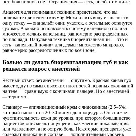
нет. Больничного нет. Ограничения — есть, но об этом ниже.
Аналогия для понимания техники: представьте, что вы
поливаете цветочную клумбу. Можно лить воду из шланга в
одну точку — она зальёт один участок, а остальные останутся
сухими. А можно использовать систему капельного полива —
множество мелких капельниц, равномерно распределённых
по площади. Папульная техника биоревитализации — это и
есть «капельный полив» для дермы: множество микродоз,
равномерно рассредоточенных по всей зоне.
Больно ли делать биоревитализацию губ и как
решается вопрос с анестезией
Честный ответ: без анестезии — ощутимо. Красная кайма губ
имеет одну из самых высоких плотностей нервных окончаний
на теле — сравнимую с кончиками пальцев. Но с анестезией
— терпимо.
Стандарт — аппликационный крем с лидокаином (2,5–5%),
который наносят на 20–30 минут до процедуры. Он снижает
чувствительность кожи до уровня, при котором большинство
пациенток описывают ощущения как «лёгкие покалывания»
или «давление», а не острую боль. Некоторые препараты уже
содержат лидокаин в составе — дополнительный уровень