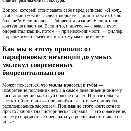
сияние, разглаженная текстура.
Вопрос, который стоит задать себе перед записью: «Я хочу,
чтобы мои губы выглядели здоровее — или чтобы их было
больше?» Если первое — биоревитализация. Если второе —
контурная пластика. Если и то, и другое — сначала курс
биоревитализации, потом — при необходимости — филлер.
Порядок имеет значение, и к этому мы ещё вернёмся.
Как мы к этому пришли: от
парафиновых инъекций до умных
молекул современных
биоревитализантов
Может показаться, что
уколы красоты в губы
—
изобретение последних лет. На самом деле инъекционному
восстановлению кожи губ больше ста лет. И значительная
часть этой истории — про ошибки, за которые пациентки
расплачивались здоровьем. Понимание этого контекста не
просто любопытная историческая справка — это объяснение,
почему современные препараты устроены именно так, а не
иначе.