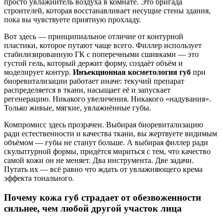
просто увлажнитель воздуха в комнате. Это бригада
строителей, которая восстанавливает несущие стены здания,
пока вы чувствуете приятную прохладу.
Вот здесь — принципиальное отличие от контурной
пластики, которое путают чаще всего. Филлер использует
стабилизированную ГК с поперечными сшивками — это
густой гель, который держит форму, создаёт объём и
моделирует контур.
Инъекционная косметология губ
при
биоревитализации работает иначе: текучий препарат
распределяется в ткани, насыщает её и запускает
регенерацию. Никакого увеличения. Никакого «надувания».
Только живые, мягкие, увлажнённые губы.
Компромисс здесь прозрачен. Выбирая биоревитализацию
ради естественности и качества ткани, вы жертвуете видимым
объёмом — губы не станут больше. А выбирая филлер ради
скульптурной формы, придётся мириться с тем, что качество
самой кожи он не меняет. Два инструмента. Две задачи.
Путать их — всё равно что ждать от увлажняющего крема
эффекта тонального.
Почему кожа губ страдает от обезвоженности
сильнее, чем любой другой участок лица