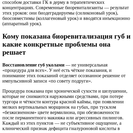
способом доставки ГК в дерму в терапевтических
концентрациях. Современные биоревитализанты — результат
этих уроков: они биодеградируемы (силиконовый урок),
биосовместимы (коллагеновый урок) и вводятся инъекционно
(аппаратный урок).
Кому показана биоревитализация губ и
какие конкретные проблемы она
решает
Восстановление губ уколами
— не универсальная
«процедура для всех». У неё есть чёткие показания, и
понимание этих показаний отделяет осознанное решение от
импульсивной записи «по совету подруги».
Процедура показана при хронической сухости и шелушении,
которые не снимаются наружными средствами, при потере
тургора и чёткости контура красной каймы, при появлении
мелких вертикальных морщинок на губах, при тусклом
«безжизненном» цвете вермилиона, при обезвоженности
после перманентного макияжа или агрессивных пилингов.
Каждый из этих пунктов — не субъективное ощущение, а
клинический признак дефицита гиалуроновой кислоты в