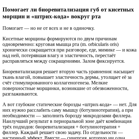
Помогает ли биоревитализация губ от кисетных
морщин и «штрих-кода» вокруг рта
Помогает — но не от всех и не в одиночку.
Кисетные морщины формируются по двум причинам
одновременно: круговая мышца рта (m. orbicularis oris)
хронически сокращается при разговоре, еде, мимике — и кожа
над ней, потерявшая влагу и эластичность, перестаёт
расправляться между сокращениями. Залом фиксируется.
Биоревитализация решает вторую часть уравнения: насыщает
ткань влагой, повышает эластичность дермы, утолщает её за
счёт стимулированного коллагеногенеза. Мелкие
поверхностные морщинки, возникшие от обезвоженности,
разглаживаются.
А вот глубокие статические борозды «штрих-кода» — нет. Для
них нужно расслабить саму мышцу (ботулинотерапия), а при
необходимости — заполнить борозду микродозами филлера.
Наилучший результат в периоральной зоне даёт комбинация
трёх подходов: биоревитализация + ботулинотерапия +
филлер. Каждый решает свою задачу. По отдельности —
частичный эффект. Вместе — синергия, которую ни одна