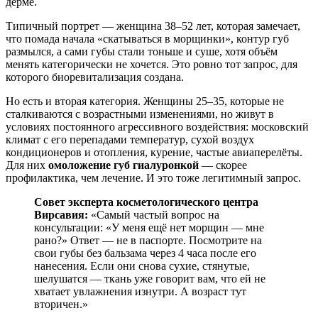
дерме.
Типичный портрет — женщина 38–52 лет, которая замечает,
что помада начала «скатываться в морщинки», контур губ
размылся, а сами губы стали тоньше и суше, хотя объём
менять категорически не хочется. Это ровно тот запрос, для
которого биоревитализация создана.
Но есть и вторая категория. Женщины 25–35, которые не
сталкиваются с возрастными изменениями, но живут в
условиях постоянного агрессивного воздействия: московский
климат с его перепадами температур, сухой воздух
кондиционеров и отопления, курение, частые авиаперелёты.
Для них
омоложение губ гиалуронкой
— скорее
профилактика, чем лечение. И это тоже легитимный запрос.
Совет эксперта косметологического центра
Вирсавия:
«Самый частый вопрос на
консультации: «У меня ещё нет морщин — мне
рано?» Ответ — не в паспорте. Посмотрите на
свои губы без бальзама через 4 часа после его
нанесения. Если они снова сухие, стянутые,
шелушатся — ткань уже говорит вам, что ей не
хватает увлажнения изнутри. А возраст тут
вторичен.»