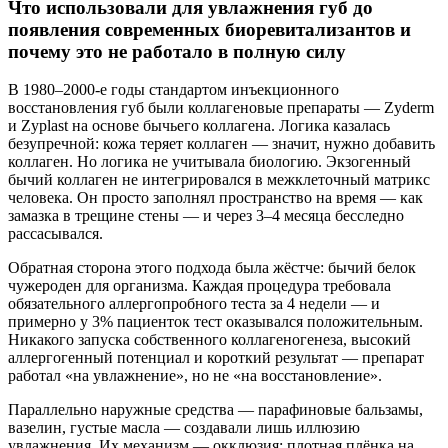
Что использовали для увлажнения губ до
появления современных биоревитализантов и
почему это не работало в полную силу
В 1980–2000-е годы стандартом инъекционного
восстановления губ были коллагеновые препараты — Zyderm
и Zyplast на основе бычьего коллагена. Логика казалась
безупречной: кожа теряет коллаген — значит, нужно добавить
коллаген. Но логика не учитывала биологию. Экзогенный
бычий коллаген не интегрировался в межклеточный матрикс
человека. Он просто заполнял пространство на время — как
замазка в трещине стены — и через 3–4 месяца бесследно
рассасывался.
Обратная сторона этого подхода была жёстче: бычий белок
чужероден для организма. Каждая процедура требовала
обязательного аллергопробного теста за 4 недели — и
примерно у 3% пациенток тест оказывался положительным.
Никакого запуска собственного коллагеногенеза, высокий
аллергогенный потенциал и короткий результат — препарат
работал «на увлажнение», но не «на восстановление».
Параллельно наружные средства — парафиновые бальзамы,
вазелин, густые масла — создавали лишь иллюзию
увлажнения. Их механизм — окклюзия: плотная плёнка на