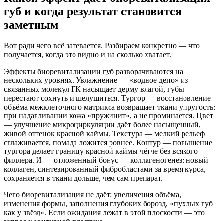
губ и когда результат становится
заметным
Вот ради чего всё затевается. Разбираем конкретно — что
получается, когда это видно и на сколько хватает.
Эффекты биоревитализации губ разворачиваются на
нескольких уровнях. Увлажнение — «водное депо» из
связанных молекул ГК насыщает дерму влагой, губы
перестают сохнуть и шелушиться. Тургор — восстановление
объёма межклеточного матрикса возвращает ткани упругость:
при надавливании кожа «пружинит», а не проминается. Цвет
— улучшение микроциркуляции даёт более насыщенный,
живой оттенок красной каймы. Текстура — мелкий рельеф
сглаживается, помада ложится ровнее. Контур — повышение
тургора делает границу красной каймы чётче без всякого
филлера. И — отложенный бонус — коллагеногенез: новый
коллаген, синтезированный фибробластами за время курса,
сохраняется в ткани дольше, чем сам препарат.
Чего биоревитализация не даёт: увеличения объёма,
изменения формы, заполнения глубоких борозд, «пухлых губ
как у звёзд». Если ожидания лежат в этой плоскости — это