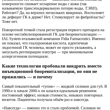
поверхности снижает испарение воды с кожи (так
называемую трансэпидермальную потерю воды, ТЭВП).
Работает? Да, на верхних нескольких микронах. Восполняет
ли дефицит ГК в дерме? Нет. Стимулирует ли фибробласты?
Тоже нет.
Поворотной точкой стала регистрация первого препарата на
основе нестабилизированной ГК для биоревитализации —
IAL System итальянской компании Fidia Farmaceutici. Именно
он показал, что гиалуроновая кислота, идентичная
эндогенной ГК человека, может не просто увлажнять, а
запускать регенерацию изнутри — при минимальном
аллергогенном потенциале.
Какие технологии пробовали внедрить вместо
инъекционной биоревитализации, но они не
прижились — и почему
Самый показательный «тупик» — жидкий силикон для губ. В
1990-е и начале 2000-х он казался идеальным решением:
постоянный эффект, низкая стоимость, никаких повторных
визитов. Пациентка получала объём раз и навсегда.
«Навсегда» — именно это и стало проблемой. Силикон не