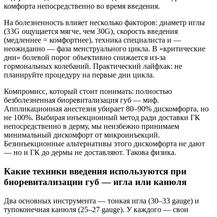
комфорта непосредственно во время введения.
На болезненность влияет несколько факторов: диаметр иглы
(33G ощущается мягче, чем 30G), скорость введения
(медленнее = комфортнее), техника специалиста и —
неожиданно — фаза менструального цикла. В «критические
дни» болевой порог объективно снижается из-за
гормональных колебаний. Практический лайфхак: не
планируйте процедуру на первые дни цикла.
Компромисс, который стоит понимать: полностью
безболезненная биоревитализация губ — миф.
Аппликационная анестезия убирает 80–90% дискомфорта, но
не 100%. Выбирая инъекционный метод ради доставки ГК
непосредственно в дерму, мы неизбежно принимаем
минимальный дискомфорт от микроинъекций.
Безинъекционные альтернативы этого дискомфорта не дают
— но и ГК до дермы не доставляют. Такова физика.
Какие техники введения используются при
биоревитализации губ — игла или канюля
Два основных инструмента — тонкая игла (30–33 gauge) и
тупоконечная канюля (25–27 gauge). У каждого — свои