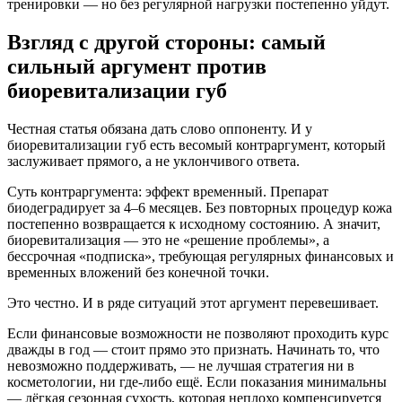
тренировки — но без регулярной нагрузки постепенно уйдут.
Взгляд с другой стороны: самый
сильный аргумент против
биоревитализации губ
Честная статья обязана дать слово оппоненту. И у
биоревитализации губ есть весомый контраргумент, который
заслуживает прямого, а не уклончивого ответа.
Суть контраргумента: эффект временный. Препарат
биодеградирует за 4–6 месяцев. Без повторных процедур кожа
постепенно возвращается к исходному состоянию. А значит,
биоревитализация — это не «решение проблемы», а
бессрочная «подписка», требующая регулярных финансовых и
временных вложений без конечной точки.
Это честно. И в ряде ситуаций этот аргумент перевешивает.
Если финансовые возможности не позволяют проходить курс
дважды в год — стоит прямо это признать. Начинать то, что
невозможно поддерживать, — не лучшая стратегия ни в
косметологии, ни где-либо ещё. Если показания минимальны
— лёгкая сезонная сухость, которая неплохо компенсируется