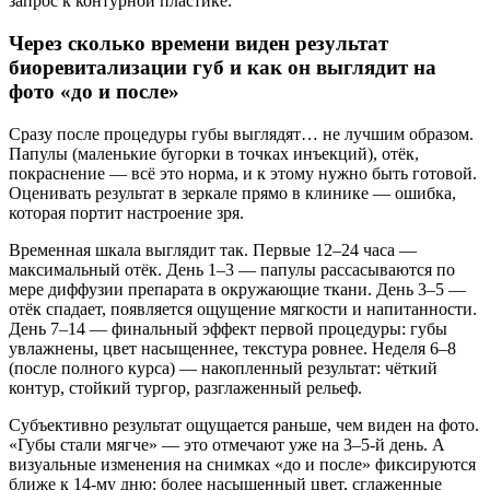
запрос к контурной пластике.
Через сколько времени виден результат
биоревитализации губ и как он выглядит на
фото «до и после»
Сразу после процедуры губы выглядят… не лучшим образом.
Папулы (маленькие бугорки в точках инъекций), отёк,
покраснение — всё это норма, и к этому нужно быть готовой.
Оценивать результат в зеркале прямо в клинике — ошибка,
которая портит настроение зря.
Временная шкала выглядит так. Первые 12–24 часа —
максимальный отёк. День 1–3 — папулы рассасываются по
мере диффузии препарата в окружающие ткани. День 3–5 —
отёк спадает, появляется ощущение мягкости и напитанности.
День 7–14 — финальный эффект первой процедуры: губы
увлажнены, цвет насыщеннее, текстура ровнее. Неделя 6–8
(после полного курса) — накопленный результат: чёткий
контур, стойкий тургор, разглаженный рельеф.
Субъективно результат ощущается раньше, чем виден на фото.
«Губы стали мягче» — это отмечают уже на 3–5-й день. А
визуальные изменения на снимках «до и после» фиксируются
ближе к 14-му дню: более насыщенный цвет, сглаженные