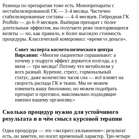
Разница по препаратам тоже есть. Монопрепараты с
нестабилизированной ГК — 3–4 месяца. Частично
стабилизированные составы — 4–6 месяцев. Гибридная ГК
Profhilo — до 6–9 месяцев. Выбирая препарат с более
длительным эффектом, вы получаете реже повторяющиеся
визиты — но, как правило, и более высокую стоимость
процедуры. Классический компромисс «время vs деньги».
Совет эксперта косметологического центра
Вирсавия:
«Многие пациентки спрашивают: а
почему у подруги эффект держится полгода, а у
меня — три месяца? Потому что метаболизм у
всех разный. Курение, стресс, гормональный
статус, даже количество часов сна — всё влияет на
скорость распада ГК в ткани. Мы не можем
изменить вашу биохимию, но можем подобрать
препарат и протокол, максимально подходящие
именно вашему организму.»
Сколько процедур нужно для устойчивого
результата и в чём смысл курсовой терапии
Одна процедура — это «экспресс-увлажнение»: результат
есть, он заметен, но носит временный характер. Три-четыре