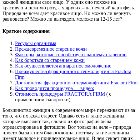
каждой женщины свое лицо. У одних оно похоже на
красивую и нежную розу, а у других – на печеный картофель.
Природа не всем дает красивое лицо. Но можно ли вернуть
равновесие? Можно ли выглядеть моложе на 12-15 лет?
Краткое содержание:
Ресурсы организма
Преждевременное старение кожи
Факторы, которые способствуют раннему старению
Как бороться со старением кожи
Как осуществляется аппаратное омоложение
Преимущества фракционного термолифтинга Fractora
Firm
Достоинства фракционного термолифтинга Fractora Firm
Как проводится процедура — видео:
Стоимость процедуры FRACTORA FIRM
( с
применением сыворотки):
Большинство женщин в современном мире переживают из-за
того, что их кожа стареет. Однако есть и такие женщины,
которые выглядят так, словно их фотография была
отредактирована в фотошопе. Вот только на деле – природа
просто была к ним благосклонна, поэтому такие женщины
имеют молодое и привлекательное лицо. В чем секрет таких