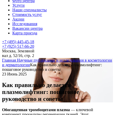
Фото центра
Услуги
Наши специалисты
Стоимость услуг
Акции
Исследования
Вакансии центра
Карта проезда
+7 (495) 445-45-18
+7 (925) 517-66-20
Москва, Земляной
вал д. 52/16, стр. 2
Главная
Научные публикации и исследования в косметологии
и дерматологии
Как правильно делается плазмолифтинг:
пошаговое руководство и советы
23 Июнь 2025
Как правильно делается
плазмолифтинг: пошаговое
руководство и советы
Обогащенная тромбоцитами плазма
— ключевой
компонент процедуры регенерации тканей. Этот