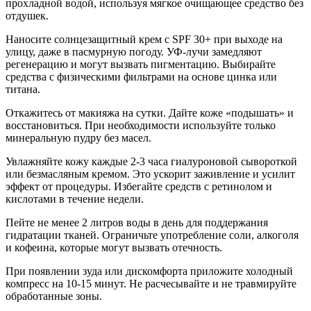
прохладной водой, используя мягкое очищающее средство без
отдушек.
Наносите солнцезащитный крем с SPF 30+ при выходе на
улицу, даже в пасмурную погоду. УФ-лучи замедляют
регенерацию и могут вызвать пигментацию. Выбирайте
средства с физическими фильтрами на основе цинка или
титана.
Откажитесь от макияжа на сутки. Дайте коже «подышать» и
восстановиться. При необходимости используйте только
минеральную пудру без масел.
Увлажняйте кожу каждые 2-3 часа гиалуроновой сывороткой
или безмасляным кремом. Это ускорит заживление и усилит
эффект от процедуры. Избегайте средств с ретинолом и
кислотами в течение недели.
Пейте не менее 2 литров воды в день для поддержания
гидратации тканей. Ограничьте употребление соли, алкоголя
и кофеина, которые могут вызвать отечность.
При появлении зуда или дискомфорта приложите холодный
компресс на 10-15 минут. Не расчесывайте и не травмируйте
обработанные зоны.