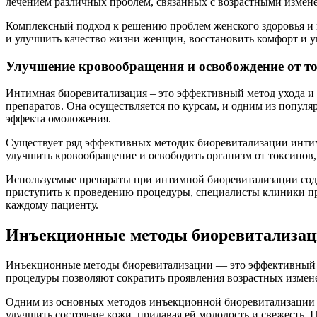
лечением различных проблем, связанных с возрастными измен
Комплексный подход к решению проблем женского здоровья и и
и улучшить качество жизни женщин, восстановить комфорт и у
Улучшение кровообращения и освобождение от т
Интимная биоревитализация – это эффективный метод ухода и
препаратов. Она осуществляется по курсам, и одним из попул
эффекта омоложения.
Существует ряд эффективных методик биоревитализации интим
улучшить кровообращение и освободить организм от токсинов
Используемые препараты при интимной биоревитализации содер
приступить к проведению процедуры, специалисты клиники пр
каждому пациенту.
Инъекционные методы биоревитализа
Инъекционные методы биоревитализации — это эффективный с
процедуры позволяют сократить проявления возрастных измен
Одним из основных методов инъекционной биоревитализации я
улучшить состояние кожи, придавая ей молодость и свежесть.