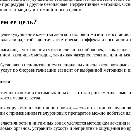
е процедуры и другие безопасные и эффективные методики. Ос
чность и защиту интимной зоны в целом.
ем ее цель?
елью улучшение качества женской половой жизни и восстановле
влагалища, чтобы достичь эстетического эффекта и восстановит
агалища, устранения сухости слизистых оболочек, а также для 
ием различных методик, таких как лазерное лечение или инъек
бусловлена использованием специальных препаратов, которые 
 услуг по биоревитализации зависит от выбранной методики и 
ости
астичности кожи в интимных зонах — это лазерные методы омол
ского вмешательства.
ения упругости и эластичности кожи, — это инъекции гиалурон
ии с применением гиалуроновых препаратов можно добиться дли
 эластичности в интимных зонах уделяется методикам лечения 
оловых органов, устранить сухость и неприятные ощущения во в