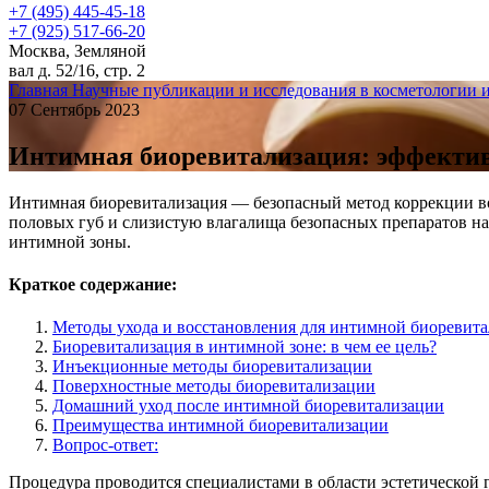
+7 (495) 445-45-18
+7 (925) 517-66-20
Москва, Земляной
вал д. 52/16, стр. 2
Главная
Научные публикации и исследования в косметологии 
07 Сентябрь 2023
Интимная биоревитализация: эффектив
Интимная биоревитализация — безопасный метод коррекции воз
половых губ и слизистую влагалища безопасных препаратов н
интимной зоны.
Краткое содержание:
Методы ухода и восстановления для интимной биоревит
Биоревитализация в интимной зоне: в чем ее цель?
Инъекционные методы биоревитализации
Поверхностные методы биоревитализации
Домашний уход после интимной биоревитализации
Преимущества интимной биоревитализации
Вопрос-ответ:
Процедура проводится специалистами в области эстетической 