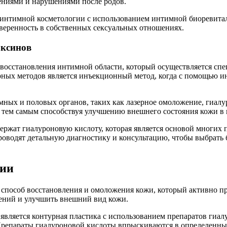
ениями и нарушениями после родов.
нтимной косметологии с использованием интимной биоревитализ
веренность в собственных сексуальных отношениях.
оксинов
 восстановления интимной области, который осуществляется сп
ярных методов является инъекционный метод, когда с помощью 
ных и половых органов, таких как лазерное омоложение, гиалу
, тем самым способствуя улучшению внешнего состояния кожи в
жат гиалуроновую кислоту, которая является основой многих п
оводят детальную диагностику и консультацию, чтобы выбрать 
ции
пособ восстановления и омоложения кожи, который активно пр
ений и улучшить внешний вид кожи.
вляется контурная пластика с использованием препаратов гиалу
 Препараты гиалуроновой кислоты впрыскиваются в определенные