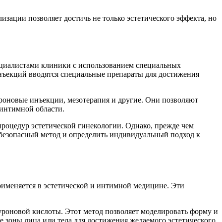
ации позволяет достичь не только эстетического эффекта, но
ециалистами клиники с использованием специальных
инъекций вводятся специальные препараты для достижения
роновые инъекции, мезотерапия и другие. Они позволяют
 интимной области.
роцедур эстетической гинекологии. Однако, прежде чем
безопасный метод и определить индивидуальный подход к
именяется в эстетической и интимной медицине. Эти
роновой кислоты. Этот метод позволяет моделировать форму и
 зоны лица или тела для достижения желаемого эстетического