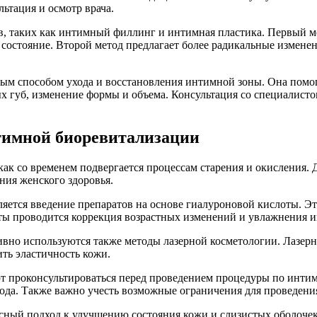
ьтация и осмотр врача.
в, таких как интимный филлинг и интимная пластика. Первый м
 состояние. Второй метод предлагает более радикальные измен
м способом ухода и восстановления интимной зоны. Она помога
ых губ, изменение формы и объема. Консультация со специалист
нтимной биоревитализации
 как со временем подвергается процессам старения и окисления.
ния женского здоровья.
яется введение препаратов на основе гиалуроновой кислоты. Э
ты проводится коррекция возрастных изменений и увлажнения 
вно используются также методы лазерной косметологии. Лазерн
ть эластичность кожи.
проконсультироваться перед проведением процедуры по интимн
ода. Также важно учесть возможные ограничения для проведения
ксный подход к улучшению состояния кожи и слизистых оболоче