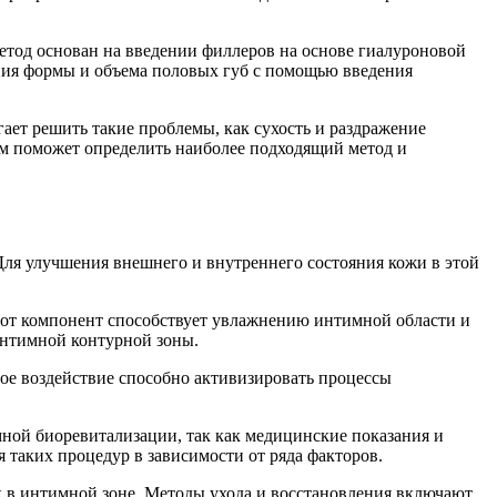
етод основан на введении филлеров на основе гиалуроновой
ения формы и объема половых губ с помощью введения
ет решить такие проблемы, как сухость и раздражение
ом поможет определить наиболее подходящий метод и
 Для улучшения внешнего и внутреннего состояния кожи в этой
тот компонент способствует увлажнению интимной области и
интимной контурной зоны.
ое воздействие способно активизировать процессы
ой биоревитализации, так как медицинские показания и
 таких процедур в зависимости от ряда факторов.
к в интимной зоне. Методы ухода и восстановления включают