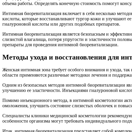
объема работы. Определять конечную стоимость помогут консул
Интимная биоревитализация включает в себя несколько методо
кислоты, которые восстанавливают тургор кожи и улучшают ее
гиалуроновой кислоты или других подобных препаратов.
Интимная биоревитализация является безопасным и эффективны
слизистой влагалища, потеря упругости и эластичности полов
препараты для проведения интимной биоревитализации.
Методы ухода и восстановления для и
Женская интимная зона требует особого внимания и ухода, так
области применяются различные методики лечения и поддержа
Одним из безопасных методов интимной биоревитализации явл
улучшению ее эластичности. Инъекциями гиалуроновой кисло
Помимо инъекционного метода, в интимной косметологии акти
омоложения, улучшить состояние слизистых оболочек и повыси
Специалисты клиники медицинской косметологии рекомендуют 
особенности организма могут требовать индивидуального подх
Итак, интимная биоревитализация представляет собой компле