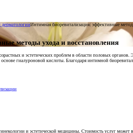
и дерматологии
Интимная биоревитализация: эффективные метод
ные методы ухода и восстановления
растных и эстетических проблем в области половых органов. Э
а основе гиалуроновой кислоты. Благодаря интимной биоревита
ализации
гинекологии и эстетической медицины. Стоимость услуг может 