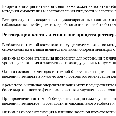
Биоревитализация интимной зоны также может включать в себ
методики омоложения и восстановления упругости и эластично
Все процедуры проводятся в специализированных клиниках и
соблюдают все необходимые меры безопасности, чтобы обеспеч
Регенерация клеток и ускорение процесса регене
В области интимной косметологии существует множество мето
омоложения влагалища является интимная биоревитализация с
Интимная биоревитализация проводится для коррекции различны
уровень увлажнения и эластичности кожи, улучшить тонус мышц
Один из основных методов интимной биоревитализации — инъ
введения препарата в нужную зону проводится регенерация кле
Кроме того, интимная биоревитализация может осуществлятьс
более выраженного эффекта омоложения и улучшения состоян
При проведении интимной биоревитализации важно учитывать
введения препаратов, чтобы достичь максимального эффекта и
Интимная биоревитализация в клинике лазерной косметологии