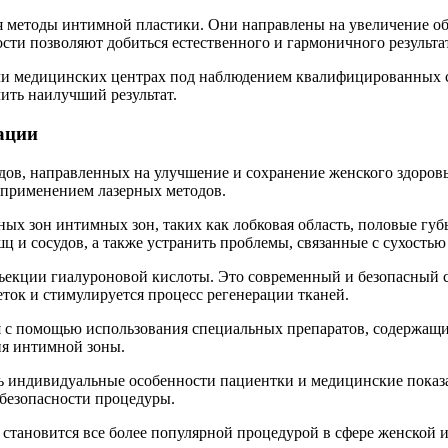
я методы интимной пластики. Они направлены на увеличение о
сти позволяют добиться естественного и гармоничного результа
ли медицинских центрах под наблюдением квалифицированных с
ить наилучший результат.
рации
дов, направленных на улучшение и сохранение женского здоров
 применением лазерных методов.
х зон интимных зон, таких как лобковая область, половые губы
 и сосудов, а также устранить проблемы, связанные с сухостью
екции гиалуроновой кислоты. Это современный и безопасный с
ток и стимулируется процесс регенерации тканей.
я с помощью использования специальных препаратов, содержащи
ия интимной зоны.
 индивидуальные особенности пациентки и медицинские показа
 безопасности процедуры.
 становится все более популярной процедурой в сфере женской 