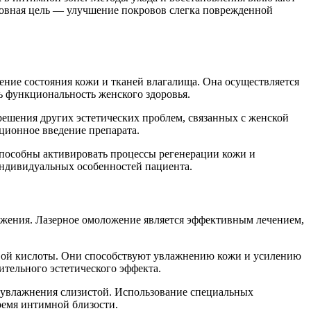
новная цель — улучшение покровов слегка поврежденной
ние состояния кожи и тканей влагалища. Она осуществляется
ь функциональность женского здоровья.
решения других эстетических проблем, связанных с женской
ционное введение препарата.
способны активировать процессы регенерации кожи и
индивидуальных особенностей пациента.
ожения. Лазерное омоложение является эффективным лечением,
овой кислоты. Они способствуют увлажнению кожи и усилению
тельного эстетического эффекта.
и увлажнения слизистой. Использование специальных
ремя интимной близости.