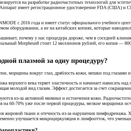
изируется на разработке радиочастотных технологий для эстети
. Аппарат имеет регистрационное удостоверение FDA (США) и CE
NMODE с 2016 года и имеет статус официального учебного центра
мом оборудовании, а не на китайских копиях, которые наводни
рашивает, почему у нас процедура дороже, чем в соседней клини
альный Morpheus8 стоит 12 миллионов рублей, его копия — 800 
дной плазмой за одну процедуру?
ени, морщины вокруг глаз, дряблость кожи, мешки под глазами и
ожа верхнего века теряет эластичность и начинает нависать над
ращая молодой вид глазам. Эффект достигается за счет сокращен
уются из-за активной мимики и истончения кожи. Радиочастотно
 на 60-70% уже после первой процедуры, мелкие морщинки исч
 жировой ткани и отечность из-за нарушения лимфодренажа. Хо
менно улучшается микроциркуляция и лимфоотток, что уменьша
ефаропластики?