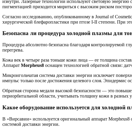
изнутри. Лазерные технологии используют световую энергию о
пигментацией приходится мириться с высоким риском постпро
Согласно исследованию, опубликованному в Journal of Cosmeti
хирургической блефаропластики при птозе I-II степени. При э
Безопасна ли процедура холодной плазмы для то
Процедура абсолютно безопасна благодаря контролируемой гл
перегрева.
Кожа век в четыре раза тоньше кожи лица — ее толщина состав
Аппарат
Morpheus8
оснащен технологией обратной связи: дат
Микроигольчатая система доставки энергии исключает поверх
импульс только после достижения целевого слоя. Эпидермис ос
Обратная сторона медали высокой безопасности — это повышен
периорбитальной области, учитывать толщину кожи в разных у
Какое оборудование используется для холодной п
В «Вирсавии» используется оригинальный аппарат Morpheus8 
системой доставки энергии.