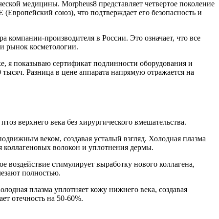
ческой медицины. Morpheus8 представляет четвертое поколение
 (Европейский союз), что подтверждает его безопасность и
 компании-производителя в России. Это означает, что все
ли рынок косметологии.
ке, я показываю сертификат подлинности оборудования и
тысяч. Разница в цене аппарата напрямую отражается на
 птоз верхнего века без хирургического вмешательства.
 подвижным веком, создавая усталый взгляд. Холодная плазма
ия коллагеновых волокон и уплотнения дермы.
е воздействие стимулирует выработку нового коллагена,
езают полностью.
лодная плазма уплотняет кожу нижнего века, создавая
ет отечность на 50-60%.