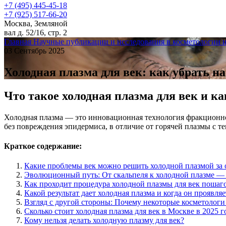
+7 (495) 445-45-18
+7 (925) 517-66-20
Москва, Земляной
вал д. 52/16, стр. 2
Главная
Научные публикации и исследования в косметологии 
03 Сентябрь 2025
Холодная плазма для век: как убрать на
Что такое холодная плазма для век и ка
Холодная плазма — это инновационная технология фракционног
без повреждения эпидермиса, в отличие от горячей плазмы с т
Краткое содержание:
Какие проблемы век можно решить холодной плазмой за 
Эволюционный путь: От скальпеля к холодной плазме — к
Как проходит процедура холодной плазмы для век пошаг
Какой результат дает холодная плазма и когда он проявляе
Взгляд с другой стороны: Почему некоторые косметолог
Сколько стоит холодная плазма для век в Москве в 2025 г
Кому нельзя делать холодную плазму для век?