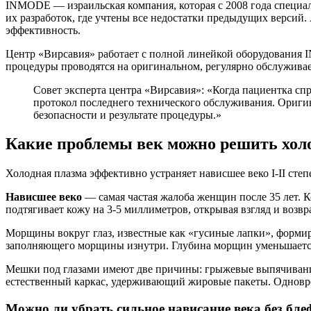
INMODE — израильская компания, которая с 2008 года специал
их разработок, где учтены все недостатки предыдущих версий
эффективность.
Центр «Вирсавия» работает с полной линейкой оборудования I
процедуры проводятся на оригинальном, регулярно обслуживае
Совет эксперта центра «Вирсавия»: «Когда пациентка сп
протокол последнего технического обслуживания. Оригин
безопасности и результате процедуры.»
Какие проблемы век можно решить холо
Холодная плазма эффективно устраняет нависшее веко I-II степ
Нависшее веко
— самая частая жалоба женщин после 35 лет. К
подтягивает кожу на 3-5 миллиметров, открывая взгляд и возв
Морщины вокруг глаз, известные как «гусиные лапки», формир
заполняющего морщины изнутри. Глубина морщин уменьшается
Мешки под глазами имеют две причины: грыжевые выпячивания
естественный каркас, удерживающий жировые пакеты. Одновре
Можно ли убрать сильное нависание века без бл