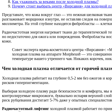
Как ухаживать за веками после холодной плазмы?
Почему стоит выбрать центр «Вирсавия» для холодной п
Представьте, что кожа вокруг глаз — это нежная шелковая ткань
разглаживает морщинки изнутри, не оставляя следов на повер
миллиметра. На этой глубине находятся фибробласты — клетки,
Радиочастотная энергия нагревает ткани до терапевтической т
но недостаточно для ожога или повреждения. Фибробласты во
кожи.
Совет эксперта врача-косметолога центра «Вирсавия»: «
холодная плазма на аппарате Morpheus8 — это совершенно
температуре вашего утреннего чая. Никаких корочек, ни
Чем холодная плазма отличается от горячей плаз
Холодная плазма работает на глубине 0,5-2 мм без ожогов и ко
риском гиперпигментации.
Выбирая холодную плазму ради безопасности и комфорта, мы не
контролируемые микроожоги, буквально испаряя верхний слой э
риск рубцевания достигает 5-7% даже у опытных специалистов
Радиочастотный лифтинг
холодной плазмой работает по прин