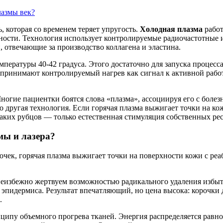
лазмы век?
, которая со временем теряет упругость.
Холодная плазма
работ
хности. Технология использует контролируемые радиочастотные 
 отвечающие за производство коллагена и эластина.
емпературы 40-42 градуса. Этого достаточно для запуска процес
спринимают контролируемый нагрев как сигнал к активной рабо
Многие пациентки боятся слова «плазма», ассоциируя его с боле
 другая технология. Если горячая плазма выжигает точки на кож
каких рубцов — только естественная стимуляция собственных ре
мы и лазера?
рочек, горячая плазма выжигает точки на поверхности кожи с реаб
избежно жертвуем возможностью радикального удаления избытков
пидермиса. Результат впечатляющий, но цена высока: корочки д
.
ципу объемного прогрева тканей. Энергия распределяется равно