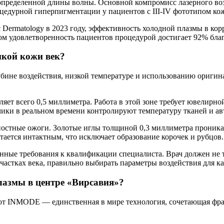
пределенной длины волны. Основной компромисс лазерного возд
цедурной гиперпигментации у пациентов с III-IV фототипом ко
c Dermatology в 2023 году, эффективность холодной плазмы в ко
том удовлетворенность пациентов процедурой достигает 92% бла
нкой кожи век?
убине воздействия, низкой температуре и использованию ориги
ляет всего 0,5 миллиметра. Работа в этой зоне требует ювелирн
чики в реальном времени контролируют температуру тканей и а
ностные ожоги. Золотые иглы толщиной 0,3 миллиметра проник
тается интактным, что исключает образование корочек и рубцов.
ные требования к квалификации специалиста. Врач должен не т
частках века, правильно выбирать параметры воздействия для к
лазмы в центре «Вирсавия»?
от INMODE — единственная в мире технология, сочетающая фра