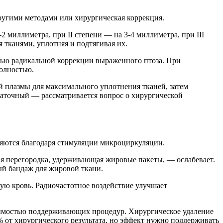
другими методами или хирургическая коррекция.
-2 миллиметра, при II степени — на 3-4 миллиметра, при III
 тканями, уплотняя и подтягивая их.
тью радикальной коррекции выраженного птоза. При
олностью.
 плазмы для максимального уплотнения тканей, затем
статочный — рассматривается вопрос о хирургической
ляются благодаря стимуляции микроциркуляции.
ая перегородка, удерживающая жировые пакеты, — ослабевает.
ый бандаж для жировой ткани.
ую кровь. Радиочастотное воздействие улучшает
одимостью поддерживающих процедур. Хирургическое удаление
% от хирургического результата, но эффект нужно поддерживать