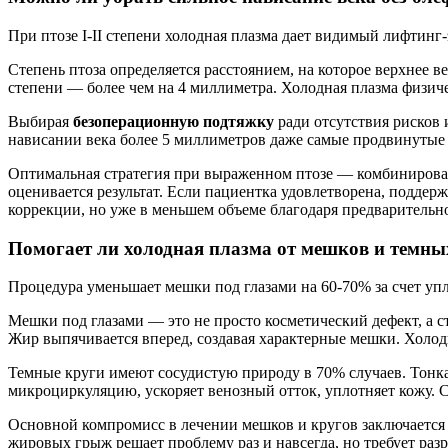
При птозе I-II степени холодная плазма дает видимый лифтинг
Степень птоза определяется расстоянием, на которое верхнее ве
степени — более чем на 4 миллиметра. Холодная плазма физиче
Выбирая
безоперационную подтяжку
ради отсутствия рисков
нависании века более 5 миллиметров даже самые продвинутые
Оптимальная стратегия при выраженном птозе — комбинированн
оценивается результат. Если пациентка удовлетворена, поддер
коррекции, но уже в меньшем объеме благодаря предварительн
Помогает ли холодная плазма от мешков и темны
Процедура уменьшает мешки под глазами на 60-70% за счет у
Мешки под глазами — это не просто косметический дефект, а 
Жир выпячивается вперед, создавая характерные мешки. Холодн
Темные круги имеют сосудистую природу в 70% случаев. Тонка
микроциркуляцию, ускоряет венозный отток, уплотняет кожу. 
Основной компромисс в лечении мешков и кругов заключается
жировых грыж решает проблему раз и навсегда, но требует раз