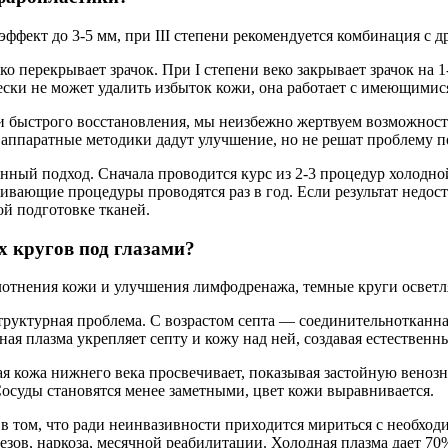
-эффект до 3-5 мм, при III степени рекомендуется комбинация с 
ко перекрывает зрачок. При I степени веко закрывает зрачок на 1
ски не может удалить избыток кожи, она работает с имеющимися
 и быстрого восстановления, мы неизбежно жертвуем возможнос
 аппаратные методики дадут улучшение, но не решат проблему п
ый подход. Сначала проводится курс из 2-3 процедур холодной
живающие процедуры проводятся раз в год. Если результат недо
ой подготовке тканей.
х кругов под глазами?
плотнения кожи и улучшения лимфодренажа, темные круги освет
структурная проблема. С возрастом септа — соединительнотканн
ая плазма укрепляет септу и кожу над ней, создавая естественн
я кожа нижнего века просвечивает, показывая застойную венозн
Сосуды становятся менее заметными, цвет кожи выравнивается.
 в том, что ради неинвазивности приходится мириться с необх
резов, наркоза, месячной реабилитации. Холодная плазма дает 70