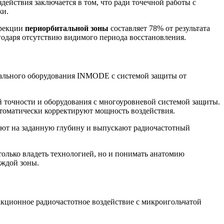
ействия заключается в том, что ради точечной работы с
жи.
ррекции
периорбитальной зоны
составляет 78% от результата
годаря отсутствию видимого периода восстановления.
нального оборудования INMODE с системой защиты от
ой точности и оборудования с многоуровневой системой защиты.
втоматически корректируют мощность воздействия.
ают на заданную глубину и выпускают радиочастотный
олько владеть технологией, но и понимать анатомию
аждой зоны.
кционное радиочастотное воздействие с микроигольчатой