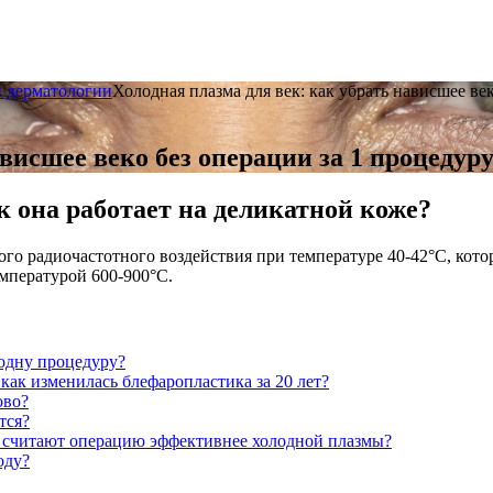
и дерматологии
Холодная плазма для век: как убрать нависшее век
висшее веко без операции за 1 процедуру 
к она работает на деликатной коже?
о радиочастотного воздействия при температуре 40-42°С, котор
емпературой 600-900°С.
одну процедуру?
ак изменилась блефаропластика за 20 лет?
ово?
тся?
и считают операцию эффективнее холодной плазмы?
оду?