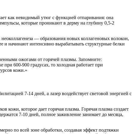
ает как невидимый утюг с функцией отпаривания: она
импульсы, которые проникают в дерму на глубину 0,5-2
са неоколлагенеза — образования новых коллагеновых волокон,
те и начинают интенсивно вырабатывать структурные белки
зненными ожогами от горячей плазмы. Запомните:
е при 600-900 градусах, то холодная работает при
сурсов кожи.»
илитацией 7-14 дней, а лазер воздействует световой энергией с
 кожи, которое дает горячая плазма. Горячая плазма создает
ержатся 7-10 дней, полное заживление занимает до месяца,
мерно по всей зоне обработки, создавая эффект подтяжки