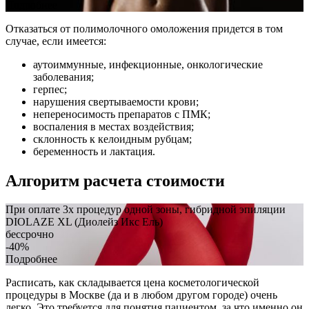
Подробнее
Отказаться от полимолочного омоложения придется в том
случае, если имеется:
аутоиммунные, инфекционные, онкологические
заболевания;
герпес;
нарушения свертываемости крови;
непереносимость препаратов с ПМК;
воспаления в местах воздействия;
склонность к келоидным рубцам;
беременность и лактация.
Алгоритм расчета стоимости
При оплате 3х процедур одной зоны, гибридной эпиляции
DIOLAZE XL (Диолейз Икс Ель)
бессрочно
-40%
Подробнее
Расписать, как складывается цена косметологической
процедуры в Москве (да и в любом другом городе) очень
легко. Это требуется для понятия пациентом, за что именно он