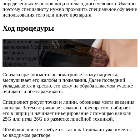
определенных участков лица и тела одного человека. Именно
поэтому специалисту нужно проходить специальное обучение
использования того или иного препарата.
Ход процедуры
Фракционное радиочастотное
омоложение Morpheus 8 (Морфеус8)
бессрочно
-50%
на вторую зону
Подробнее
Сначала врач-косметолог осматривает кожу пациента,
выслушивает его жалобы и пожелания. Далее последний
укладывается в кресло, его кожу на обрабатываемом участке
очищают и обеззараживают.
Специалист рисует точки и линии, обозначая места введения
филлера. Затем встряхивает флакон с препаратом, набирает
его в шприц и начинает инъецирование с помощью канюли
25G или иглы 26G по разметке линейной техникой.
Обезболивание не требуется, так как Лидокаин уже имеется
во вводимом растворе.