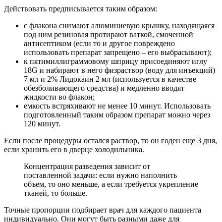
Действовать предписывается таким образом:
с флакона снимают алюминиевую крышку, находящаяся
под ним резиновая протирают ваткой, смоченной
антисептиком (если то и другое повреждено
использовать препарат запрещено – его выбрасывают);
к пятимиллиграммовому шприцу присоединяют иглу
18G и набирают в него физраствор (воду для инъекций)
7 мл и 2% Лидокаин 2 мл (используется в качестве
обезболивающего средства) и медленно вводят
жидкости во флакон;
емкость встряхивают не менее 10 минут. Использовать
подготовленный таким образом препарат можно через
120 минут.
Если после процедуры остался раствор, то он годен еще 3 дня,
если хранить его в дверце холодильника.
Концентрация разведения зависит от
поставленной задачи: если нужно наполнить
объем, то оно меньше, а если требуется укрепление
тканей, то больше.
Точные пропорции подбирает врач для каждого пациента
индивидуально. Они могут быть разными даже для