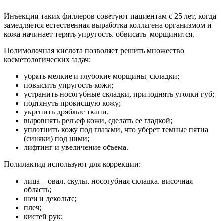
Инъекции таких филлеров советуют пациентам с 25 лет, когда
замедляется естественная выработка коллагена организмом и
кожа начинает терять упругость, обвисать, морщинится.
Полимолочная кислота позволяет решить множество
косметологических задач:
убрать мелкие и глубокие морщины, складки;
повысить упругость кожи;
устранить носогубные складки, приподнять уголки губ;
подтянуть провисшую кожу;
укрепить дряблые ткани;
выровнять рельеф кожи, сделать ее гладкой;
уплотнить кожу под глазами, что уберет темные пятна
(синяки) под ними;
лифтинг и увеличение объема.
Полилактид используют для коррекции:
лица – овал, скулы, носогубная складка, височная
область;
шеи и декольте;
плеч;
кистей рук;