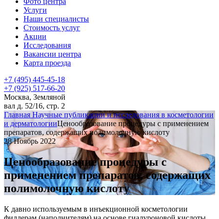
Фото центра
Услуги
Наши специалисты
Стоимость услуг
Акции
Исследования
Вакансии центра
Карта проезда
+7 (495) 445-45-18
+7 (925) 517-66-20
Москва, Земляной
вал д. 52/16, стр. 2
Главная
Научные публикации и исследования в косметологии
и дерматологии
Ценообразование процедуры с применением
препаратов, содержащих полимолочную кислоту
28 Ноябрь 2022
Ценообразование процедуры с
применением препаратов, содержащих
полимолочную кислоту
К давно используемым в инъекционной косметологии
филлерам (наполнителям) на основе гиалуроновой кислоты