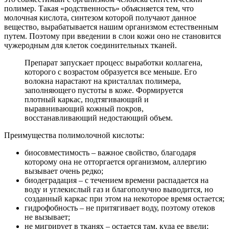
полимер. Такая «родственность» объясняется тем, что
молочная кислота, синтезом которой получают данное
вещество, вырабатывается нашим организмом естественным
путем. Поэтому при введении в слои кожи оно не становится
чужеродным для клеток соединительных тканей.
Препарат запускает процесс выработки коллагена,
которого с возрастом образуется все меньше. Его
волокна нарастают на кристаллах полимера,
заполняющего пустоты в коже. Формируется
плотный каркас, подтягивающий и
выравнивающий кожный покров,
восстанавливающий недостающий объем.
Преимущества полимолочной кислоты:
биосовместимость – важное свойство, благодаря
которому она не отторгается организмом, аллергию
вызывает очень редко;
биодеградация – с течением времени распадается на
воду и углекислый газ и благополучно выводится, но
созданный каркас при этом на некоторое время остается;
гидрофобность – не притягивает воду, поэтому отеков
не вызывает;
не мигрирует в тканях – остается там, куда ее ввели;