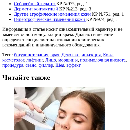
Себорейный кератоз
КР №975, ред. 1
Дерматит контактный
КР №213, ред. 3
Другие атрофические изменения кожи
КР №751, ред. 1
Гипертрофические изменения кожи
КР №974, ред. 1
Информация в статье носит ознакомительный характер и не
заменяет очной консультации врача. Диагноз и лечение
определяет специалист на основании клинических
рекомендаций и индивидуального обследования.
Теги:
ботулинотерапия
,
врач
,
Декольте
,
инъекция
,
Кожа
,
косметолог
,
лифтинг
,
Лицо
,
морщины
,
полимолочная кислота
,
процедура
,
сеанс
,
филлер
,
Шея
,
эффект
Читайте также