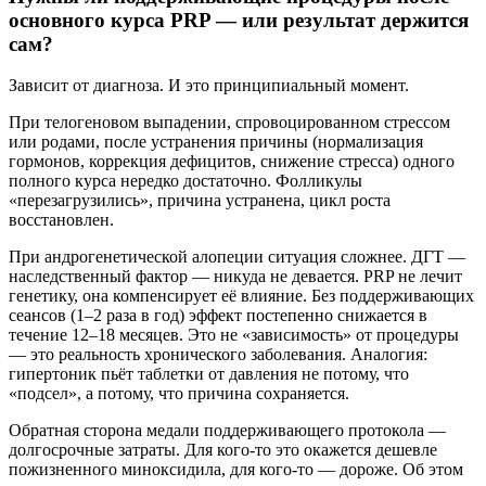
основного курса PRP — или результат держится
сам?
Зависит от диагноза. И это принципиальный момент.
При телогеновом выпадении, спровоцированном стрессом
или родами, после устранения причины (нормализация
гормонов, коррекция дефицитов, снижение стресса) одного
полного курса нередко достаточно. Фолликулы
«перезагрузились», причина устранена, цикл роста
восстановлен.
При андрогенетической алопеции ситуация сложнее. ДГТ —
наследственный фактор — никуда не девается. PRP не лечит
генетику, она компенсирует её влияние. Без поддерживающих
сеансов (1–2 раза в год) эффект постепенно снижается в
течение 12–18 месяцев. Это не «зависимость» от процедуры
— это реальность хронического заболевания. Аналогия:
гипертоник пьёт таблетки от давления не потому, что
«подсел», а потому, что причина сохраняется.
Обратная сторона медали поддерживающего протокола —
долгосрочные затраты. Для кого-то это окажется дешевле
пожизненного миноксидила, для кого-то — дороже. Об этом