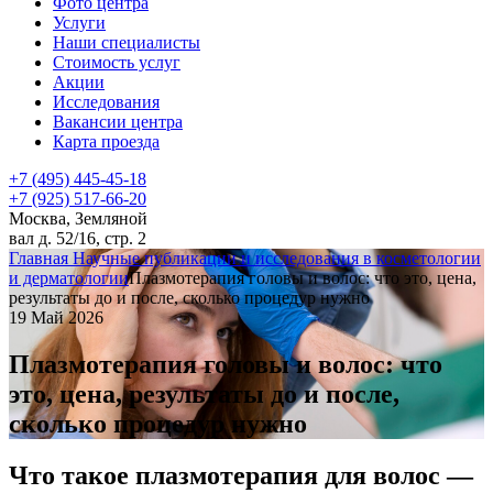
Фото центра
Услуги
Наши специалисты
Стоимость услуг
Акции
Исследования
Вакансии центра
Карта проезда
+7 (495) 445-45-18
+7 (925) 517-66-20
Москва, Земляной
вал д. 52/16, стр. 2
Главная
Научные публикации и исследования в косметологии
и дерматологии
Плазмотерапия головы и волос: что это, цена,
результаты до и после, сколько процедур нужно
19 Май 2026
Плазмотерапия головы и волос: что
это, цена, результаты до и после,
сколько процедур нужно
Что такое плазмотерапия для волос —