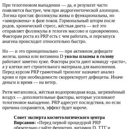
При телогеновом выпадении — да, и результат часто
появляется быстрее, чем при андрогенетической алопеции.
Логика простая: фолликулы живы и функциональны, но
«заморожены» в фазе покоя. Гормональный шторм после
родов, хронический стресс, жёсткая диета — всё это
отправляет фолликулы в телоген массово и одновременно.
Факторам роста из PRP есть с чем работать, и перезапуск
анагена происходит относительно быстро.
Но — и это принципиально — при активном дефиците
железа, цинка или витамина D
уколы плазмы в голову
работают заметно хуже. Факторы роста дают команду «расти»,
а у клетки нет строительного материала для выполнения.
Перед курсом PRP грамотный трихолог назначит анализ
крови и при необходимости скорректирует дефициты. Иначе
деньги и время — на ветер.
Ритм мегаполиса, жёсткая водопроводная вода, загрязнённый
воздух — дополнительные факторы, которые усиливают
телогеновое выпадение. PRP адресует последствия, но если
причина сохраняется, эффект будет короче.
Совет эксперта косметологического центра
Вирсавия:
«Перед первой процедурой PRP
обязательно сдайте ферритин, витамин D, ТТГ и