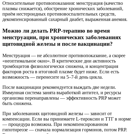
Относительные противопоказания: менструация (качество
плазмы снижается), обострение хронических заболеваний,
приём нестероидных противовоспалительных средств,
декомпенсированный сахарный диабет, выраженная анемия.
Можно ли делать PRP-терапию во время
менструации, при хронических заболеваниях
щитовидной железы и после вакцинации?
Менструация — не абсолютное противопоказание, а скорее
«неоптимальное окно». В критические дни активность
тромбоцитов физиологически снижена, и концентрация
факторов роста в итоговой плазме будет ниже. Если есть
возможность — перенесите на 5–7-й день цикла.
После вакцинации рекомендуется выждать две недели.
Иммунная система занята выработкой антител, и ресурсы
организма перенаправлены — эффективность PRP может
быть снижена.
При заболеваниях щитовидной железы — зависит от
компенсации. Если вы принимаете L-тироксин и ТТГ в норме
— процедура возможна. При некомпенсированном
гипотиреозе — сначала нормализация гормонов, потом PRP.