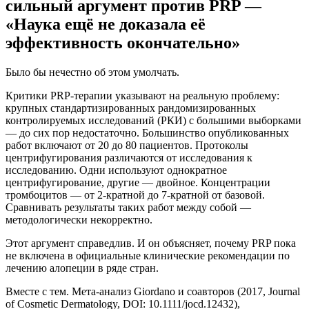
сильный аргумент против PRP —
«Наука ещё не доказала её
эффективность окончательно»
Было бы нечестно об этом умолчать.
Критики PRP-терапии указывают на реальную проблему:
крупных стандартизированных рандомизированных
контролируемых исследований (РКИ) с большими выборками
— до сих пор недостаточно. Большинство опубликованных
работ включают от 20 до 80 пациентов. Протоколы
центрифугирования различаются от исследования к
исследованию. Одни используют однократное
центрифугирование, другие — двойное. Концентрации
тромбоцитов — от 2-кратной до 7-кратной от базовой.
Сравнивать результаты таких работ между собой —
методологически некорректно.
Этот аргумент справедлив. И он объясняет, почему PRP пока
не включена в официальные клинические рекомендации по
лечению алопеции в ряде стран.
Вместе с тем. Мета-анализ Giordano и соавторов (2017, Journal
of Cosmetic Dermatology, DOI: 10.1111/jocd.12432),