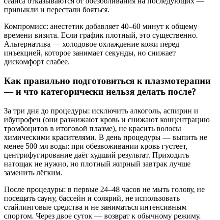
сеанса отказываются от обезболивания на последующих —
привыкли и перестали бояться.
Компромисс: анестетик добавляет 40–60 минут к общему
времени визита. Если график плотный, это существенно.
Альтернатива — холодовое охлаждение кожи перед
инъекцией, которое занимает секунды, но снижает
дискомфорт слабее.
Как правильно подготовиться к плазмотерапии
— и что категорически нельзя делать после?
За три дня до процедуры: исключить алкоголь, аспирин и
ибупрофен (они разжижают кровь и снижают концентрацию
тромбоцитов в итоговой плазме), не красить волосы
химическими красителями. В день процедуры — выпить не
менее 500 мл воды: при обезвоживании кровь густеет,
центрифугирование даёт худший результат. Приходить
натощак не нужно, но плотный жирный завтрак лучше
заменить лёгким.
После процедуры: в первые 24–48 часов не мыть голову, не
посещать сауну, бассейн и солярий, не использовать
стайлинговые средства и не заниматься интенсивным
спортом. Через двое суток — возврат к обычному режиму.