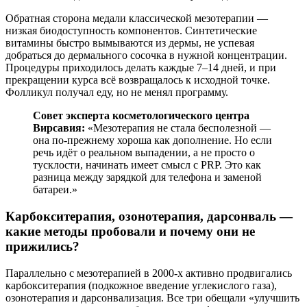
Обратная сторона медали классической мезотерапии —
низкая биодоступность компонентов. Синтетические
витамины быстро вымываются из дермы, не успевая
добраться до дермального сосочка в нужной концентрации.
Процедуры приходилось делать каждые 7–14 дней, и при
прекращении курса всё возвращалось к исходной точке.
Фолликул получал еду, но не менял программу.
Совет эксперта косметологического центра
Вирсавия:
«Мезотерапия не стала бесполезной —
она по-прежнему хороша как дополнение. Но если
речь идёт о реальном выпадении, а не просто о
тусклости, начинать имеет смысл с PRP. Это как
разница между зарядкой для телефона и заменой
батареи.»
Карбокситерапия, озонотерапия, дарсонваль —
какие методы пробовали и почему они не
прижились?
Параллельно с мезотерапией в 2000-х активно продвигались
карбокситерапия (подкожное введение углекислого газа),
озонотерапия и дарсонвализация. Все три обещали «улучшить