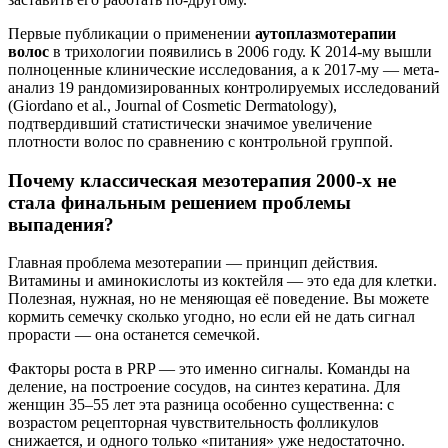
Первые публикации о применении
аутоплазмотерапии
волос
в трихологии появились в 2006 году. К 2014-му вышли
полноценные клинические исследования, а к 2017-му — мета-
анализ 19 рандомизированных контролируемых исследований
(Giordano et al., Journal of Cosmetic Dermatology),
подтвердивший статистически значимое увеличение
плотности волос по сравнению с контрольной группой.
Почему классическая мезотерапия 2000-х не
стала финальным решением проблемы
выпадения?
Главная проблема мезотерапии — принцип действия.
Витамины и аминокислоты из коктейля — это еда для клетки.
Полезная, нужная, но не меняющая её поведение. Вы можете
кормить семечку сколько угодно, но если ей не дать сигнал
прорасти — она останется семечкой.
Факторы роста в PRP — это именно сигналы. Команды на
деление, на построение сосудов, на синтез кератина. Для
женщин 35–55 лет эта разница особенно существенна: с
возрастом рецепторная чувствительность фолликулов
снижается, и одного только «питания» уже недостаточно.