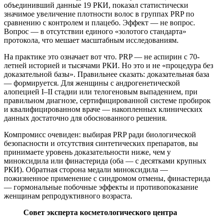
объединивший данные 19 РКИ, показал статистически
значимое увеличение плотности волос в группах PRP по
сравнению с контролем и плацебо. Эффект — не вопрос.
Вопрос — в отсутствии единого «золотого стандарта»
протокола, что мешает масштабным исследованиям.
На практике это означает вот что. PRP — не аспирин с 70-
летней историей и тысячами РКИ. Но это и не «процедура без
доказательной базы». Правильнее сказать: доказательная база
— формируется. Для женщины с андрогенетической
алопецией I–II стадии или телогеновым выпадением, при
правильном диагнозе, сертифицированной системе пробирок
и квалифицированном враче — накопленных клинических
данных достаточно для обоснованного решения.
Компромисс очевиден: выбирая PRP ради биологической
безопасности и отсутствия синтетических препаратов, вы
принимаете уровень доказательности ниже, чем у
миноксидила или финастерида (оба — с десятками крупных
РКИ). Обратная сторона медали миноксидила —
пожизненное применение с синдромом отмены, финастерида
— гормональные побочные эффекты и противопоказание
женщинам репродуктивного возраста.
Совет эксперта косметологического центра