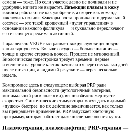
семена — тоже. Но если участок давно не поливали и не
удобряли, ничего не вырастет.
Инъекции плазмы в кожу
головы
работают не как удобрение, а скорее как команда
«включить полив». Факторы роста проникают в дермальный
сосочек — это такой крошечный «пульт управления» в
основании каждого фолликула — и буквально переключают
его из спящего режима в активный.
Параллельно VEGF выстраивает вокруг луковицы новую
капиллярную сеть. Больше сосудов — больше питания —
толще и крепче стержень волоса. Процесс не мгновенный.
Биологическая перестройка требует времени: первые
изменения на уровне клеток начинаются через несколько дней
после инъекции, а видимый результат — через несколько
недель.
Компромисс здесь в следующем: выбирая PRP ради
максимальной безопасности (аутологичный материал,
минимальный риск аллергии), вы неизбежно жертвуете
скоростью. Синтетические стимуляторы могут дать видимый
«пушок» быстрее, но их действие заканчивается, как только
вы прекращаете применение. PRP запускает клеточную
программу, которая работает даже после завершения курса.
Плазмотерапия, плазмолифтинг, PRP-терапия —