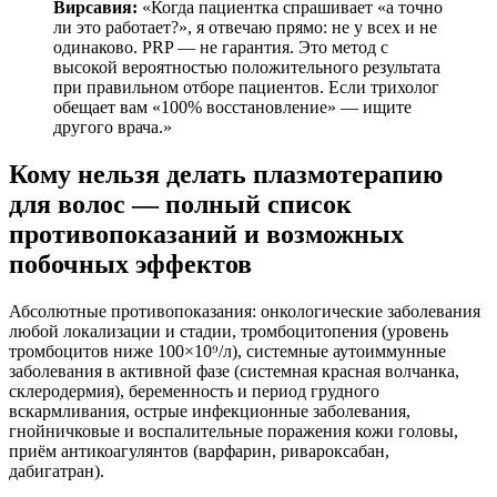
Вирсавия:
«Когда пациентка спрашивает «а точно
ли это работает?», я отвечаю прямо: не у всех и не
одинаково. PRP — не гарантия. Это метод с
высокой вероятностью положительного результата
при правильном отборе пациентов. Если трихолог
обещает вам «100% восстановление» — ищите
другого врача.»
Кому нельзя делать плазмотерапию
для волос — полный список
противопоказаний и возможных
побочных эффектов
Абсолютные противопоказания: онкологические заболевания
любой локализации и стадии, тромбоцитопения (уровень
тромбоцитов ниже 100×10⁹/л), системные аутоиммунные
заболевания в активной фазе (системная красная волчанка,
склеродермия), беременность и период грудного
вскармливания, острые инфекционные заболевания,
гнойничковые и воспалительные поражения кожи головы,
приём антикоагулянтов (варфарин, ривароксабан,
дабигатран).