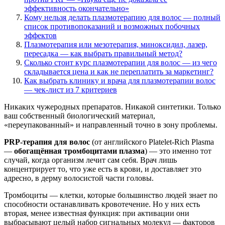
эффективность окончательно»
Кому нельзя делать плазмотерапию для волос — полный
список противопоказаний и возможных побочных
эффектов
Плазмотерапия или мезотерапия, миноксидил, лазер,
пересадка — как выбрать правильный метод?
Сколько стоит курс плазмотерапии для волос — из чего
складывается цена и как не переплатить за маркетинг?
Как выбрать клинику и врача для плазмотерапии волос
— чек-лист из 7 критериев
Никаких чужеродных препаратов. Никакой синтетики. Только
ваш собственный биологический материал,
«переупакованный» и направленный точно в зону проблемы.
PRP-терапия для волос
(от английского Platelet-Rich Plasma
—
обогащённая тромбоцитами плазма
) — это именно тот
случай, когда организм лечит сам себя. Врач лишь
концентрирует то, что уже есть в крови, и доставляет это
адресно, в дерму волосистой части головы.
Тромбоциты — клетки, которые большинство людей знает по
способности останавливать кровотечение. Но у них есть
вторая, менее известная функция: при активации они
выбрасывают целый набор сигнальных молекул — факторов