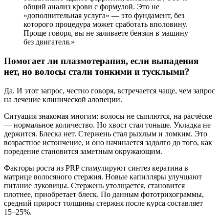
общий анализ крови с формулой. Это не
«дополнительная услуга» — это фундамент, без
которого процедура может сработать вполовину.
Проще говоря, вы не заливаете бензин в машину
без двигателя.»
Помогает ли плазмотерапия, если выпадения
нет, но волосы стали тонкими и тусклыми?
Да. И этот запрос, честно говоря, встречается чаще, чем запрос
на лечение клинической алопеции.
Ситуация знакомая многим: волосы не сыплются, на расчёске
— нормальное количество. Но хвост стал тоньше. Укладка не
держится. Блеска нет. Стержень стал рыхлым и ломким. Это
возрастное истончение, и оно начинается задолго до того, как
поредение становится заметным окружающим.
Факторы роста из PRP стимулируют синтез кератина в
матрице волосяного стержня. Новые капилляры улучшают
питание луковицы. Стержень утолщается, становится
плотнее, приобретает блеск. По данным фототрихограммы,
средний прирост толщины стержня после курса составляет
15–25%.