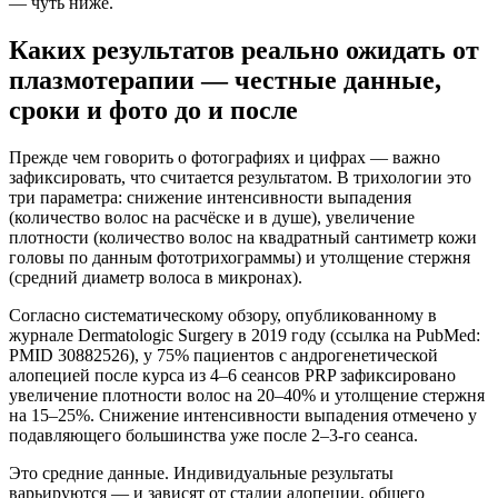
— чуть ниже.
Каких результатов реально ожидать от
плазмотерапии — честные данные,
сроки и фото до и после
Прежде чем говорить о фотографиях и цифрах — важно
зафиксировать, что считается результатом. В трихологии это
три параметра: снижение интенсивности выпадения
(количество волос на расчёске и в душе), увеличение
плотности (количество волос на квадратный сантиметр кожи
головы по данным фототрихограммы) и утолщение стержня
(средний диаметр волоса в микронах).
Согласно систематическому обзору, опубликованному в
журнале Dermatologic Surgery в 2019 году (ссылка на PubMed:
PMID 30882526), у 75% пациентов с андрогенетической
алопецией после курса из 4–6 сеансов PRP зафиксировано
увеличение плотности волос на 20–40% и утолщение стержня
на 15–25%. Снижение интенсивности выпадения отмечено у
подавляющего большинства уже после 2–3-го сеанса.
Это средние данные. Индивидуальные результаты
варьируются — и зависят от стадии алопеции, общего