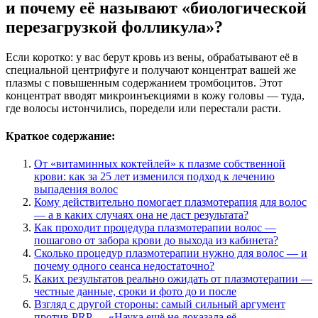
и почему её называют «биологической
перезагрузкой фолликула»?
Если коротко: у вас берут кровь из вены, обрабатывают её в
специальной центрифуге и получают концентрат вашей же
плазмы с повышенным содержанием тромбоцитов. Этот
концентрат вводят микроинъекциями в кожу головы — туда,
где волосы истончились, поредели или перестали расти.
Краткое содержание:
От «витаминных коктейлей» к плазме собственной
крови: как за 25 лет изменился подход к лечению
выпадения волос
Кому действительно помогает плазмотерапия для волос
— а в каких случаях она не даст результата?
Как проходит процедура плазмотерапии волос —
пошагово от забора крови до выхода из кабинета?
Сколько процедур плазмотерапии нужно для волос — и
почему одного сеанса недостаточно?
Каких результатов реально ожидать от плазмотерапии —
честные данные, сроки и фото до и после
Взгляд с другой стороны: самый сильный аргумент
против PRP — «Наука ещё не доказала её