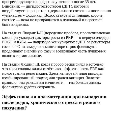
прогрессирующего поредения у женщин после 35 лет.
Виновник — дигидротестостерон (ДГТ), который
воздействует на рецепторы дермального сосочка и постепенно
«уменьшает» фолликул. Волос становится тоньше, короче,
светлее — пока не превращается в пушковый и перестаёт
быть видимым.
На стадиях Людвиг I–II (поредение пробора, просвечивающая
кожа при укладке) факторы роста из PRP — в первую очередь
PDGF и IGF-1 — напрямую конкурируют с ДГТ за рецепторы
сосочка. Они замедляют миниатюризацию фолликула,
продлевают анагенную фазу и возвращают часть пушковых
волос в терминальные.
На стадии Людвиг III, когда пробор расширился настолько,
что кожа головы видна отчётливо, эффективность PRP как
монотерапии резко падает. Здесь на первый план выходит
комбинированный подход или трансплантация. Золотое
правило: чем раньше вы начинаете — тем больше живых
фолликулов удаётся сохранить.
Эффективна ли плазмотерапия при выпадении
после родов, хронического стресса и резкого
похудения?