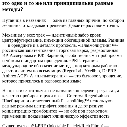
это одно и то же или принципиально разные
методы?
Путаница в названиях — одна из главных причин, по которой
женщины откладывают решение. Давайте расставим точки.
Механизм у всех трёх — идентичный: забор крови,
центрифугирование, инъекции обогащённой плазмы. Разница
— в брендинге и в деталях протокола. «Плазмолифтинг™» —
российская запатентованная торговая марка, разработанная
Р.Р. Ахмеровым и Р.Ф. Зариной, с собственными пробирками
и чётким стандартом проведения. «PRP-терапия» —
международное обозначение метода, под которым работают
десятки систем по всему миру (RegenLab, Ycellbio, Dr.PRP,
Arthrex ACP). А «плазмотерапия» — это бытовое упрощение,
которое прижилось в разговорном языке.
На практике это значит: не название определяет результат, а
качество пробирок и руки врача. Система RegenLab из
Швейцарии и отечественный Plasmolifting™ используют
разные режимы центрифугирования и дают разную
концентрацию тромбоцитов — но обе при грамотном
применении показывают клиническую эффективность.
Существует ещё I-PRF (Injectable Platelet-Rich Fibrin) —