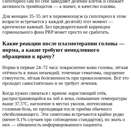
Гипотиреоз сам по себе замедляет деление клеток и снижает
активность тромбоцитов — а значит, и качество плазмы.
Для женщин 35–55 лет в перименопаузе (а гипотиреоз в этом
возрасте встречается у каждой десятой) этот момент —
критически важный. Без предварительной коррекции
гормонального фона PRP может просто не сработать.
Какие реакции после плазмотерапии головы —
норма, а какие требуют немедленного
обращения к врачу?
Норма в первые 24–72 часа: покраснение кожи головы, лёгкая
отёчность в зонах инъекций, точечные гематомы, ощущение
стянутости, лёгкая болезненность при прикосновении. Всё это
проходит самостоятельно и не требует лечения.
Когда нужно связаться с врачом: нарастающий отёк,
распространяющийся на лоб и веки, повышение температуры
выше 37,5°C, нагноение в местах уколов, интенсивная
головная боль, не проходящая после приёма обычного
обезболивающего. Эти симптомы встречаются крайне редко
(менее 0,1% случаев при соблюдении стандартов), но знать о
них — обязанность информированного пациента.