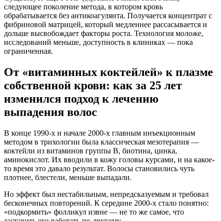
следующее поколение метода, в котором кровь
обрабатывается без антикоагулянта. Получается концентрат с
фибриновой матрицей, который медленнее рассасывается и
дольше высвобождает факторы роста. Технология моложе,
исследований меньше, доступность в клиниках — пока
ограниченная.
От «витаминных коктейлей» к плазме
собственной крови: как за 25 лет
изменился подход к лечению
выпадения волос
В конце 1990-х и начале 2000-х главным инъекционным
методом в трихологии была классическая мезотерапия —
коктейли из витаминов группы B, биотина, цинка,
аминокислот. Их вводили в кожу головы курсами, и на какое-
то время это давало результат. Волосы становились чуть
плотнее, блестели, меньше выпадали.
Но эффект был нестабильным, непредсказуемым и требовал
бесконечных повторений. К середине 2000-х стало понятно:
«подкормить» фолликул извне — не то же самое, что
заставить его работать по-другому.