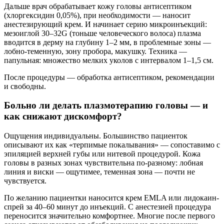
Дальше врач обрабатывает кожу головы антисептиком
(хлоргексидин 0,05%), при необходимости — наносит
анестезирующий крем. И начинает серию микроинъекций:
мезоиглой 30–32G (тоньше человеческого волоса) плазма
вводится в дерму на глубину 1–2 мм, в проблемные зоны —
лобно-теменную, зону пробора, макушку. Техника —
папульная: множество мелких уколов с интервалом 1–1,5 см.
После процедуры — обработка антисептиком, рекомендации
и свободны.
Больно ли делать плазмотерапию головы — и
как снижают дискомфорт?
Ощущения индивидуальны. Большинство пациенток
описывают их как «терпимые покалывания» — сопоставимо с
эпиляцией верхней губы или нитевой процедурой. Кожа
головы в разных зонах чувствительна по-разному: лобная
линия и виски — ощутимее, теменная зона — почти не
чувствуется.
По желанию пациентки наносится крем EMLA или лидокаин-
спрей за 40–60 минут до инъекций. С анестезией процедура
переносится значительно комфортнее. Многие после первого