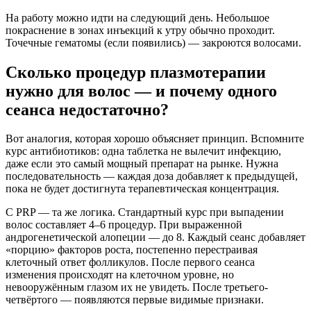
На работу можно идти на следующий день. Небольшое
покраснение в зонах инъекций к утру обычно проходит.
Точечные гематомы (если появились) — закроются волосами.
Сколько процедур плазмотерапии
нужно для волос — и почему одного
сеанса недостаточно?
Вот аналогия, которая хорошо объясняет принцип. Вспомните
курс антибиотиков: одна таблетка не вылечит инфекцию,
даже если это самый мощный препарат на рынке. Нужна
последовательность — каждая доза добавляет к предыдущей,
пока не будет достигнута терапевтическая концентрация.
С PRP — та же логика. Стандартный курс при выпадении
волос составляет 4–6 процедур. При выраженной
андрогенетической алопеции — до 8. Каждый сеанс добавляет
«порцию» факторов роста, постепенно перестраивая
клеточный ответ фолликулов. После первого сеанса
изменения происходят на клеточном уровне, но
невооружённым глазом их не увидеть. После третьего-
четвёртого — появляются первые видимые признаки.