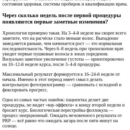
состояния здоровья, системы пробирок и квалификации врача.
Через сколько недель после первой процедуры
появляются первые заметные изменения?
Хронология примерно такая. На 3–4-й неделе вы скорее всего
заметите, что на расчёске стало меньше волос. Выпадение
замедляется раньше, чем начинается рост — это нормальная
последовательность. Через 6–8 недель при трихоскопии врач
увидит первые пушковые волосы в зонах поредения.
Визуально заметное увеличение густоты — ориентировочно
на 10–12-й неделе курса, после 3–4-й процедуры.
Максимальный результат формируется к 16–24-й неделе от
начала. Именно в этот период имеет смысл делать
контрольную фототрихограмму — сравнивать с исходной и
фиксировать прогресс.
Одна из самых частых ошибок: пациентка делает две
процедуры, не видит «вау-эффекта» к концу второй недели и
бросает курс. Биологическая перестройка фолликула —
процесс инерционный. Ожидать мгновенного результата от
PRP — всё равно что ожидать загара после пяти минут на
солнце.