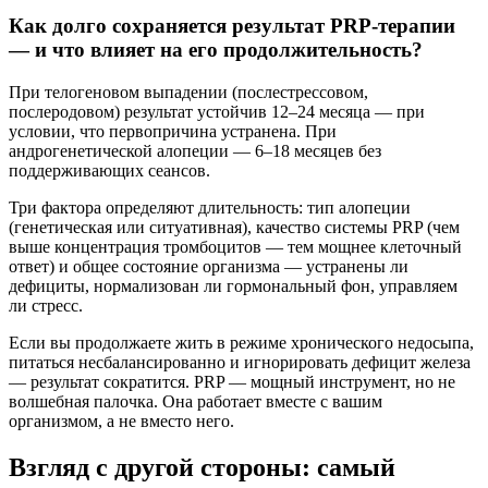
Как долго сохраняется результат PRP-терапии
— и что влияет на его продолжительность?
При телогеновом выпадении (послестрессовом,
послеродовом) результат устойчив 12–24 месяца — при
условии, что первопричина устранена. При
андрогенетической алопеции — 6–18 месяцев без
поддерживающих сеансов.
Три фактора определяют длительность: тип алопеции
(генетическая или ситуативная), качество системы PRP (чем
выше концентрация тромбоцитов — тем мощнее клеточный
ответ) и общее состояние организма — устранены ли
дефициты, нормализован ли гормональный фон, управляем
ли стресс.
Если вы продолжаете жить в режиме хронического недосыпа,
питаться несбалансированно и игнорировать дефицит железа
— результат сократится. PRP — мощный инструмент, но не
волшебная палочка. Она работает вместе с вашим
организмом, а не вместо него.
Взгляд с другой стороны: самый