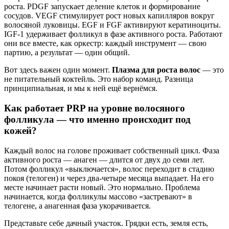
роста. PDGF запускает деление клеток и формирование
сосудов. VEGF стимулирует рост новых капилляров вокруг
волосяной луковицы. EGF и FGF активируют кератиноциты.
IGF-1 удерживает фолликул в фазе активного роста. Работают
они все вместе, как оркестр: каждый инструмент — свою
партию, а результат — один общий.
Вот здесь важен один момент.
Плазма для роста волос
— это
не питательный коктейль. Это набор команд. Разница
принципиальная, и мы к ней ещё вернёмся.
Как работает PRP на уровне волосяного
фолликула — что именно происходит под
кожей?
Каждый волос на голове проживает собственный цикл. Фаза
активного роста — анаген — длится от двух до семи лет.
Потом фолликул «выключается», волос переходит в стадию
покоя (телоген) и через два-четыре месяца выпадает. На его
месте начинает расти новый. Это нормально. Проблема
начинается, когда фолликулы массово «застревают» в
телогене, а анагенная фаза укорачивается.
Представьте себе дачный участок. Грядки есть, земля есть,