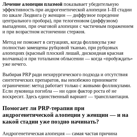
Лечение алопеции плазмой
показывает убедительную
эффективность при андрогенетической алопеции I–III стадии
по шкале Людвига (у женщин — диффузное поредение
центрального пробора), при телогеновом (диффузном)
выпадении, при очаговой алопеции с частичным поражением
и при возрастном истончении стержня.
Метод не поможет в ситуациях, когда фолликулы уже
полностью замещены рубцовой тканью, при рубцовых
алопециях (красный плоский лишай, дискоидная красная
волчанка) и при тотальном облысении — когда «пробуждать»
уже нечего.
Выбирая PRP ради нехирургического подхода и отсутствия
синтетических препаратов, вы неизбежно принимаете
ограничение: метод работает только с живыми фолликулами.
Если луковица погибла — ни один фактор роста её не
воскресит. Здесь единственный вариант — трансплантация.
Помогает ли PRP-терапия при
андрогенетической алопеции у женщин — и на
какой стадии уже поздно начинать?
Андрогенетическая алопеция — самая частая причина