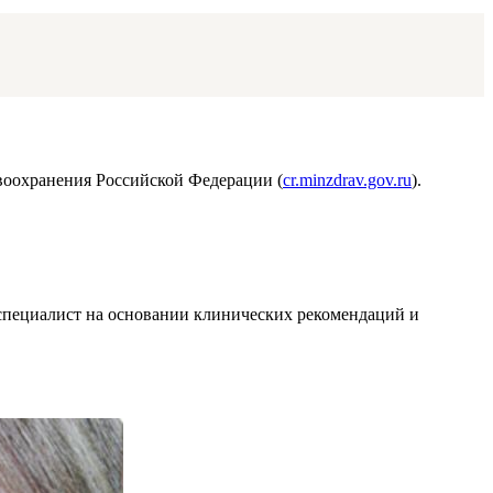
воохранения Российской Федерации (
cr.minzdrav.gov.ru
).
т специалист на основании клинических рекомендаций и