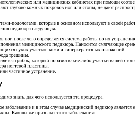
етологических или медицинских кабинетах при помощи соответ
вают глубоко кожных покровов ног или стопы, не дают распрос
ми-подологами, которые в основном используют в своей работе
дения педикюра следующая.
 ног, после чего определяется система работы по их устранени
выполнения медицинского педикюра. Наносится смягчающее средс
ющихся сухих участков кожи и гиперкератозных отложений.
рода трещины.
няется грибок, который поразил какие-либо участки вашей стоп
ера ногтевой пластины.
или частичное устранение.
?
имо знать, для чего используется эта процедура.
ое заболевание и в этом случае медицинский педикюр является
жны. Каковы же признаки этого заболевания: