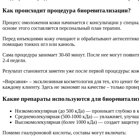
Как происходит процедура биоревитализации?
Процесс омоложения кожи начинается с консультации у специа
основе этого составляется персональный план терапии.
Перед инъекциями кожу очищают и обрабатывают антисептиком
помощью тонких игл или канюль.
Сама процедура занимает 30-60 минут. После нее могут появить
2-4 недели.
Результат становится заметен уже после первой процедуры: ко
«Вирсавия» – эксклюзивная косметология для тех, кто ценит 
каждому клиенту. Здесь не экономят на качестве – только про
Какие препараты используются для биоревитали
Низкомолекулярная (до 500 кДа) — проникает глубоко в 
Среднемолекулярная (500-1000 кДа) — увлажняет, улучша
Высокомолекулярная (более 1000 кДа) — создает защитн
Помимо гиалуроновой кислоты, составы могут включать: