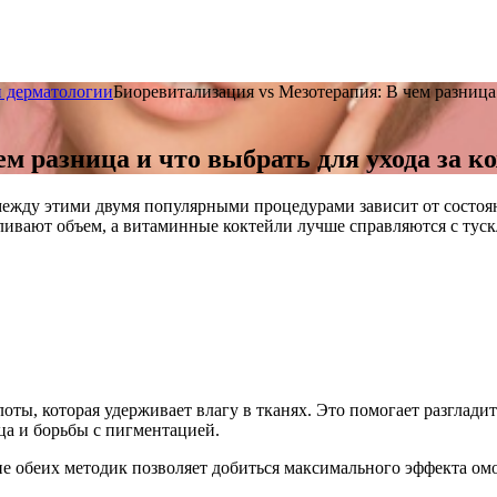
и дерматологии
Биоревитализация vs Мезотерапия: В чем разница 
м разница и что выбрать для ухода за к
жду этими двумя популярными процедурами зависит от состоян
ивают объем, а витаминные коктейли лучше справляются с тус
оты, которая удерживает влагу в тканях. Это помогает разглад
ца и борьбы с пигментацией.
ние обеих методик позволяет добиться максимального эффекта 