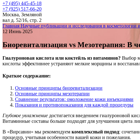
+7 (495) 445-45-18
+7 (925) 517-66-20
Москва, Земляной
вал д. 52/16, стр. 2
Главная
Научные публикации и исследования в косметологии 
12 Июнь 2025
Биоревитализация vs Мезотерапия: В че
Гиалуроновая кислота или коктейль из витаминов?
Выбор ме
кислоты эффективнее устраняют мелкие морщины и восстанавл
Краткое содержание:
Основные принципы биоревитализации
Основные принципы мезотерапии
Сравнение результатов: омоложение кожи инъекциями
Показания и противопоказания для каждой процедуры
Глубокое увлажнение
достигается введением гиалуроновой кисл
Витаминные составы больше подходят для улучшения цвета ли
В «Вирсавии» мы рекомендуем
комплексный подход
: сочета
процедур, учитывая особенности вашей кожи и пожелания.