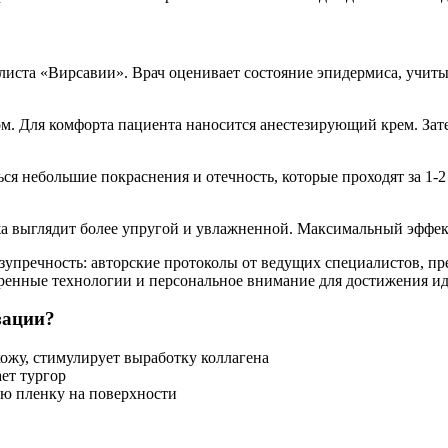
листа «Вирсавии». Врач оценивает состояние эпидермиса, учит
. Для комфорта пациента наносится анестезирующий крем. Зате
ся небольшие покраснения и отечность, которые проходят за 1-2
жа выглядит более упругой и увлажненной. Максимальный эффект
безупречность: авторские протоколы от ведущих специалистов, 
веренные технологии и персональное внимание для достижения ид
зации?
кожу, стимулирует выработку коллагена
ет тургор
ую пленку на поверхности