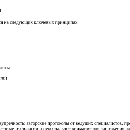
и
ся на следующих ключевых принципах:
слоты
ели)
безупречность: авторские протоколы от ведущих специалистов, 
веренные технологии и персональное внимание для достижения ид