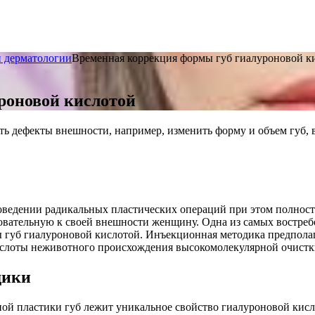
и дерматологии
Временная коррекция формы губ гиалуроновой к
роновой кислотой
 дефекты внешности, например, изменить форму и объем губ, в
оведении радикальных пластических операций при этом полность
овательную к своей внешности женщину. Одна из самых востреб
 губ гиалуроновой кислотой. Инъекционная методика предполаг
слоты неживотного происхождения высокомолекулярной очистки
дики
ной пластики губ лежит уникальное свойство гиалуроновой кис