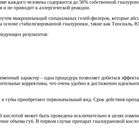
зме каждого человека содержится до 56% собственной гиалуроно
я и не приводит к аллергической реакции.
путем микроинъекций специальных гелей-филеров, которые абсо
основе стабилизированной гиалуронки, такие как Тиосиаль, Ю
ледующих результатов:
менный характер – одна процедура позволяет добиться эффекта,
тельные коррективы, что очень удобно в достижении идеальног
 и губы приобретают первоначальный вид. Срок действия препар
й кислотой может быть проведена исключительно в целях измен
ние объема губ. В первом случае препарат гиалоурановой кисло