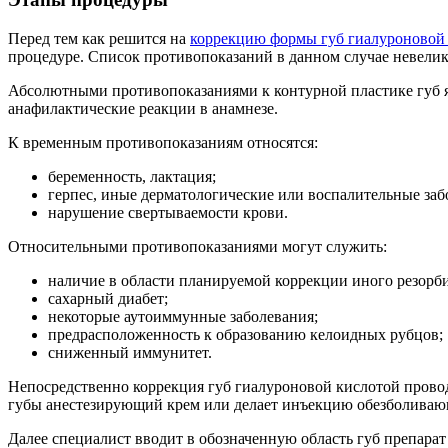
Перед тем как решится на
коррекцию формы губ гиалуроновой
процедуре. Список противопоказаний в данном случае невелик
Абсолютными противопоказаниями к контурной пластике губ яв
анафилактические реакции в анамнезе.
К временным противопоказаниям относятся:
беременность, лактация;
герпес, иные дерматологические или воспалительные заб
нарушение свертываемости крови.
Относительными противопоказаниями могут служить:
наличие в области планируемой коррекции иного резорб
сахарный диабет;
некоторые аутоиммунные заболевания;
предрасположенность к образованию келоидных рубцов;
сниженный иммунитет.
Непосредственно коррекция губ гиалуроновой кислотой прово
губы анестезирующий крем или делает инъекцию обезболивающе
Далее специалист вводит в обозначенную область губ препар