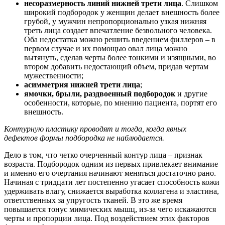
несоразмерность линий нижней трети лица
. Слишком
широкий подбородок у женщин делает внешность более
грубой, у мужчин непропорционально узкая нижняя
треть лица создает впечатление безвольного человека.
Оба недостатка можно решить введением филлеров – в
первом случае и их помощью овал лица можно
вытянуть, сделав черты более тонкими и изящными, во
втором добавить недостающий объем, придав чертам
мужественности;
асимметрия нижней трети лица
;
ямочки, брыли, раздвоенный подбородок
и другие
особенности, которые, по мнению пациента, портят его
внешность.
Контурную пластику проводят и тогда, когда явных
дефектов формы подбородка не наблюдается.
Дело в том, что четко очерченный контур лица – признак
возраста. Подбородок одним из первых привлекает внимание
и именно его очертания начинают меняться достаточно рано.
Начиная с тридцати лет постепенно угасает способность кожи
удерживать влагу, снижается выработка коллагена и эластина,
ответственных за упругость тканей. В это же время
повышается тонус мимических мышц, из-за чего искажаются
черты и пропорции лица. Под воздействием этих факторов