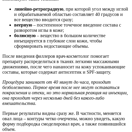
линейно-ретроградную
, при которой угол между иглой
и обрабатываемой областью составляет 40 градусов и
все вещество вводится сразу;
веерную
– постепенное точечное введение состава с
разворотом иглы в коже;
болюсную
– вещество в большом количестве
инъецируется в глубокие слои кожи, чтобы
сформировать недостающие объемы.
После введения филлеров врач-косметолог помогает
препарату распределиться в тканях легкими массажными
движениями, после чего нананосит на кожу успокаивающие
составы, которые содержат антисептик и SPF-защиту.
Процедура занимает от 40 минут до часа, проходит
безболезненно. Первое время после нее могут оставаться
покраснения и отеки, но это нормальная реакция на инъекции,
она проходит через несколько дней без какого-либо
вмешательства.
Первые результаты видны сразу же. В частности, меняется
овал лица – контуры четко очерчены, можно увидеть, какую
форму подбородка смоделировал врач, а также появившийся
объем.