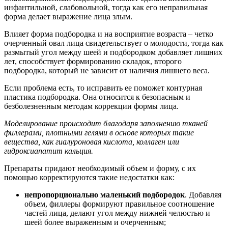
инфантильной, слабовольной, тогда как его неправильная
форма делает выражение лица злым.
Влияет форма подбородка и на восприятие возраста – четко
очерченный овал лица свидетельствует о молодости, тогда как
размытый угол между шеей и подбородком добавляет лишних
лет, способствует формированию складок, второго
подбородка, который не зависит от наличия лишнего веса.
Если проблема есть, то исправить ее поможет контурная
пластика подбородка. Она относится к безопасным и
безболезненным методам коррекции формы лица.
Моделирование происходит благодаря заполнению тканей
филлерами, плотными гелями в основе которых такие
вещества, как гиалуроновая кислота, коллаген или
гидроксиапатит кальция.
Препараты придают необходимый объем и форму, с их
помощью корректируются такие недостатки как:
непропорционально маленький подбородок
. Добавляя
объем, филлеры формируют правильное соотношение
частей лица, делают угол между нижней челюстью и
шеей более выраженным и очерченным;