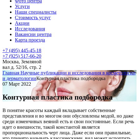
Фото центра
Услуги
Наши специалисты
Стоимость услуг
Акции
Исследования
Вакансии центра
Карта проезда
+7 (495) 445-45-18
+7 (925) 517-66-20
Москва, Земляной
вал д. 52/16, стр. 2
Главная
Научные публикации и исследования в косметологии
и дерматологии
Контурная пластика подбородка
07 Март 2022
Контурная пластика подбородка
В понятие красоты каждый вкладывает собственные
представления и во многом они обусловлены модой, но даже
среди изменчивых веяний есть и свои постоянные. Если речь
идет о внешности, такой константой является
пропорциональность черт лица. Даже если они правильные,
что принято называть классическими, вид может испортить