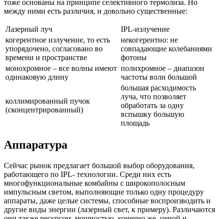
тоже основаны на принципе селективного термолиза. Но
между ними есть различия, и довольно существенные:
Лазерный луч
IPL-излучение
когерентное излучение, то есть
некогерентно: не
упорядочено, согласовано во
совпадающие колебаниями
времени и пространстве
фотоны
монохромное – все волны имеют
полихромное – диапазон
одинаковую длину
частоты волн большой
большая расходимость
луча, что позволяет
коллимированный пучок
обработать за одну
(сконцентрированный)
вспышку большую
площадь
Аппаратура
Сейчас рынок предлагает большой выбор оборудования,
работающего по IPL- технологии. Среди них есть
многофункциональные комбайны с широкополосным
импульсным светом, выполняющие только одну процедуру
аппараты, даже целые системы, способные воспроизводить и
другие виды энергии (лазерный свет, к примеру). Различаются
они также ресурсом, мощностью, конечно же, ценой и