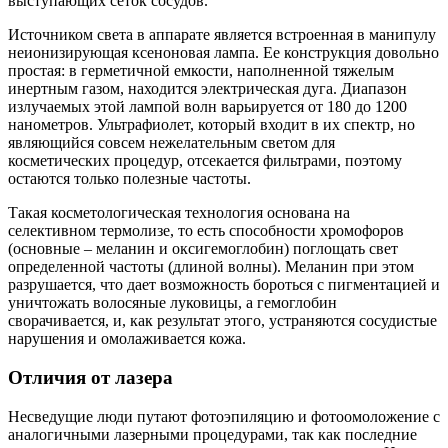
выступающих сеток сосудов.
Источником света в аппарате является встроенная в манипулу
неионизирующая ксеноновая лампа. Ее конструкция довольно
простая: в герметичной емкости, наполненной тяжелым
инертным газом, находится электрическая дуга. Диапазон
излучаемых этой лампой волн варьируется от 180 до 1200
нанометров. Ультрафиолет, который входит в их спектр, но
являющийся совсем нежелательным светом для
косметических процедур, отсекается фильтрами, поэтому
остаются только полезные частоты.
Такая косметологическая технология основана на
селективном термолизе, то есть способности хромофоров
(основные – меланин и оксигемоглобин) поглощать свет
определенной частоты (длиной волны). Меланин при этом
разрушается, что дает возможность бороться с пигментацией и
уничтожать волосяные луковицы, а гемоглобин
сворачивается, и, как результат этого, устраняются сосудистые
нарушения и омолаживается кожа.
Отличия от лазера
Несведущие люди путают фотоэпиляцию и фотоомоложение с
аналогичными лазерными процедурами, так как последние