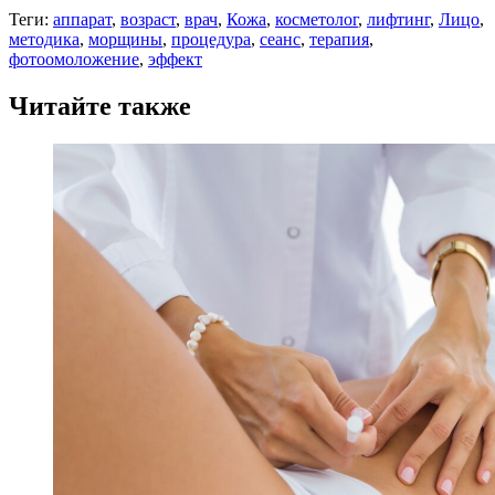
Теги:
аппарат
,
возраст
,
врач
,
Кожа
,
косметолог
,
лифтинг
,
Лицо
,
методика
,
морщины
,
процедура
,
сеанс
,
терапия
,
фотоомоложение
,
эффект
Читайте также