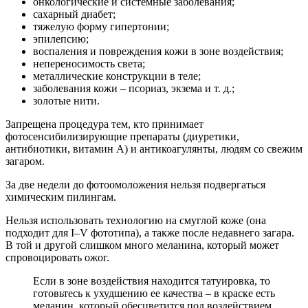
онкологические и системные заболевания;
сахарный диабет;
тяжелую форму гипертонии;
эпилепсию;
воспаления и повреждения кожи в зоне воздействия;
непереносимость света;
металлические конструкции в теле;
заболевания кожи – псориаз, экзема и т. д.;
золотые нити.
Запрещена процедура тем, кто принимает
фотосенсибилизирующие препараты (диуретики,
антибиотики, витамин А) и антикоагулянты, людям со свежим
загаром.
За две недели до фотоомоложения нельзя подвергаться
химическим пилингам.
Нельзя использовать технологию на смуглой коже (она
подходит для I–V фототипа), а также после недавнего загара.
В той и другой слишком много меланина, который может
спровоцировать ожог.
Если в зоне воздействия находится татуировка, то
готовьтесь к ухудшению ее качества – в краске есть
меланин, который обесцветится под воздействием