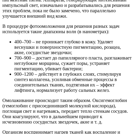
импульсный свет, изначально и разрабатывались для решения
этих проблем, пока не было замечено, что параллельно
улучшается внешний вид кожи.
В процедуре фотоомоложения для решения разных задач
используется такие диапазоны волн (в нанометрах):
400–700 – не проникает глубоко в кожу. Удаляет
веснушки и поверхностную пигментацию, розацеа,
акне, сосудистые звездочки;
700–900 – достает до папиллярного пласта, разглаживает
неглубокие морщины, сужает поры, устраняет
пигментацию, убивает бактерии;
900–1200 – действует в глубоких слоях, стимулируя
синтез коллагена, усиливая обменные процессы в
соединительных тканях, подтягивая их – эффект
лифтинга, нормализует работу сальных желез.
Омолаживание происходит таким образом. Оксигемоглобин
(гемоглобин с присоединившей молекулой кислорода),
поглощая свет и нагреваясь, передает тепло стенкам сосудов.
Они коагулируют, что в дальнейшем приводит к
исчезновению сосудистых звездочек, акне и т. д.
Организм воспринимает нагрев тканей как воспаление и