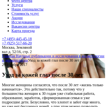
Фото центра
Услуги
Наши специалисты
Стоимость услуг
Акции
Исследования
Вакансии центра
Карта проезда
+7 (495) 445-45-18
+7 (925) 517-66-20
Москва, Земляной
вал д. 52/16, стр. 2
Главная
Научные публикации и исследования в косметологии
и дерматологии
Уход за кожей глаз после 30 лет
29 Ноябрь 2017
Уход за кожей глаз после 30 лет
Многие женщины согласятся, что после 30 лет «жизнь только
начинается». Это действительно так, потому что у
большинства женщин к 30 годам уже стабильная работа,
образование, заработок, сформированная семья и уже
подросшие дети. Безусловно, что хлопот и забот еще много,
но уже нет бессонных ночей, а при этом можно позволить