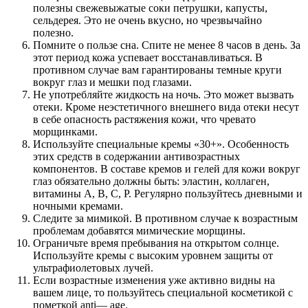
полезны свежевыжатые соки петрушки, капусты,
сельдерея. Это не очень вкусно, но чрезвычайно
полезно.
Помните о пользе сна. Спите не менее 8 часов в день. За
этот период кожа успевает восстанавливаться. В
противном случае вам гарантированы темные круги
вокруг глаз и мешки под глазами.
Не употребляйте жидкость на ночь. Это может вызвать
отеки. Кроме неэстетичного внешнего вида отеки несут
в себе опасность растяжения кожи, что чревато
морщинками.
Используйте специальные кремы «30+». Особенность
этих средств в содержании антивозрастных
компонентов. В составе кремов и гелей для кожи вокруг
глаз обязательно должны быть: эластин, коллаген,
витамины А, В, С, Р. Регулярно пользуйтесь дневными и
ночными кремами.
Следите за мимикой. В противном случае к возрастным
проблемам добавятся мимические морщины.
Ограничьте время пребывания на открытом солнце.
Используйте кремы с высоким уровнем защиты от
ультрафиолетовых лучей.
Если возрастные изменения уже активно видны на
вашем лице, то пользуйтесь специальной косметикой с
пометкой anti— age.